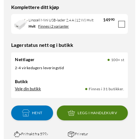
Komplettere ditt kjøp
149
90
Linocell Mini USB-lader 2,4 A (12 W) Hvit
Hvit
Finnes i 2 varianter
Lagerstatus nett og i butikk
Nettlager
100+ st
2-4 virkedagers leveringstid
Butikk
Velg din butikk
Finnes i 31 butikker.
HENT
LEGG I HANDLEKURV
Fri frakt fra 599,-
Fri retur