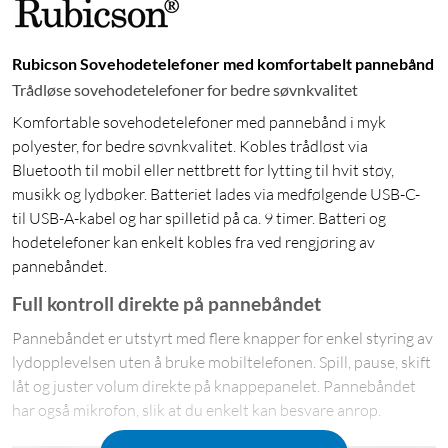
Rubicson Sovehodetelefoner med komfortabelt pannebånd
Trådløse sovehodetelefoner for bedre søvnkvalitet
Komfortable sovehodetelefoner med pannebånd i myk
polyester, for bedre søvnkvalitet. Kobles trådløst via
Bluetooth til mobil eller nettbrett for lytting til hvit støy,
musikk og lydbøker. Batteriet lades via medfølgende USB-C-
til USB-A-kabel og har spilletid på ca. 9 timer. Batteri og
hodetelefoner kan enkelt kobles fra ved rengjøring av
pannebåndet.
Full kontroll direkte på pannebåndet
Pannebåndet er utstyrt med flere knapper for enkel styring av
lydopplevelsen uten å bruke mobiltelefonen. Spill, pause, skift
låt og juster volum direkte på knappepanelet. Pannebåndet
har også mikrofon, slik at du enkelt kan besvare anrop.