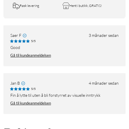
Rask levering
Hent i butikk, GRATIS!
Saer F
3 månader sedan
5/5
Good
Gå til kundeanmeldelsen
Jan B
4 månader sedan
5/5
Fin å lytte til uten å bli forstyrret av visuelle inntrykk
Gå til kundeanmeldelsen