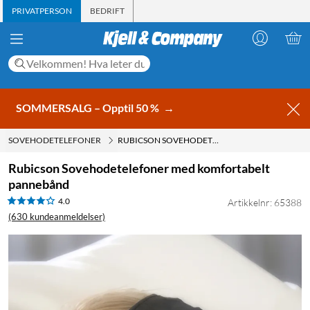
PRIVATPERSON
BEDRIFT
SOMMERSALG – Opptil 50 %
→
SOVEHODETELEFONER
RUBICSON SOVEHODETELEFONER MED KOMFORTABELT PANNEBÅND
Rubicson Sovehodetelefoner med komfortabelt
pannebånd
4.0
Artikkelnr: 65388
(630 kundeanmeldelser)