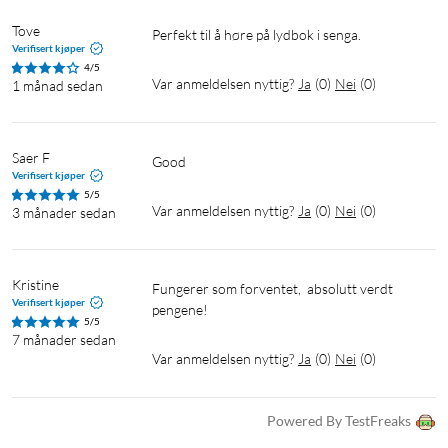
Tove
Perfekt til å høre på lydbok i senga. 
Verifisert kjøper
4/5
Var anmeldelsen nyttig?
Ja
(
0
)
Nei
(
0
)
1 månad sedan
Saer F
Good 
Verifisert kjøper
5/5
Var anmeldelsen nyttig?
Ja
(
0
)
Nei
(
0
)
3 månader sedan
Kristine
Fungerer som forventet,  absolutt verdt 
Verifisert kjøper
pengene! 
5/5
7 månader sedan
Var anmeldelsen nyttig?
Ja
(
0
)
Nei
(
0
)
Powered By TestFreaks