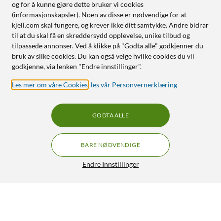
og for å kunne gjøre dette bruker vi cookies
(informasjonskapsler). Noen av disse er nødvendige for at
kjell.com skal fungere, og krever ikke ditt samtykke. Andre bidrar
til at du skal få en skreddersydd opplevelse, unike tilbud og
tilpassede annonser. Ved å klikke på "Godta alle" godkjenner du
bruk av slike cookies. Du kan også velge hvilke cookies du vil
godkjenne, via lenken "Endre innstillinger".
Les mer om våre Cookies
,
les vår Personvernerklæring
GODTA ALLE
BARE NØDVENDIGE
Endre Innstillinger
Rubicson Sovehodetelefoner med komfortabelt
pannebånd
249,90
4/5