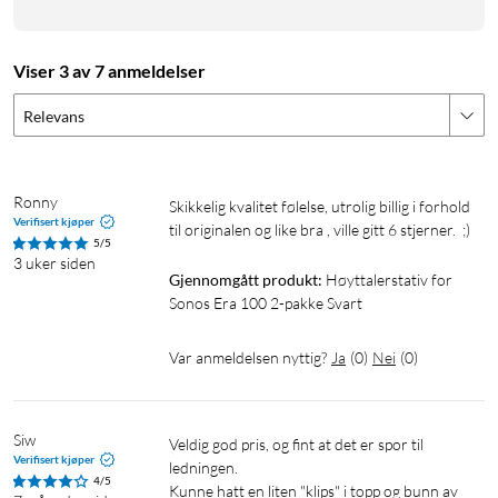
Viser 3 av 7 anmeldelser
Relevans
Ronny
Skikkelig kvalitet følelse, utrolig billig i forhold 
Verifisert kjøper
til originalen og like bra , ville gitt 6 stjerner.  ;)
5/5
3 uker siden
Gjennomgått produkt:
Høyttalerstativ for 
Sonos Era 100 2-pakke Svart
Var anmeldelsen nyttig?
Ja
(
0
)
Nei
(
0
)
Siw
Veldig god pris, og fint at det er spor til 
Verifisert kjøper
ledningen.

4/5
Kunne hatt en liten "klips" i topp og bunn av 