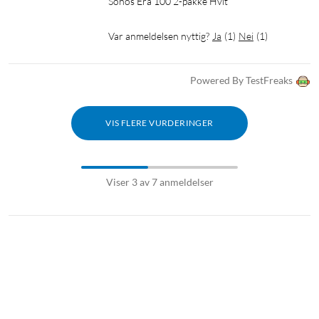
Sonos Era 100 2-pakke Hvit
Var anmeldelsen nyttig?
Ja
(
1
)
Nei
(
1
)
Powered By TestFreaks
VIS FLERE VURDERINGER
Viser 3 av 7 anmeldelser