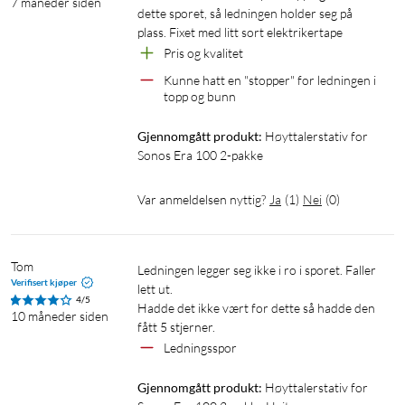
7 måneder siden
dette sporet, så ledningen holder seg på 
plass. Fixet med litt sort elektrikertape
Pris og kvalitet
Kunne hatt en "stopper" for ledningen i 
topp og bunn
Gjennomgått produkt:
Høyttalerstativ for 
Sonos Era 100 2-pakke
Var anmeldelsen nyttig?
Ja
(
1
)
Nei
(
0
)
Tom
Ledningen legger seg ikke i ro i sporet. Faller 
Verifisert kjøper
lett ut. 

4/5
Hadde det ikke vært for dette så hadde den 
10 måneder siden
Ledningsspor
Gjennomgått produkt:
Høyttalerstativ for 