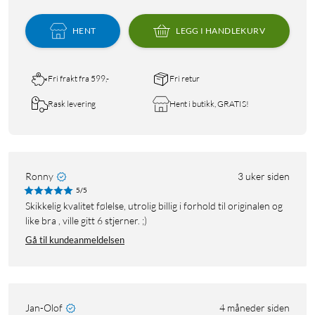
HENT
LEGG I HANDLEKURV
Fri frakt fra 599,-
Fri retur
Rask levering
Hent i butikk, GRATIS!
Ronny
3 uker siden
5/5
Skikkelig kvalitet følelse, utrolig billig i forhold til originalen og
like bra , ville gitt 6 stjerner. ;)
Gå til kundeanmeldelsen
Jan-Olof
4 måneder siden