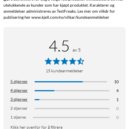
utelukkende av kunder som har kjøpt produktet. Karakterer og
anmeldelser administreres av TestFreaks. Les mer om vilkår for
publisering her www.kjell.com/no/vilkar/kundeanmeldelser
4.5
av 5
15
kundeanmeldelser
5 stjerner
10
4 stjerner
4
3 stjerner
1
2 stjerner
0
1 stjerne
0
Klikk her ovenfor for å filtrere