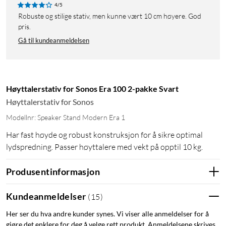
4/5
Robuste og stilige stativ, men kunne vært 10 cm høyere. God
pris.
Gå til kundeanmeldelsen
Høyttalerstativ for Sonos Era 100 2-pakke Svart
Høyttalerstativ for Sonos
Modellnr: Speaker Stand Modern Era 1
Har fast høyde og robust konstruksjon for å sikre optimal
lydspredning. Passer høyttalere med vekt på opptil 10 kg.
Produsentinformasjon
Kundeanmeldelser
(
15
)
Her ser du hva andre kunder synes. Vi viser alle anmeldelser for å
gjøre det enklere for deg å velge rett produkt. Anmeldelsene skrives