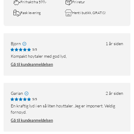
Fri frakt fra 599,-
Fri retur
Rask levering
Hent i butikk, GRATIS!
Bjørn
1 år siden
5/5
Kompakt høytaler med god lyd,
Gå til kundeanmeldelsen
Garian
2 år siden
5/5
En kraftig lyd i en så liten høyttaler. Jeg er imponert. Veldig
fornøyd.
Gå til kundeanmeldelsen