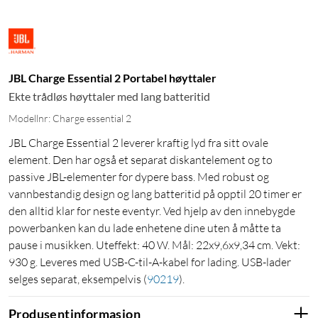
JBL Charge Essential 2 Portabel høyttaler
Ekte trådløs høyttaler med lang batteritid
Modellnr: Charge essential 2
JBL Charge Essential 2 leverer kraftig lyd fra sitt ovale
element. Den har også et separat diskantelement og to
passive JBL-elementer for dypere bass. Med robust og
vannbestandig design og lang batteritid på opptil 20 timer er
den alltid klar for neste eventyr. Ved hjelp av den innebygde
powerbanken kan du lade enhetene dine uten å måtte ta
pause i musikken. Uteffekt: 40 W. Mål: 22x9,6x9,34 cm. Vekt:
930 g. Leveres med USB-C-til-A-kabel for lading. USB-lader
selges separat, eksempelvis
(
90219
)
.
Produsentinformasjon