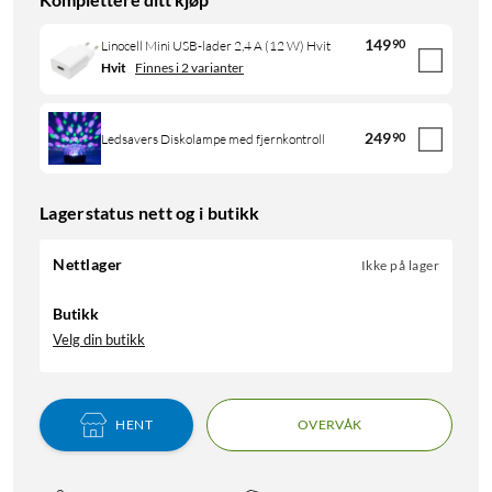
149
90
Linocell Mini USB-lader 2,4 A (12 W) Hvit
Hvit
Finnes i 2 varianter
249
90
Ledsavers Diskolampe med fjernkontroll
Lagerstatus nett og i butikk
Nettlager
Ikke på lager
Butikk
Velg din butikk
HENT
OVERVÅK