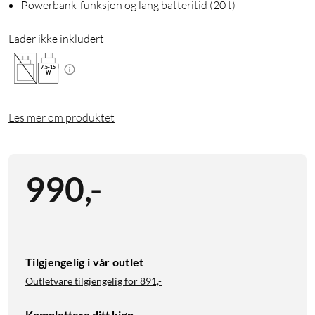
Powerbank-funksjon og lang batteritid (20 t)
Lader ikke inkludert
7.5
-
15
W
Les mer om produktet
990
,
-
Tilgjengelig i vår outlet
Outletvare tilgjengelig for
891,-
Komplettere ditt kjøp