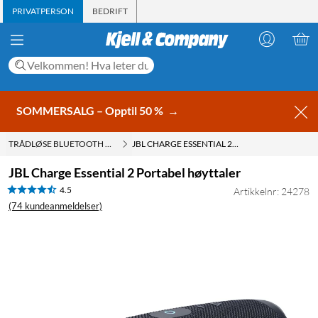
PRIVATPERSON
BEDRIFT
SOMMERSALG – Opptil 50 %
→
TRÅDLØSE BLUETOOTH HØYTTALERE
JBL CHARGE ESSENTIAL 2 PORTABEL HØYTTALER
JBL Charge Essential 2 Portabel høyttaler
4.5
Artikkelnr: 24278
(74 kundeanmeldelser)