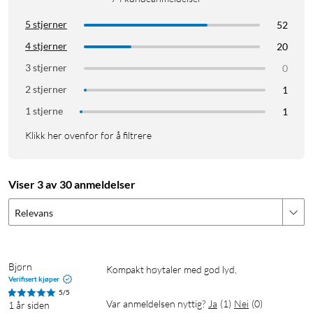
5 stjerner
52
4 stjerner
20
3 stjerner
0
2 stjerner
1
1 stjerne
1
Klikk her ovenfor for å filtrere
Viser 3 av 30 anmeldelser
Relevans
Bjørn
Kompakt høytaler med god lyd,
Verifisert kjøper
5/5
Var anmeldelsen nyttig?
Ja
(
1
)
Nei
(
0
)
1 år siden