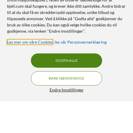
kjell.com skal fungere, og krever ikke ditt samtykke. Andre bidrar
til at du skal få en skreddersydd opplevelse, unike tilbud og
tilpassede annonser. Ved å klikke på "Godta alle" godkjenner du
bruk av slike cookies. Du kan også velge hvilke cookies du vil
godkjenne, via lenken "Endre innstillinger".
Les mer om våre Cookies
,
les vår Personvernerklæring
GODTA ALLE
BARE NØDVENDIGE
Endre Innstillinger
JBL Charge Essential 2 Portabel høyttaler
990,-
4.5/5
HENT
OVERVÅK