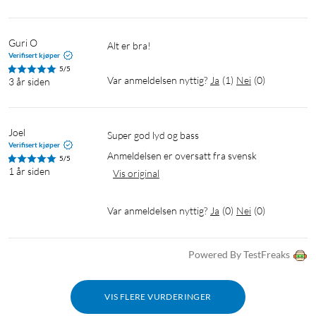
Guri O
Alt er bra!
Verifisert kjøper
5/5
Var anmeldelsen nyttig?
Ja
(
1
)
Nei
(
0
)
3 år siden
Joel
Super god lyd og bass 
Verifisert kjøper
Anmeldelsen er oversatt fra svensk
5/5
1 år siden
Vis original
Var anmeldelsen nyttig?
Ja
(
0
)
Nei
(
0
)
Powered By TestFreaks
VIS FLERE VURDERINGER