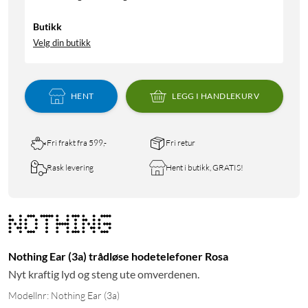
Butikk
Velg din butikk
HENT
LEGG I HANDLEKURV
Fri frakt fra 599,-
Fri retur
Rask levering
Hent i butikk, GRATIS!
Nothing Ear (3a) trådløse hodetelefoner Rosa
Nyt kraftig lyd og steng ute omverdenen.
Modellnr: Nothing Ear (3a)