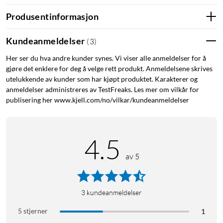
Produsentinformasjon
Kraftigere lyd med LDAC
Kundeanmeldelser
(
3
)
12 mm-elementet er større enn i forgjengeren Ear (a) og gir
opptil 5 dB kraftigere bass. Ear (3a) er Hi-Res Audio-sertifisert
Her ser du hva andre kunder synes. Vi viser alle anmeldelser for å
og støtter LDAC-codec for høyoppløst, tilnærmet tapsfri
gjøre det enklere for deg å velge rett produkt. Anmeldelsene skrives
lydoverføring fra enheter som har kodingen.
utelukkende av kunder som har kjøpt produktet. Karakterer og
anmeldelser administreres av TestFreaks. Les mer om vilkår for
publisering her www.kjell.com/no/vilkar/kundeanmeldelser
Adaptiv støyreduksjon og tydelige samtaler
Med opptil 45 dB Wideband Active Noise Cancellation (ANC)
filtreres omgivelseslyd bort automatisk basert på hvor mye
4.5
som lekker inn i øret. Tre mikrofoner og Clear Voice
av 5
Technology, trent på over 28 millioner lydscenarier, holder
stemmen tydelig under samtaler ved å filtrere bort vind,
trafikk og annen bakgrunnsstøy.
3
kundeanmeldelser
Romlig lyd for film og spill
5 stjerner
1