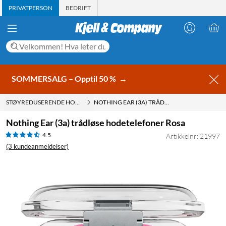
PRIVATPERSON
BEDRIFT
SOMMERSALG – Opptil 50 %
→
STØYREDUSERENDE HODETELEFONER MED ACTIVE NOISE CANCELLING (ANC
NOTHING EAR (3A) TRÅDLØSE HODETELEFONER ROSA
Nothing Ear (3a) trådløse hodetelefoner Rosa
4.5
Artikkelnr: 21997
(3 kundeanmeldelser)