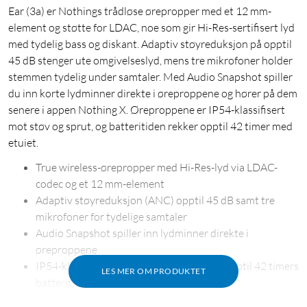
Ear (3a) er Nothings trådløse ørepropper med et 12 mm-
element og støtte for LDAC, noe som gir Hi-Res-sertifisert lyd
med tydelig bass og diskant. Adaptiv støyreduksjon på opptil
45 dB stenger ute omgivelseslyd, mens tre mikrofoner holder
stemmen tydelig under samtaler. Med Audio Snapshot spiller
du inn korte lydminner direkte i øreproppene og hører på dem
senere i appen Nothing X. Øreproppene er IP54-klassifisert
mot støv og sprut, og batteritiden rekker opptil 42 timer med
etuiet.
True wireless-ørepropper med Hi-Res-lyd via LDAC-
codec og et 12 mm-element
Adaptiv støyreduksjon (ANC) opptil 45 dB samt tre
mikrofoner for tydelige samtaler
Audio Snapshot spiller inn lydminner direkte i
øreproppene
IP54-klassifisert mot støv og sprut, med opptil 42 timers
LES MER OM PRODUKTET
batteritid via etuiet