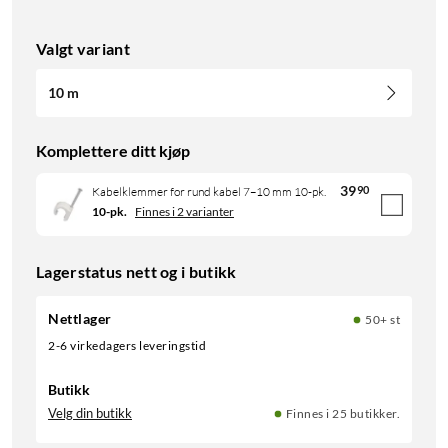
Valgt variant
10 m
Komplettere ditt kjøp
39
90
Kabelklemmer for rund kabel 7–10 mm 10-pk.
10-pk.
Finnes i 2 varianter
Lagerstatus nett og i butikk
Nettlager
50+ st
2-6 virkedagers leveringstid
Butikk
Velg din butikk
Finnes i 25 butikker.