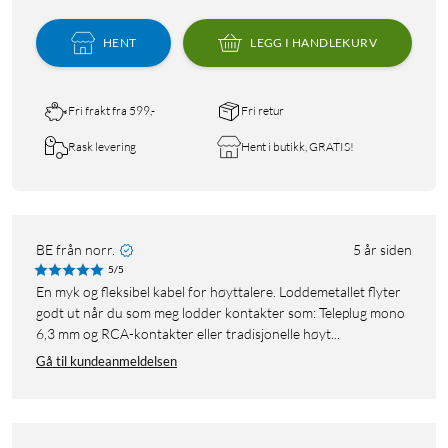
HENT
LEGG I HANDLEKURV
Fri frakt fra 599,-
Fri retur
Rask levering
Hent i butikk, GRATIS!
BE från norr.
5 år siden
5/5
En myk og fleksibel kabel for høyttalere. Loddemetallet flyter
godt ut når du som meg lodder kontakter som: Teleplug mono
6,3 mm og RCA-kontakter eller tradisjonelle høyt...
Gå til kundeanmeldelsen