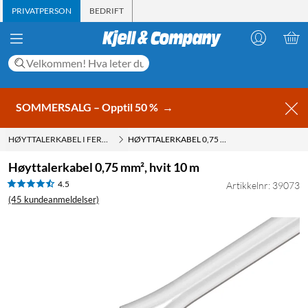
PRIVATPERSON
BEDRIFT
SOMMERSALG – Opptil 50 %
→
HØYTTALERKABEL I FERDIG LENGDE
HØYTTALERKABEL 0,75 MM², HVIT 10 M
Høyttalerkabel 0,75 mm², hvit 10 m
4.5
Artikkelnr: 39073
(45 kundeanmeldelser)