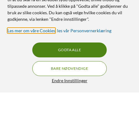
tilpassede annonser. Ved å klikke på "Godta alle" godkjenner du
bruk av slike cookies. Du kan også velge hvilke cookies du vil
godkjenne, via lenken "Endre innstillinger".
Les mer om våre Cookies
,
les vår Personvernerklæring
GODTA ALLE
BARE NØDVENDIGE
Endre Innstillinger
Høyttalerkabel 0,75 mm², hvit 10 m
99,90
4.5/5
HENT
LEGG I HANDLEKURV