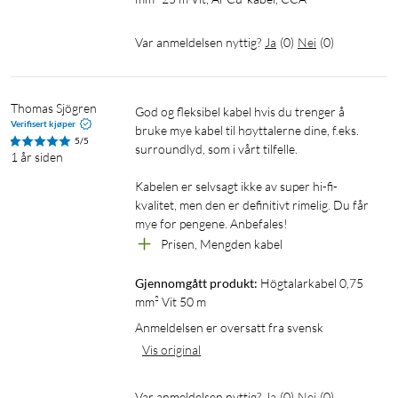
Var anmeldelsen nyttig?
Ja
(
0
)
Nei
(
0
)
Thomas Sjögren
God og fleksibel kabel hvis du trenger å 
Verifisert kjøper
bruke mye kabel til høyttalerne dine, f.eks. 
5/5
surroundlyd, som i vårt tilfelle.

1 år siden
Kabelen er selvsagt ikke av super hi-fi-
kvalitet, men den er definitivt rimelig. Du får 
mye for pengene. Anbefales!
Prisen, Mengden kabel
Gjennomgått produkt:
Högtalarkabel 0,75 
mm² Vit 50 m
Anmeldelsen er oversatt fra svensk
Vis original
Var anmeldelsen nyttig?
Ja
(
0
)
Nei
(
0
)