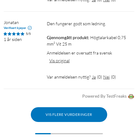
Jonatan
Den fungerer godt som ledning.
Verifisert kjøper
5/5
Gjennomgått produkt:
Högtalarkabel 0,75 
1 år siden
mm² Vit 25 m
Anmeldelsen er oversatt fra svensk
Vis original
Var anmeldelsen nyttig?
Ja
(
0
)
Nei
(
0
)
Powered By TestFreaks
VIS FLERE VURDERINGER