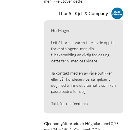
men ikke utover dette.
Thor S - Kjell & Company
Hei Magne

Leit å høre at varen ikke levde opp til 
forventningene, men din 
tilbakemelding er viktig for oss og 
dette tar vi med oss videre.

Ta kontakt med en av våre butikker 
eller vår kundeservice, så hjelper vi 
deg med å finne et alternativ som kan 
passe bedre for deg.

Takk for din feedback!
Gjennomgått produkt:
Högtalarkabel 0,75 
mm² 25 m Vit, Al-Cu-kabel, CCA