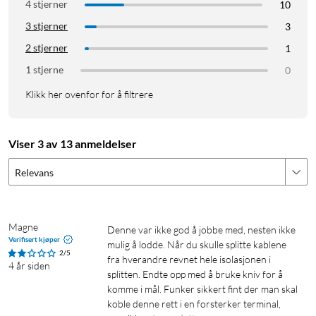
4 stjerner
10
3 stjerner
3
2 stjerner
1
1 stjerne
0
Klikk her ovenfor for å filtrere
Viser 3 av 13 anmeldelser
Relevans
Magne
Denne var ikke god å jobbe med, nesten ikke 
Verifisert kjøper
mulig å lodde. Når du skulle splitte kablene 
2/5
fra hverandre revnet hele isolasjonen i 
4 år siden
splitten. Endte opp med å bruke kniv for å 
komme i mål. Funker sikkert fint der man skal 
koble denne rett i en forsterker terminal, 