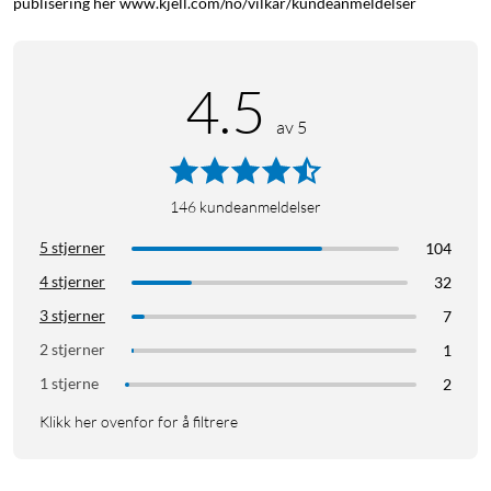
publisering her www.kjell.com/no/vilkar/kundeanmeldelser
4.5
av 5
146
kundeanmeldelser
5 stjerner
104
4 stjerner
32
3 stjerner
7
2 stjerner
1
1 stjerne
2
Klikk her ovenfor for å filtrere