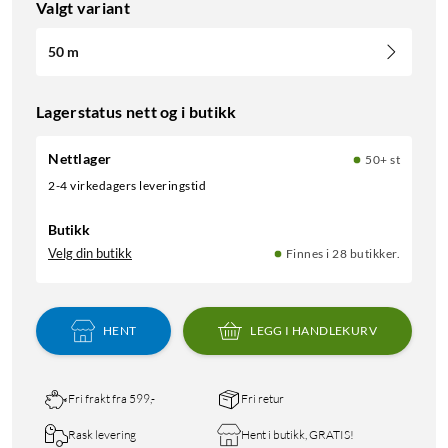
Valgt variant
50 m
Lagerstatus nett og i butikk
Nettlager
50+ st
2-4 virkedagers leveringstid
Butikk
Velg din butikk
Finnes i 28 butikker.
HENT
LEGG I HANDLEKURV
Fri frakt fra 599,-
Fri retur
Rask levering
Hent i butikk, GRATIS!