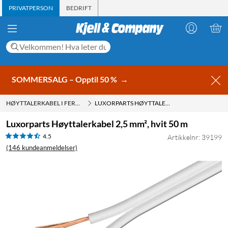
PRIVATPERSON
BEDRIFT
SOMMERSALG – Opptil 50 %
→
HØYTTALERKABEL I FERDIG LENGDE
LUXORPARTS HØYTTALERKABEL 2,5 MM², HVIT 50 M
Luxorparts Høyttalerkabel 2,5 mm², hvit 50 m
4.5
Artikkelnr: 39199
(146 kundeanmeldelser)