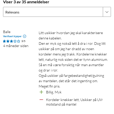
Viser 3 av 35 anmeldelser
Relevans
Balle
Litt usikker hvordan jeg skal karakterisere 
Verifisert kjøper
denne kabelen.

3/5
Den er myk og nokså lett å dra i rør. Dog litt 
4 måneder siden
usikker på om jeg har dradd av noen 
kordeler mens jeg trakk. Kordelerne knekker 
lett, naturlig nok siden det er tynn aluminium. 
Så en må være forsiktig når man avmantler 
og drar i rør.

Også usikker på fargebestandighet/gulning 
av mantelen, det står det ingenting om.

Meget fin pris.
Billig, Myk
Kordeler knekker lett, Usikker på UV-
motstand på mantel