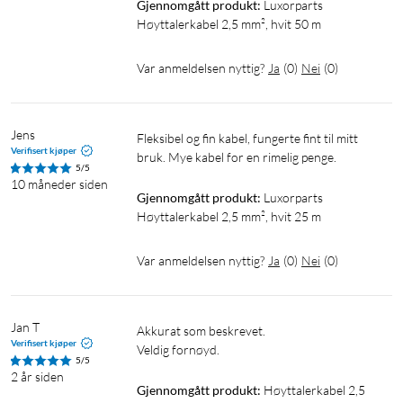
Gjennomgått produkt:
Luxorparts 
Høyttalerkabel 2,5 mm², hvit 50 m
Var anmeldelsen nyttig?
Ja
(
0
)
Nei
(
0
)
Jens
Fleksibel og fin kabel, fungerte fint til mitt 
Verifisert kjøper
bruk. Mye kabel for en rimelig penge. 
5/5
10 måneder siden
Gjennomgått produkt:
Luxorparts 
Høyttalerkabel 2,5 mm², hvit 25 m
Var anmeldelsen nyttig?
Ja
(
0
)
Nei
(
0
)
Jan T
Akkurat som beskrevet.

Verifisert kjøper
Veldig fornøyd. 
5/5
2 år siden
Gjennomgått produkt:
Høyttalerkabel 2,5 