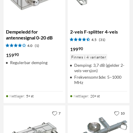
Dempeledd for
2-veis F-splitter 4-veis
antennesignal 0-20 dB
4.5
(31)
4.0
(1)
90
199
90
159
Finnes i 4 varianter
Regulerbar demping
Demping: 3,7 dB (gjelder 2-
veis-versjon)
Frekvensområde: 5–1000
MHz
Nettlager
:
5+ st
Nettlager
:
20+ st
7
10