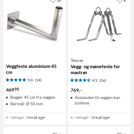
14
8
Televes
Veggfeste aluminium 45
Vegg- og mønefeste for
cm
mastrør
5.0
(14)
4.5
(26)
90
469
769
,
-
Bygger 45 cm fra veggen
Avstanden til veggen kan
justeres
Rørmål: Ø 50 mm
Nettlager
:
Ikke på lager
Nettlager
:
Ikke på lager