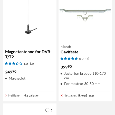
Macab
Magnetantenne for DVB-
Gavlfeste
T/T2
5.0
(7)
3.5
(3)
90
399
90
249
Justerbar bredde 110-170
cm
Magnetfot
For mastrør 30-50 mm
Nettlager
:
Ikke på lager
Nettlager
:
Ikke på lager
3