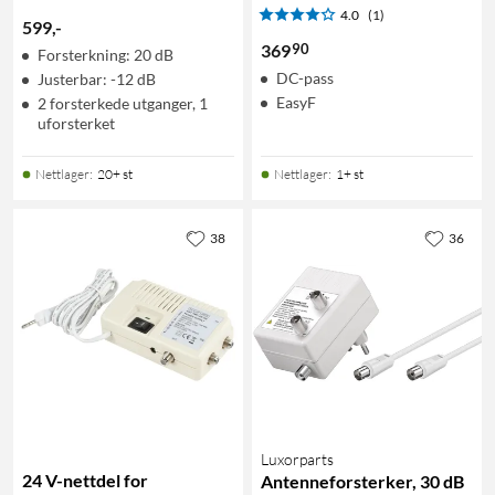
4.0
(1)
599
,
-
90
369
Forsterkning: 20 dB
DC-pass
Justerbar: -12 dB
EasyF
2 forsterkede utganger, 1
uforsterket
Nettlager
:
20+ st
Nettlager
:
1+ st
38
36
Luxorparts
24 V-nettdel for
Antenneforsterker, 30 dB