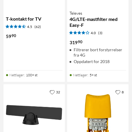
Televes
T-kontakt for TV
4G/LTE-mastfilter med
Easy-F
4.5
(62)
4.0
(3)
90
59
90
319
Filtrerer bort forstyrrelser
fra 4G
Oppdatert for 2018
Nettlager
:
100+ st
Nettlager
:
5+ st
32
8