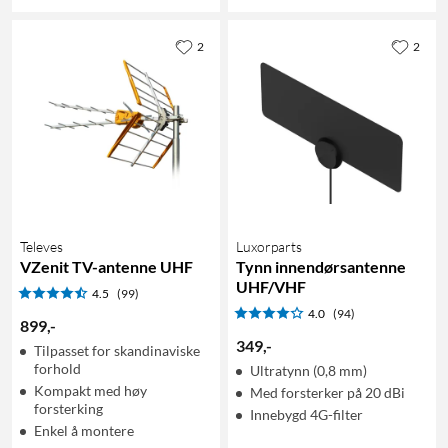
2
2
Televes
Luxorparts
VZenit TV-antenne UHF
Tynn innendørsantenne
UHF/VHF
4.5
(99)
4.0
(94)
899
,
-
349
,
-
Tilpasset for skandinaviske
forhold
Ultratynn (0,8 mm)
Kompakt med høy
Med forsterker på 20 dBi
forsterking
Innebygd 4G-filter
Enkel å montere