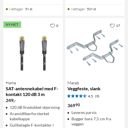
Nettlager
:
5+ st
Nettlager
:
50+ st
NYHET
0
17
Hama
Macab
SAT-antennekabel med F-
Veggfeste, slank
kontakt 120 dB 3 m
4.5
(9)
249
,
-
90
369
120 dB firedobbel skjerming
Leveres parvis
Aramidfiberforsterket
kabelkappe
Bygger bare 7,5 cm fra
veggen
Gullbelagte F-kontakter i