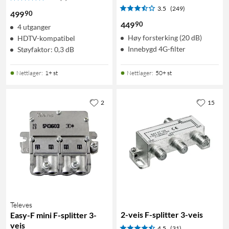
3.5
(249)
90
499
90
449
4 utganger
Høy forsterking (20 dB)
HDTV-kompatibel
Innebygd 4G-filter
Støyfaktor: 0,3 dB
Nettlager
:
1+ st
Nettlager
:
50+ st
2
15
Televes
2-veis F-splitter 3-veis
Easy-F mini F-splitter 3-
veis
4.5
(31)