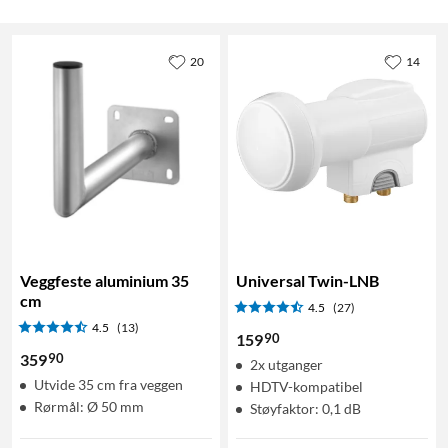
20
14
Veggfeste aluminium 35
Universal Twin-LNB
cm
4.5
(27)
4.5
(13)
90
159
90
359
2x utganger
Utvide 35 cm fra veggen
HDTV-kompatibel
Rørmål: Ø 50 mm
Støyfaktor: 0,1 dB