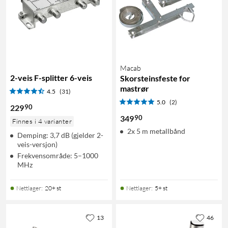
Macab
2-veis F-splitter 6-veis
Skorsteinsfeste for
mastrør
4.5
(31)
5.0
(2)
90
229
90
349
Finnes i 4 varianter
2x 5 m metallbånd
Demping: 3,7 dB (gjelder 2-
veis-versjon)
Frekvensområde: 5–1000
MHz
Nettlager
:
20+ st
Nettlager
:
5+ st
13
46