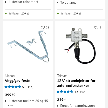
Justerbar følsomhet
To utganger
Nettlager
:
20+ st
Nettlager
:
20+ st
21
8
Macab
Televes
Vegg/gavlfeste
12 V-strøminjektor for
antenneforsterker
5.0
(11)
4.5
(10)
90
399
90
319
Justerbar mellom 25 og 45
cm
Egnet for campingvogn