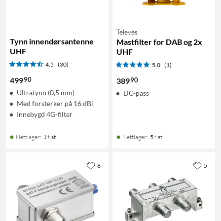
Televes
Tynn innendørsantenne
Mastfilter for DAB og 2x
UHF
UHF
4.5
(30)
5.0
(1)
90
499
90
389
Ultratynn (0,5 mm)
DC-pass
Med forsterker på 16 dBi
Innebygd 4G-filter
Nettlager
:
1+ st
Nettlager
:
5+ st
6
5