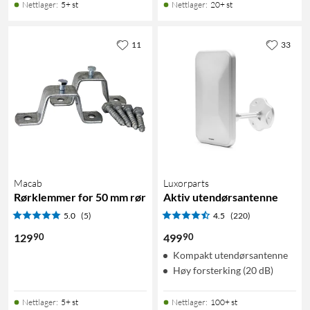
Nettlager
:
5+ st
Nettlager
:
20+ st
11
33
Macab
Luxorparts
Rørklemmer for 50 mm rør
Aktiv utendørsantenne
5.0
(5)
4.5
(220)
90
90
129
499
Kompakt utendørsantenne
Høy forsterking (20 dB)
Nettlager
:
5+ st
Nettlager
:
100+ st