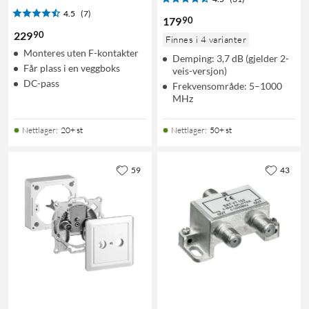
4.5
(7)
90
179
90
229
Finnes i 4 varianter
Monteres uten F-kontakter
Demping: 3,7 dB (gjelder 2-
Får plass i en veggboks
veis-versjon)
DC-pass
Frekvensområde: 5–1000
MHz
Nettlager
:
20+ st
Nettlager
:
50+ st
59
43