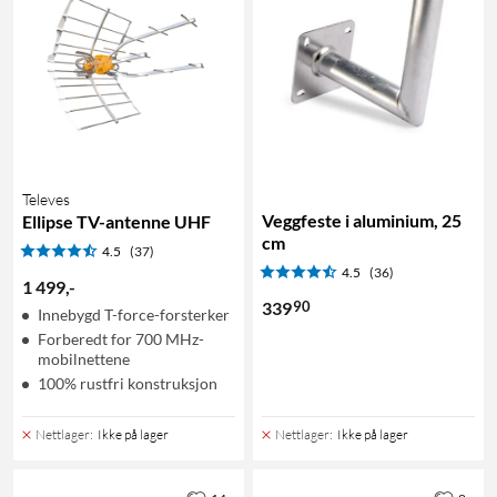
Televes
Veggfeste i aluminium, 25
Ellipse TV-antenne UHF
cm
4.5
(37)
4.5
(36)
1 499
,
-
90
339
Innebygd T-force-forsterker
Forberedt for 700 MHz-
mobilnettene
100% rustfri konstruksjon
Nettlager
:
Ikke på lager
Nettlager
:
Ikke på lager