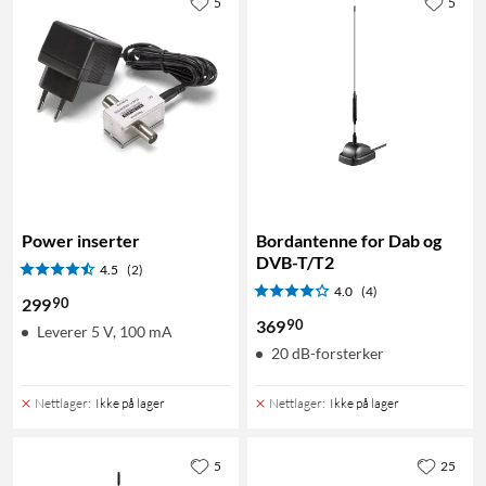
5
5
Power inserter
Bordantenne for Dab og
DVB-T/T2
4.5
(2)
4.0
(4)
90
299
90
369
Leverer 5 V, 100 mA
20 dB-forsterker
Nettlager
:
Ikke på lager
Nettlager
:
Ikke på lager
5
25