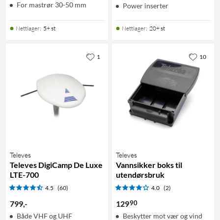
For mastrør 30-50 mm
Power inserter
Nettlager
:
5+ st
Nettlager
:
20+ st
1
10
Televes
Televes
Televes DigiCamp De Luxe
Vannsikker boks til
LTE-700
utendørsbruk
4.5
(60)
4.0
(2)
90
799
,
-
129
Både VHF og UHF
Beskytter mot vær og vind