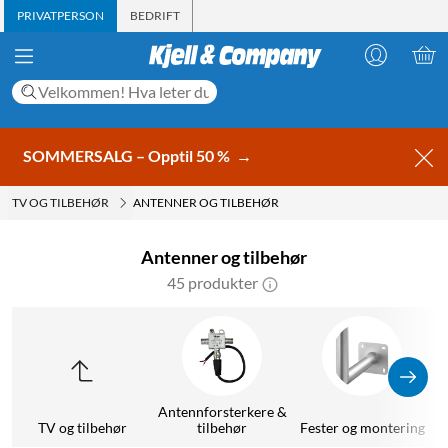
PRIVATPERSON
BEDRIFT
SOMMERSALG – Opptil 50 %
→
TV OG TILBEHØR
ANTENNER OG TILBEHØR
Antenner og tilbehør
45 produkter
Antennforsterkere &
TV og tilbehør
tilbehør
Fester og montering