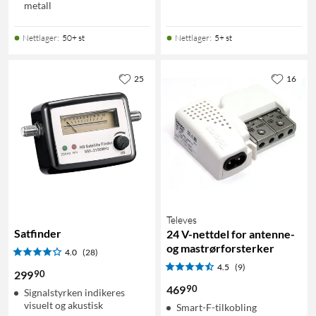
metall
Nettlager
:
50+ st
Nettlager
:
5+ st
25
16
Televes
Satfinder
24 V-nettdel for antenne-
og mastrørforsterker
4.0
(28)
4.5
(9)
90
299
90
469
Signalstyrken indikeres
visuelt og akustisk
Smart-F-tilkobling