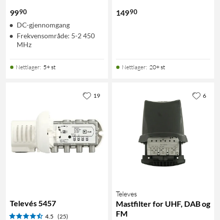
90
90
99
149
DC-gjennomgang
Frekvensområde: 5-2 450
MHz
Nettlager
:
5+ st
Nettlager
:
20+ st
19
6
Televes
Televés 5457
Mastfilter for UHF, DAB og
FM
4.5
(25)