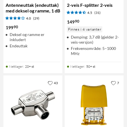
Antenneuttak (endeuttak)
2-veis F-splitter 2-veis
med deksel og ramme, 1 dB
4.5
(31)
4.0
(29)
90
149
90
199
Finnes i 4 varianter
Deksel og ramme er
Demping: 3,7 dB (gjelder 2-
inkludert
veis-versjon)
Endeuttak
Frekvensområde: 5–1000
MHz
Nettlager
:
20+ st
Nettlager
:
50+ st
43
7