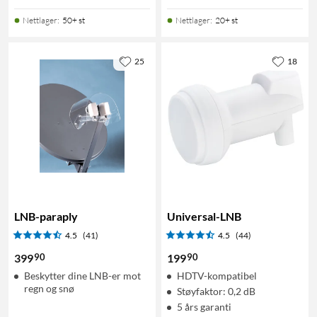
Nettlager
:
50+ st
Nettlager
:
20+ st
25
18
LNB-paraply
Universal-LNB
4.5
(41)
4.5
(44)
90
90
399
199
Beskytter dine LNB-er mot
HDTV-kompatibel
regn og snø
Støyfaktor: 0,2 dB
5 års garanti