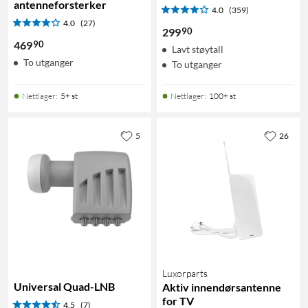
antenneforsterker
4.0
(359)
4.0
(27)
90
299
90
469
Lavt støytall
To utganger
To utganger
Nettlager
:
5+ st
Nettlager
:
100+ st
5
26
Luxorparts
Universal Quad-LNB
Aktiv innendørsantenne
for TV
4.5
(7)