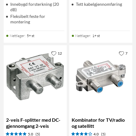
Innebygd forsterkning (20
Tett kabelgjennomføring
dB)
Fleksibelt feste for
montering
Nettlager
:
5+ st
Nettlager
:
1+ st
12
7
2-veis F-splitter med DC-
Kombinator for TV/radio
gjennomgang 2-veis
og satellitt
5.0
(5)
4.0
(5)