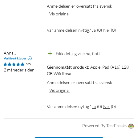
med iPad (A16) og iPad (10. gen.). Tilgjengeligheten kan
Anmeldelsen er oversatt fra svensk
variere.
Vis original
Var anmeldelsen nyttig?
Ja
(
0
)
Nei
(
0
)
Anna J
Fikk det jeg ville ha, flott
Verifisert kjøper
5/5
Gjennomgått produkt:
Apple iPad (A16) 128 
2 måneder siden
GB Wifi Rosa
Anmeldelsen er oversatt fra svensk
Vis original
Var anmeldelsen nyttig?
Ja
(
0
)
Nei
(
0
)
Powered By TestFreaks