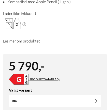
Kompatibel med Apple Pencil (1. gen.)
Lader ikke inkludert
15
-
45
W
Les mer om produktet
5 790
,
-
(PRODUKTDATABLAD)
Valgt variant
Blå