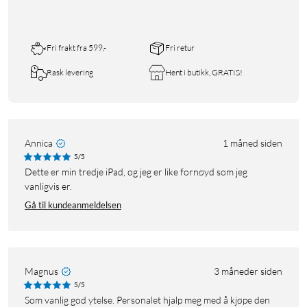
Fri frakt fra 599,-
Fri retur
Rask levering
Hent i butikk, GRATIS!
Annica
1 måned siden
5/5
Dette er min tredje iPad, og jeg er like fornøyd som jeg
vanligvis er.
Gå til kundeanmeldelsen
Magnus
3 måneder siden
5/5
Som vanlig god ytelse. Personalet hjalp meg med å kjøpe den