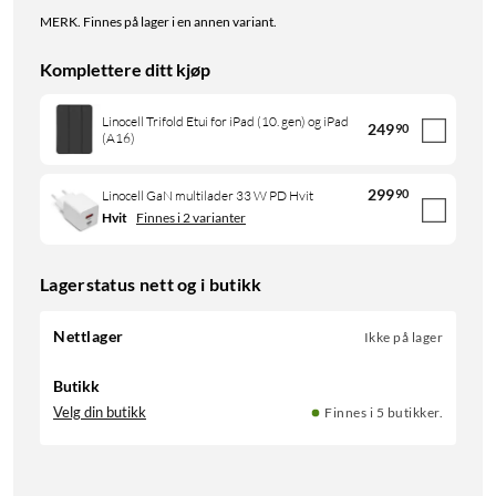
MERK. Finnes på lager i en annen variant.
Komplettere ditt kjøp
Linocell Trifold Etui for iPad (10. gen) og iPad
249
90
(A16)
299
90
Linocell GaN multilader 33 W PD Hvit
Hvit
Finnes i 2 varianter
Lagerstatus nett og i butikk
Nettlager
Ikke på lager
Butikk
Velg din butikk
Finnes i 5 butikker.