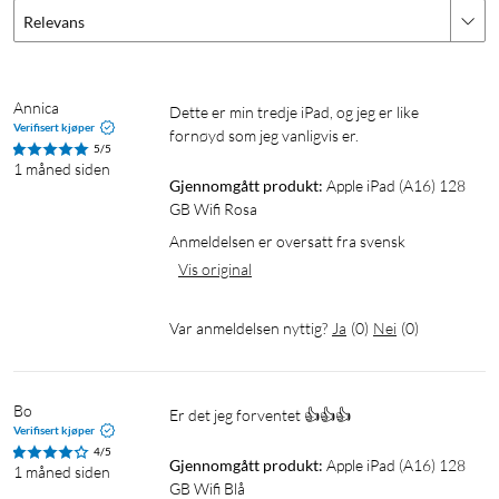
Lås opp og betal med Touch ID
Relevans
Touch ID er innebygd i toppknappen, som gjør det enkelt å
bruke fingeravtrykket ditt til å låse opp iPad, logge på apper
og gjennomføre betalinger på en sikker måte med Apple Pay.
Annica
Dette er min tredje iPad, og jeg er like 
Verifisert kjøper
fornøyd som jeg vanligvis er.
5/5
Juridisk informajson
1 måned siden
Gjennomgått produkt:
Apple iPad (A16) 128 
Tilbehør selges separat, og tilgjengeligheten kan variere.
GB Wifi Rosa
Kompatibilitet varierer avhengig av generasjon. Apper er
Anmeldelsen er oversatt fra svensk
tilgjengelige i App Store. Hvilke som er tilgjengelige, kan bli
Vis original
endret. Programvare fra tredjeparter selges separat.
Var anmeldelsen nyttig?
Ja
(
0
)
Nei
(
0
)
1
Skjermen har avrundede hjørner. Målt diagonalt er 11-
tommers iPad 10,86 tommer. Den synlige skjermflaten er
mindre.
Bo
Er det jeg forventet 👍👍👍
2
Batteritiden varierer avhengig av konfigurasjon og bruk. Du
Verifisert kjøper
finner mer informasjon på apple.com/no/batteries.
4/5
Gjennomgått produkt:
Apple iPad (A16) 128 
1 måned siden
3
Krever en USB-C-til-Apple Pencil-adapter for å kunne brukes
GB Wifi Blå