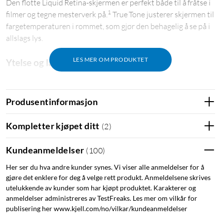
Den flotte Liquid Retina-skjermen er perfekt både til å fråtse i
1
filmer og tegne mesterverk på.
True Tone justerer skjermen til
fargetemperaturen i rommet, som gjør den behagelig å se på i
allslags lys.
LES MER OM PRODUKTET
Ytelse og lagringsplass
Den superraske A16-chipen gir et hopp i ytelse til alt du liker
å gjøre. Og med heldagsbatteri er iPad perfekt for å spille
Produsentinformasjon
2
oppslukende spill og redigere bilder og videoer.
Kompletter kjøpet ditt
(
2
)
iPadOS + apper
iPadOS gjør iPad enda mer produktiv, intuitiv og allsidig. Med
Kundeanmeldelser
(
100
)
iPadOS kan du kjøre flere apper samtidig, og redigere og dele
Her ser du hva andre kunder synes. Vi viser alle anmeldelser for å
bilder. iPad leveres med apper som Safari, Meldinger og
gjøre det enklere for deg å velge rett produkt. Anmeldelsene skrives
Keynote, og du finner over en million andre apper i App Store
utelukkende av kunder som har kjøpt produktet. Karakterer og
som er designet for iPad.
anmeldelser administreres av TestFreaks. Les mer om vilkår for
publisering her www.kjell.com/no/vilkar/kundeanmeldelser
Apple Pencil og Magic Keyboard Folio