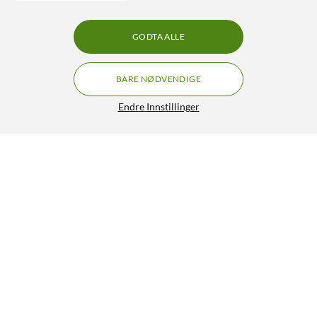
GODTA ALLE
BARE NØDVENDIGE
Endre Innstillinger
Apple iPad (A16) 256 GB Wifi Blå
7 190,-
5/5
OVERVÅK