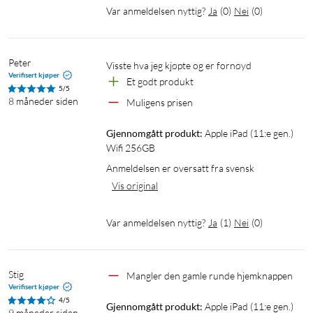
variere.
Var anmeldelsen nyttig?
Ja
(
0
)
Nei
(
0
)
Peter
Visste hva jeg kjøpte og er fornøyd
Verifisert kjøper
Et godt produkt
5/5
8 måneder siden
Muligens prisen
Gjennomgått produkt:
Apple iPad (11:e gen.) 
Wifi 256GB
Anmeldelsen er oversatt fra svensk
Vis original
Var anmeldelsen nyttig?
Ja
(
1
)
Nei
(
0
)
Stig
Mangler den gamle runde hjemknappen
Verifisert kjøper
4/5
Gjennomgått produkt:
Apple iPad (11:e gen.) 
9 måneder siden