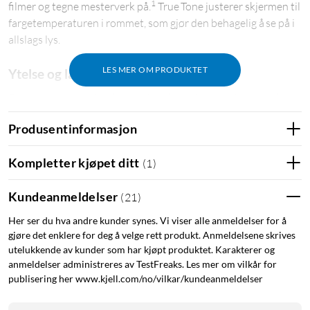
1
filmer og tegne mesterverk på.
True Tone justerer skjermen til
fargetemperaturen i rommet, som gjør den behagelig å se på i
allslags lys.
LES MER OM PRODUKTET
Ytelse og lagringsplass
Den superraske A16-chipen gir et hopp i ytelse til alt du liker
å gjøre. Og med heldagsbatteri er iPad perfekt for å spille
Produsentinformasjon
2
oppslukende spill og redigere bilder og videoer.
Kompletter kjøpet ditt
(
1
)
iPadOS + apper
iPadOS gjør iPad enda mer produktiv, intuitiv og allsidig. Med
Kundeanmeldelser
(
21
)
iPadOS kan du kjøre flere apper samtidig, og redigere og dele
Her ser du hva andre kunder synes. Vi viser alle anmeldelser for å
bilder. iPad leveres med apper som Safari, Meldinger og
gjøre det enklere for deg å velge rett produkt. Anmeldelsene skrives
Keynote, og du finner over en million andre apper i App Store
utelukkende av kunder som har kjøpt produktet. Karakterer og
som er designet for iPad.
anmeldelser administreres av TestFreaks. Les mer om vilkår for
publisering her www.kjell.com/no/vilkar/kundeanmeldelser
Apple Pencil og Magic Keyboard Folio