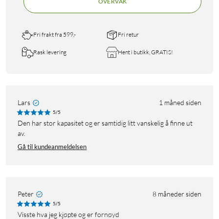
OVERVÅK
Fri frakt fra 599,-
Fri retur
Rask levering
Hent i butikk, GRATIS!
Lars
1 måned siden
5/5
Den har stor kapasitet og er samtidig litt vanskelig å finne ut
av.
Gå til kundeanmeldelsen
Peter
8 måneder siden
5/5
Visste hva jeg kjøpte og er fornøyd