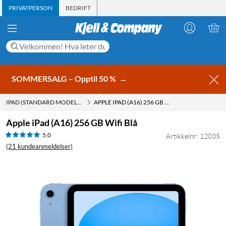
PRIVATPERSON
BEDRIFT
SOMMERSALG – Opptil 50 %
→
IPAD (STANDARD MODELL)
APPLE IPAD (A16) 256 GB WIFI BLÅ
Apple iPad (A16) 256 GB Wifi Blå
5.0
Artikkelnr: 12035
(21 kundeanmeldelser)