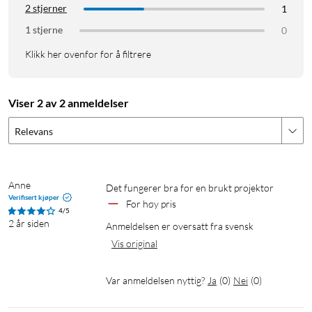
2 stjerner
1
1 stjerne
0
Klikk her ovenfor for å filtrere
Viser 2 av 2 anmeldelser
Relevans
Anne
Det fungerer bra for en brukt projektor
Verifisert kjøper
For høy pris
4/5
2 år siden
Anmeldelsen er oversatt fra svensk
Vis original
Var anmeldelsen nyttig?
Ja
(
0
)
Nei
(
0
)