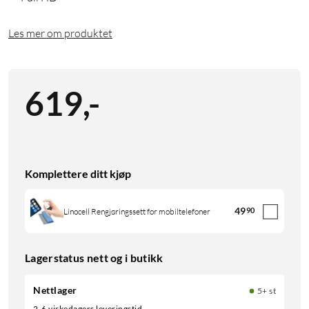
Les mer om produktet
619
,
-
Komplettere ditt kjøp
49
90
Linocell Rengjøringssett for mobiltelefoner
Lagerstatus nett og i butikk
Nettlager
5+ st
2-6 virkedagers leveringstid