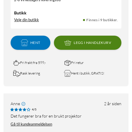
Butikk
Velg din butikk
Finnes i 9 butikker.
HENT
LEGG I HANDLEKURV
Fri frakt fra 599,-
Fri retur
Rask levering
Hent i butikk, GRATIS!
Anne
2 år siden
4/5
Det fungerer bra for en brukt projektor
Gå til kundeanmeldelsen