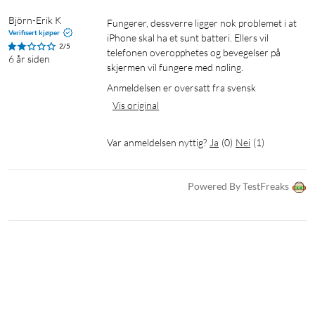
Björn-Erik K
Fungerer, dessverre ligger nok problemet i at 
Verifisert kjøper
iPhone skal ha et sunt batteri. Ellers vil 
2/5
telefonen overopphetes og bevegelser på 
6 år siden
skjermen vil fungere med nøling.
Anmeldelsen er oversatt fra svensk
Vis original
Var anmeldelsen nyttig?
Ja
(
0
)
Nei
(
1
)
Powered By TestFreaks