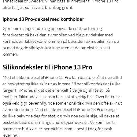
annet Ideal of Sweden. Vi har også skinnetuier til iPhone 13 Pro i
ulike farger, som svart, brunt og grønt.
Iphone 13 Pro-deksel med kortholder
Gjør som mange andre og oppbevar kredittkortene og
førerkortet på baksiden av mobilen ved hjelp av deksler med
kortholder. Takket være lommen på baksiden av mobilen kan du
ta med deg de viktigste kortene uten at de tar ekstra plass i
lommen.
Silikondeksler til iPhone 13 Pro
Med et silikondeksel til iPhone 13 Pro kan du stole på at den alltid
er beskyttet og ikke sklir ut av lomma. Vi har silikondeksler i ulike
farger til iPhone, slik at det er enkelt å velge og skifte stil på
mobilen. Silikondeksler absorberer støt veldig bra. Overflaten er
også veldig gripevennlig, noe som er praktisk hvis den ofte sklir ut
av hendene dine. Med et silikondeksel til iPhone 13 Pro trenger
du ikke bekymre deg for støt, og hvis noe skulle skje, vil dekselet
beskytte bedre enn mange andre typer deksler. Velkommen til
nærmeste butikk eller her på Kjell.com – bestill i dag for rask
levering!