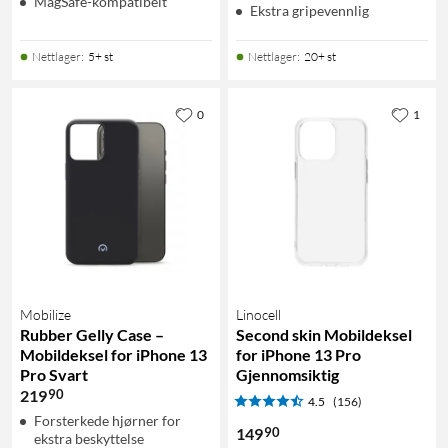
MagSafe-kompatibelt
Ekstra gripevennlig
Nettlager
:
5+ st
Nettlager
:
20+ st
0
1
Mobilize
Linocell
Rubber Gelly Case –
Second skin Mobildeksel
Mobildeksel for iPhone 13
for iPhone 13 Pro
Pro Svart
Gjennomsiktig
90
219
4.5
(156)
Forsterkede hjørner for
90
149
ekstra beskyttelse