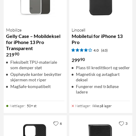
Mobilize
Linocell
Gelly Case – Mobildeksel
Mobiletui for iPhone 13
for iPhone 13 Pro
Pro
Transparent
4.0
(63)
90
219
90
299
Fleksibelt TPU-materiale
som demper støt
Plass til kredittkort og sedler
Opphøyde kanter beskytter
Magnetisk og avtagbart
skjermen mot riper
deksel
MagSafe-kompatibelt
Fungerer med trådløse
ladere
Nettlager
:
50+ st
Nettlager
:
Ikke på lager
6
3