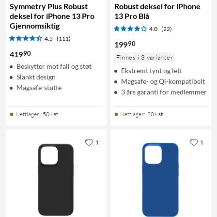
Symmetry Plus Robust
Robust deksel for iPhone
deksel for iPhone 13 Pro
13 Pro Blå
Gjennomsiktig
4.0
(22)
4.5
(111)
90
199
90
419
Finnes i 3 varianter
Beskytter mot fall og støt
Ekstremt tynt og lett
Slankt design
Magsafe- og Qi-kompatibelt
Magsafe-støtte
3 års garanti for medlemmer
Nettlager
:
50+ st
Nettlager
:
20+ st
1
1