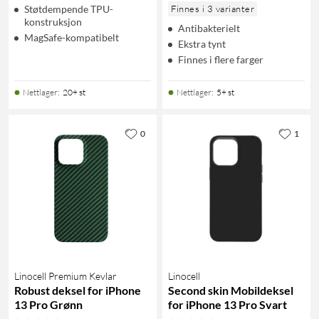
Støtdempende TPU-
Finnes i 3 varianter
konstruksjon
Antibakterielt
MagSafe-kompatibelt
Ekstra tynt
Finnes i flere farger
Nettlager
:
20+ st
Nettlager
:
5+ st
0
1
Linocell Premium Kevlar
Linocell
Robust deksel for iPhone
Second skin Mobildeksel
13 Pro Grønn
for iPhone 13 Pro Svart