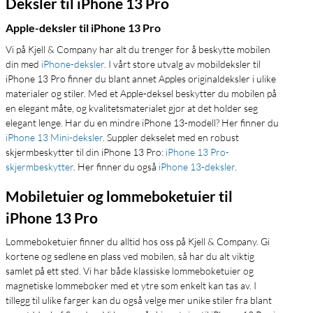
Deksler til iPhone 13 Pro
Apple-deksler til iPhone 13 Pro
Vi på Kjell & Company har alt du trenger for å beskytte mobilen
din med
iPhone-deksler
. I vårt store utvalg av mobildeksler til
iPhone 13 Pro finner du blant annet Apples originaldeksler i ulike
materialer og stiler. Med et Apple-deksel beskytter du mobilen på
en elegant måte, og kvalitetsmaterialet gjør at det holder seg
elegant lenge. Har du en mindre iPhone 13-modell? Her finner du
iPhone 13 Mini-deksler
. Suppler dekselet med en robust
skjermbeskytter til din iPhone 13 Pro:
iPhone 13 Pro-
skjermbeskytter
. Her finner du også
iPhone 13-deksler
.
Mobiletuier og lommeboketuier til
iPhone 13 Pro
Lommeboketuier finner du alltid hos oss på Kjell & Company. Gi
kortene og sedlene en plass ved mobilen, så har du alt viktig
samlet på ett sted. Vi har både klassiske lommeboketuier og
magnetiske lommebøker med et ytre som enkelt kan tas av. I
tillegg til ulike farger kan du også velge mer unike stiler fra blant