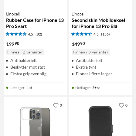
Linocell
Linocell
Rubber Case for iPhone 13
Second skin Mobildeksel
Pro Svart
for iPhone 13 Pro Blå
4.5
(82)
4.5
(156)
90
90
199
149
Finnes i 2 varianter
Finnes i 3 varianter
Antibakterielt
Antibakterielt
Beskytter mot støt
Ekstra tynt
Ekstra gripevennlig
Finnes i flere farger
Nettlager
:
1 st
Nettlager
:
5+ st
0
0