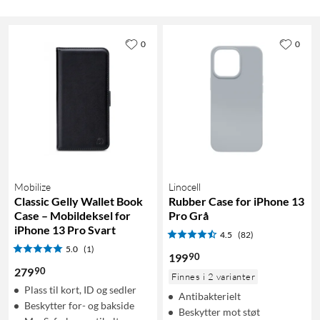
0
0
Mobilize
Linocell
Classic Gelly Wallet Book
Rubber Case for iPhone 13
Case – Mobildeksel for
Pro Grå
iPhone 13 Pro Svart
4.5
(82)
5.0
(1)
90
199
90
279
Finnes i 2 varianter
Plass til kort, ID og sedler
Antibakterielt
Beskytter for- og bakside
Beskytter mot støt