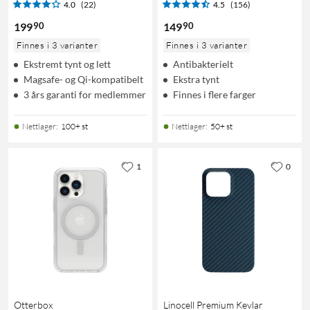
4.0
(22)
4.5
(156)
90
90
199
149
Finnes i 3 varianter
Finnes i 3 varianter
Ekstremt tynt og lett
Antibakterielt
Magsafe- og Qi-kompatibelt
Ekstra tynt
3 års garanti for medlemmer
Finnes i flere farger
Nettlager
:
100+ st
Nettlager
:
50+ st
1
0
Otterbox
Linocell Premium Kevlar