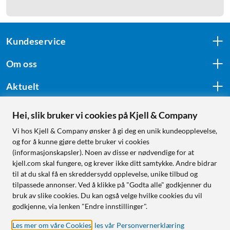
Kundeservice
Om oss
Aktuelt
Hei, slik bruker vi cookies på Kjell & Company
Følg oss
Vi hos Kjell & Company ønsker å gi deg en unik kundeopplevelse,
og for å kunne gjøre dette bruker vi cookies
(informasjonskapsler). Noen av disse er nødvendige for at
kjell.com skal fungere, og krever ikke ditt samtykke. Andre bidrar
Handle fra:
til at du skal få en skreddersydd opplevelse, unike tilbud og
tilpassede annonser. Ved å klikke på "Godta alle" godkjenner du
Sverige
bruk av slike cookies. Du kan også velge hvilke cookies du vil
Norge
godkjenne, via lenken "Endre innstillinger".
Les mer om våre Cookies
,
les vår Personvernerklæring