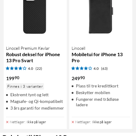
Linocell Premium Kevlar
Linocell
Robust deksel for iPhone
Mobiletui for iPhone 13
13 Pro Svart
Pro
4.0
(22)
4.0
(63)
90
90
199
249
Plass til tre kredittkort
Finnes i 3 varianter
Beskytter mobilen
Ekstremt tynt og lett
Fungerer med trådløse
Magsafe- og Qi-kompatibelt
ladere
3 års garanti for medlemmer
Nettlager
:
Ikke på lager
Nettlager
:
Ikke på lager