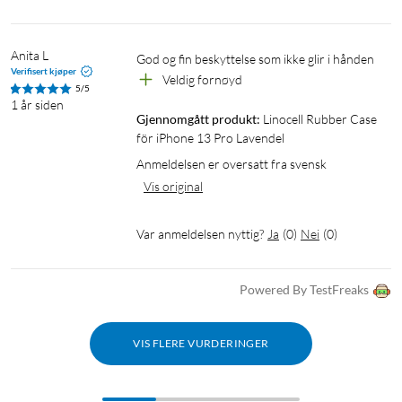
Anita L
God og fin beskyttelse som ikke glir i hånden
Verifisert kjøper
Veldig fornøyd
5/5
1 år siden
Gjennomgått produkt:
Linocell Rubber Case 
för iPhone 13 Pro Lavendel
Anmeldelsen er oversatt fra svensk
Vis original
Var anmeldelsen nyttig?
Ja
(
0
)
Nei
(
0
)
Powered By TestFreaks
VIS FLERE VURDERINGER