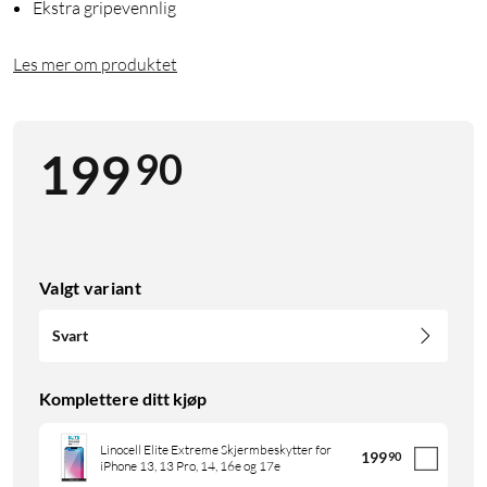
Ekstra gripevennlig
Les mer om produktet
90
199
Valgt variant
Svart
Komplettere ditt kjøp
Linocell Elite Extreme Skjermbeskytter for
199
90
iPhone 13, 13 Pro, 14, 16e og 17e