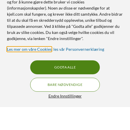
og for å kunne gjøre dette bruker vi cookies
(informasjonskapsler). Noen av disse er nødvendige for at
kjell.com skal fungere, og krever ikke ditt samtykke. Andre bidrar
til at du skal få en skreddersydd opplevelse, unike tilbud og
tilpassede annonser. Ved å klikke på "Godta alle" godkjenner du
bruk av slike cookies. Du kan også velge hvilke cookies du vil
godkjenne, via lenken "Endre innstillinger".
Les mer om våre Cookies
,
les vår Personvernerklæring
GODTA ALLE
BARE NØDVENDIGE
Endre Innstillinger
Linocell Rubber Case for iPhone 13 Pro Svart
199,90
4.5/5