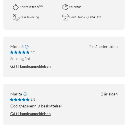
Fri frakt fra 599,-
Fri retur
Rask levering
Hent i butikk, GRATIS!
Mona S
2 måneder siden
5/5
Solid og fint
Gå til kundeanmeldelsen
Marita
2 år siden
5/5
God grepsvennlig beskyttelse!
Gå til kundeanmeldelsen