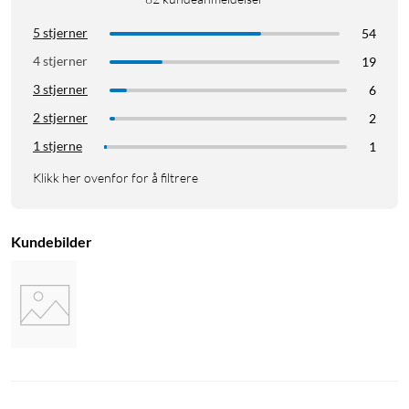
5 stjerner
54
4 stjerner
19
3 stjerner
6
2 stjerner
2
1 stjerne
1
Klikk her ovenfor for å filtrere
Kundebilder