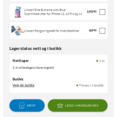
Linocell Elite Extreme Anti-Blue
199
90
Skjermbeskytter for iPhone 13, 13 Pro og 14
49
90
Linocell Rengjøringssett for mobiltelefoner
Lagerstatus nett og i butikk
Nettlager
1 st
2-6 virkedagers leveringstid
Butikk
Velg din butikk
Finnes i 1 butikk.
HENT
LEGG I HANDLEKURV