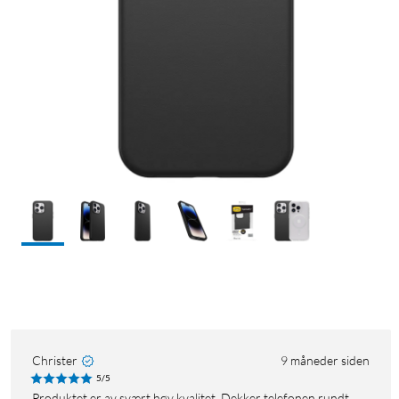
Christer
9 måneder siden
5/5
Produktet er av svært høy kvalitet. Dekker telefonen rundt,