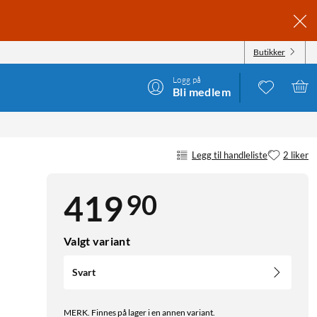
Butikker
Logg på
Bli medlem
Legg til handleliste
2 liker
90
419
Valgt variant
Svart
MERK. Finnes på lager i en annen variant.