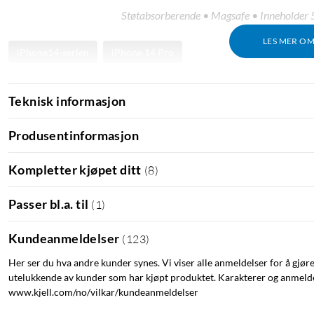
Støtabsorberende • Magsafe • Inneholder 50
LES MER O
iPhone14-serien
iPhone 14 Pro
Teknisk informasjon
Produsentinformasjon
Kompletter kjøpet ditt
(
8
)
Passer bl.a. til
(
1
)
Kundeanmeldelser
(
123
)
Her ser du hva andre kunder synes. Vi viser alle anmeldelser for å gjør
utelukkende av kunder som har kjøpt produktet. Karakterer og anmeldel
www.kjell.com/no/vilkar/kundeanmeldelser