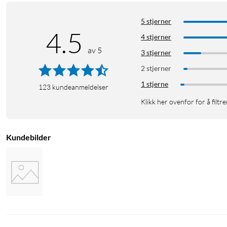
5 stjerner
4.5
4 stjerner
av 5
3 stjerner
2 stjerner
1 stjerne
123
kundeanmeldelser
Klikk her ovenfor for å filtre
Kundebilder