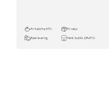
Fri frakt fra 599,-
Fri retur
Rask levering
Hent i butikk, GRATIS!