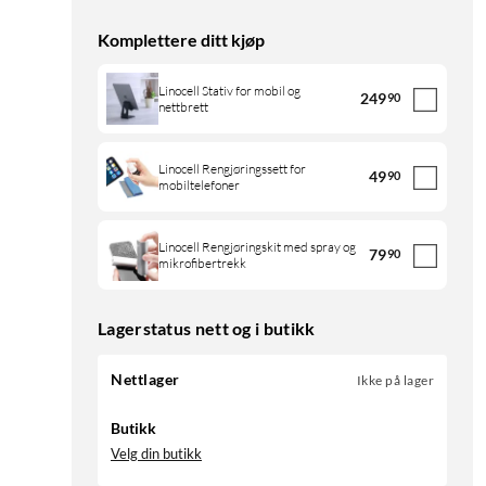
Komplettere ditt kjøp
Linocell Stativ for mobil og
249
90
nettbrett
Linocell Rengjøringssett for
49
90
mobiltelefoner
Linocell Rengjøringskit med spray og
79
90
mikrofibertrekk
Lagerstatus nett og i butikk
Nettlager
Ikke på lager
Butikk
Velg din butikk