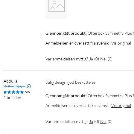
Gjennomgått produkt:
Otterbox Symmetry Plus f
Anmeldelsen er oversatt fra svensk
Vis original
Var anmeldelsen nyttig?
Ja
(
0
)
Nei
(
0
)
Abdulla
Stilig design god beskyttelse 
Verifisert kjøper
5/5
Gjennomgått produkt:
Otterbox Symmetry Plus f
1 år siden
Anmeldelsen er oversatt fra svensk
Vis original
Var anmeldelsen nyttig?
Ja
(
0
)
Nei
(
0
)