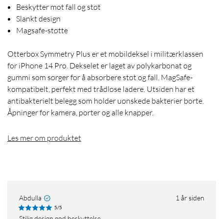
Beskytter mot fall og støt
Slankt design
Magsafe-støtte
Otterbox Symmetry Plus er et mobildeksel i militærklassen
for iPhone 14 Pro. Dekselet er laget av polykarbonat og
gummi som sørger for å absorbere støt og fall. MagSafe-
kompatibelt, perfekt med trådløse ladere. Utsiden har et
antibakterielt belegg som holder uønskede bakterier borte.
Åpninger for kamera, porter og alle knapper.
Les mer om produktet
Abdulla
1 år siden
5/5
Stilig design god beskyttelse