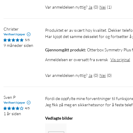
Var anmeldelsen nyttig?
Ja
(
0
)
Nei
(
1
)
Christer
Produktet er av svært høy kvalitet. Dekker telefonen rundt, selv i kantene, så hvis du mister telefonen, blir den ikke skadet. 
Verifisert kjøper
Har kjøpt det samme dekselet før og fortsetter å 
5/5
9 måneder siden
Gjennomgått produkt:
Otterbox Symmetry Plus 
Anmeldelsen er oversatt fra svensk
Vis original
Var anmeldelsen nyttig?
Ja
(
0
)
Nei
(
0
)
Sven P
Fordi de oppfylte mine forventninger til funksjonell beskyttelse.

Verifisert kjøper
Jeg fikk på meg en sikkerhetssnor for å feste tele
4/5
1 år siden
Vedlagte bilder