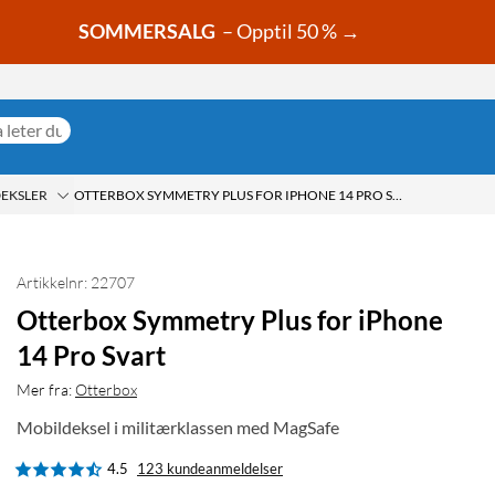
SOMMERSALG
– Opptil 50 % →
DEKSLER
OTTERBOX SYMMETRY PLUS FOR IPHONE 14 PRO SVART
Artikkelnr: 22707
Otterbox Symmetry Plus for iPhone
14 Pro Svart
Mer fra:
Otterbox
Mobildeksel i militærklassen med MagSafe
4.5
123 kundeanmeldelser