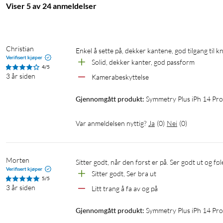
Viser 5 av 24 anmeldelser
Christian
Enkel å sette på, dekker kantene, god tilgang ti
Verifisert kjøper
Solid, dekker kanter, god passform 
4/5
3 år siden
Kamerabeskyttelse
Gjennomgått produkt:
Symmetry Plus iPh 14 Pro
Var anmeldelsen nyttig?
Ja
(
0
)
Nei
(
0
)
Morten
Verifisert kjøper
Sitter godt, Ser bra ut
5/5
3 år siden
Litt trang å fa av og på
Gjennomgått produkt:
Symmetry Plus iPh 14 Pro