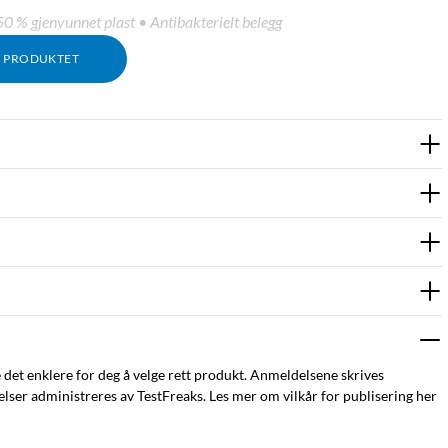
 % gjenvunnet plast • Antibakterielt belegg
M PRODUKTET
e det enklere for deg å velge rett produkt. Anmeldelsene skrives
ser administreres av TestFreaks. Les mer om vilkår for publisering her