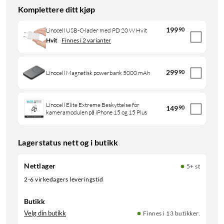
Komplettere ditt kjøp
199
90
Linocell USB-C-lader med PD 20 W Hvit
Hvit
Finnes i 2 varianter
299
90
Linocell Magnetisk powerbank 5000 mAh
Linocell Elite Extreme Beskyttelse for
149
90
kameramodulen på iPhone 15 og 15 Plus
Lagerstatus nett og i butikk
Nettlager
5+ st
2-6 virkedagers leveringstid
Butikk
Velg din butikk
Finnes i 13 butikker.