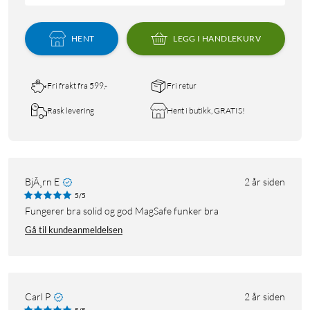
HENT
LEGG I HANDLEKURV
Fri frakt fra 599,-
Fri retur
Rask levering
Hent i butikk, GRATIS!
BjÃ¸rn E
2 år siden
5/5
Fungerer bra solid og god MagSafe funker bra
Gå til kundeanmeldelsen
Carl P
2 år siden
5/5