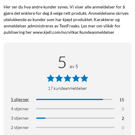
Få så mye som mulig ut av din nye iPhone med Symmetry
Her ser du hva andre kunder synes. Vi viser alle anmeldelser for å
gjøre det enklere for deg å velge rett produkt. Anmeldelsene skrives
MagSafe. Dette iPhone-etuiet viser den flotte designen på
utelukkende av kunder som har kjøpt produktet. Karakterer og
iPhonen din og er utviklet med tanke på sømløs integrering
anmeldelser administreres av TestFreaks. Les mer om vilkår for
med MagSafe-ladere og tilbehør. Du har tilgang til alle
publisering her www.kjell.com/no/vilkar/kundeanmeldelser
knapper, egenskaper og funksjoner, og den robuste
beskyttelsen motstår fallskader, støt og fumlete bevegelser.
Og designen gjør det enkelt å installere. God beskyttelse uten
5
at det går på bekostning av stil og funksjon.
av 5
17
kundeanmeldelser
5 stjerner
15
4 stjerner
0
3 stjerner
2
2 stjerner
0