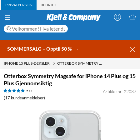
PRIVATPERSON
BEDRIFT
SOMMERSALG – Opptil 50 %
→
IPHONE 15 PLUS-DEKSLER
OTTERBOX SYMMETRY MAGSAFE FOR IPHONE 14 PLUS OG 15 PLUS GJENNOMSIKTIG
Otterbox Symmetry Magsafe for iPhone 14 Plus og 15
Plus Gjennomsiktig
5.0
Artikkelnr: 22087
(17 kundeanmeldelser)