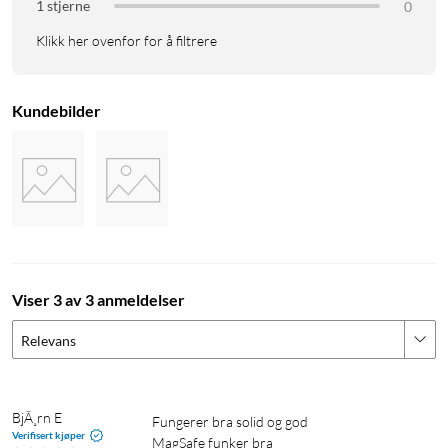
1 stjerne
0
Klikk her ovenfor for å filtrere
Kundebilder
Viser 3 av 3 anmeldelser
Relevans
BjÃ¸rn E
Fungerer bra solid og god 

Verifisert kjøper
MagSafe funker bra 