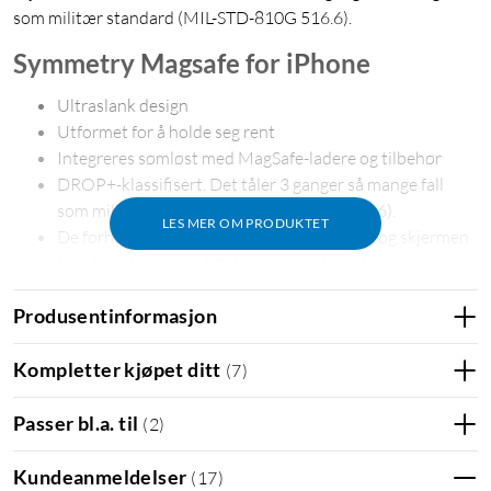
som militær standard (MIL-STD-810G 516.6).
Symmetry Magsafe for iPhone
Ultraslank design
Utformet for å holde seg rent
Integreres sømløst med MagSafe-ladere og tilbehør
DROP+-klassifisert. Det tåler 3 ganger så mange fall
som militær standard (MIL-STD-810G 516.6).
LES MER OM PRODUKTET
De forhøyede kantene beskytter kameraet og skjermen
Laget med mer enn 50 % gjenvunnet plast
5G-kompatible materialer
Produsentinformasjon
Robuste antimikrobielle egenskaper som beskytter
etuiet*
*Hjelper til med å beskytte etuiet mot mange vanlige
Kompletter kjøpet ditt
(
7
)
bakterier. Det beskytter ikke deg eller skjermen. Aktiv
ingrediens: sølvfosfatglass.
Passer bl.a. til
(
2
)
Kundeanmeldelser
(
17
)