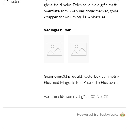
2 år siden
går alltid tilbake. Føles solid, veldig fin matt 
overflate som ikke viser fingermerker, gode 
knapper for volum og lås. Anbefales!
Vedlagte bilder
Gjennomgått produkt:
Otterbox Symmetry 
Plus med Magsafe for iPhone 15 Plus Svart
Var anmeldelsen nyttig?
Ja
(
0
)
Nei
(
1
)
Powered By TestFreaks