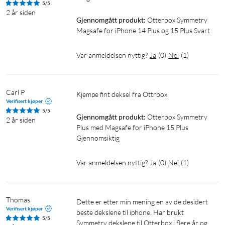
5/5
2 år siden
Gjennomgått produkt:
Otterbox Symmetry 
Magsafe for iPhone 14 Plus og 15 Plus Svart
Var anmeldelsen nyttig?
Ja
(
0
)
Nei
(
1
)
Carl P
kjempe fint deksel fra Ottrbox
Verifisert kjøper
5/5
Gjennomgått produkt:
Otterbox Symmetry 
2 år siden
Plus med Magsafe for iPhone 15 Plus 
Gjennomsiktig
Var anmeldelsen nyttig?
Ja
(
0
)
Nei
(
1
)
Thomas
Dette er etter min mening en av de desidert 
Verifisert kjøper
beste dekslene til iphone. Har brukt 
5/5
Symmetry dekslene til Otterbox i flere år og 