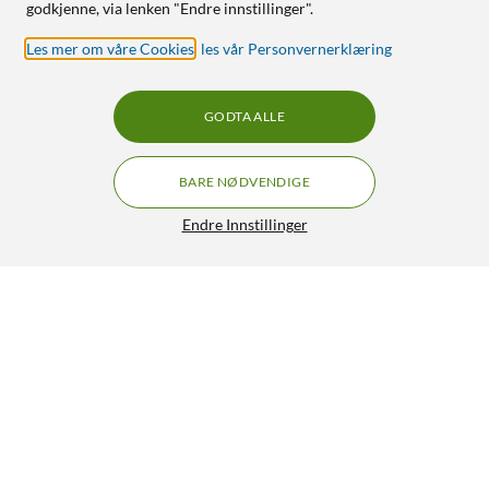
godkjenne, via lenken "Endre innstillinger".
Les mer om våre Cookies
,
les vår Personvernerklæring
GODTA ALLE
BARE NØDVENDIGE
Endre Innstillinger
Otterbox Symmetry Magsafe for iPhone 14 Plus og 15
Plus Gjennomsiktig
419,90
5/5
HENT
LEGG I HANDLEKURV