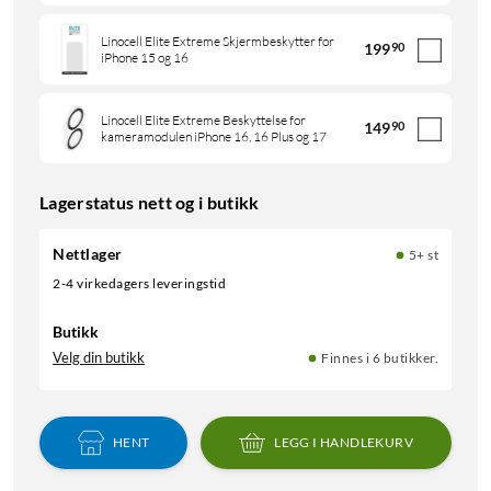
Linocell Elite Extreme Skjermbeskytter for
199
90
iPhone 15 og 16
Linocell Elite Extreme Beskyttelse for
149
90
kameramodulen iPhone 16, 16 Plus og 17
Lagerstatus nett og i butikk
Nettlager
5+ st
2-4 virkedagers leveringstid
Butikk
Velg din butikk
Finnes i 6 butikker.
HENT
LEGG I HANDLEKURV