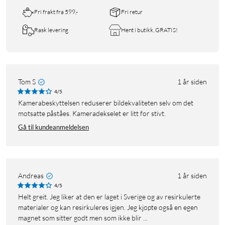
Fri frakt fra 599,-
Fri retur
Rask levering
Hent i butikk, GRATIS!
Tom S
1 år siden
4/5
Kamerabeskyttelsen reduserer bildekvaliteten selv om det
motsatte påståes. Kameradekselet er litt for stivt.
Gå til kundeanmeldelsen
Andreas
1 år siden
4/5
Helt greit. Jeg liker at den er laget i Sverige og av resirkulerte
materialer og kan resirkuleres igjen. Jeg kjøpte også en egen
magnet som sitter godt men som ikke blir ...