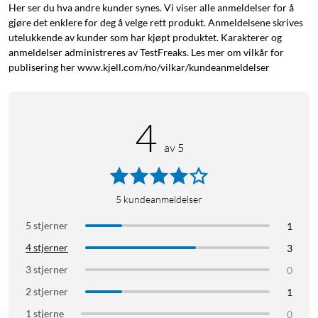
Vekt: 20 g
Her ser du hva andre kunder synes. Vi viser alle anmeldelser for å
Beskyttelsesnivå iPhone 16-serien: 3 m fallbeskyttelse
gjøre det enklere for deg å velge rett produkt. Anmeldelsene skrives
MagSafe-kompatibelt: Ja, med MagSafe ring (selges separat)
utelukkende av kunder som har kjøpt produktet. Karakterer og
anmeldelser administreres av TestFreaks. Les mer om vilkår for
Materiale: Laget av gjenstående produksjonsmateriale,
publisering her www.kjell.com/no/vilkar/kundeanmeldelser
gjenvunnet glass fra skoler og gjenvunnede godteribokser fra
Sverige
Materialkilde og produksjonsland: Sverige
4
Slik lages det: Mobildekselfabrikken
Forpakning: FSC-sertifisert kartong av gjenvunnet kartong
av 5
™
End of life: Kan gjenvinnes, les mer om agood loop
her
.
5
kundeanmeldelser
5 stjerner
1
4 stjerner
3
3 stjerner
0
2 stjerner
1
1 stjerne
0