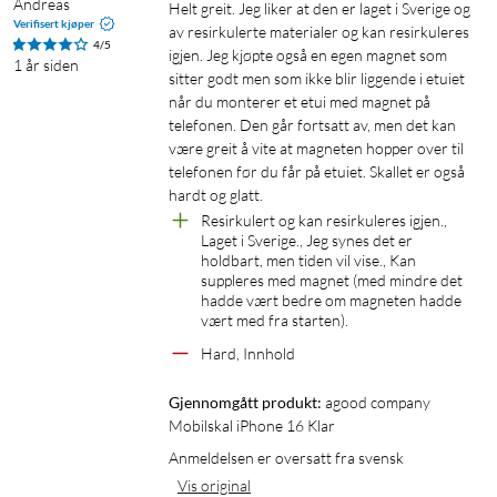
Andreas
Helt greit. Jeg liker at den er laget i Sverige og 
Verifisert kjøper
av resirkulerte materialer og kan resirkuleres 
4/5
igjen. Jeg kjøpte også en egen magnet som 
1 år siden
sitter godt men som ikke blir liggende i etuiet 
når du monterer et etui med magnet på 
telefonen. Den går fortsatt av, men det kan 
være greit å vite at magneten hopper over til 
telefonen før du får på etuiet. Skallet er også 
hardt og glatt.
Resirkulert og kan resirkuleres igjen., 
Laget i Sverige., Jeg synes det er 
holdbart, men tiden vil vise., Kan 
suppleres med magnet (med mindre det 
hadde vært bedre om magneten hadde 
vært med fra starten).
Hard, Innhold
Gjennomgått produkt:
agood company 
Mobilskal iPhone 16 Klar
Anmeldelsen er oversatt fra svensk
Vis original