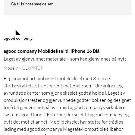
Gå til kundeanmeldelsen
agood company Mobildeksel til iPhone 16 Blå
Laget av gjenvunnet materiale – som kan gjenvinnes på nytt
Modellnr: CLRPRTCT
Et gjenvinnbart biobasert mobildeksel med 3 meters
støtbeskyttelse, transparent materiale som ikke gulner, og
avrundede kanter som gjør dekselet godt å holde i. Laget av
produksjonsrester og gjenvunnede godteribokser, og designet
for å bli gjenvunnet på nytt med agood companys sirkulære
system agood loop™. Returner dekselet til agood company og
bytt det mot et annet. Mobildekselet har støtte for trådløs
lading med agood companys Magsafe-kompatible tilbehør