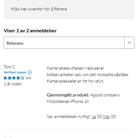
Klikk her ovenfor for å filtrere
Viser 2 av 2 anmeldelser
Relevans
Tom S
Kamerabeskyttelsen reduserer 
Verifisert kjøper
bildekvaliteten selv om det motsatte påståes. 
4/5
Kameradekselet er litt for stivt.
1 år siden
Gjennomgått produkt:
Agood company 
Mobildeksel iPhone 16
Var anmeldelsen nyttig?
Ja
(
0
)
Nei
(
0
)