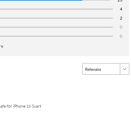
4
2
0
0
re
Relevans
fe för iPhone 16 Svart