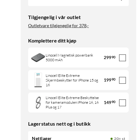
Tilgjengelig i vår outlet
Outletvare tilgjengelig for
378,-
Komplettere ditt kjøp
Linocell Magnetisk powerbank
299
90
5000 mAh
Linocell Elite Extreme
199
90
Skjermbeskytter for iPhone 15 og
16
Linocell Elite Extreme Beskyttelse
149
90
for kameramodulen iPhone 16, 16
Plus og 17
Lagerstatus nett og i butikk
Nettlager
20+ st