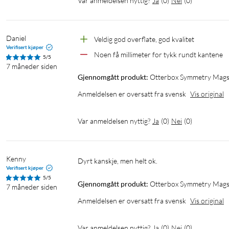
Var anmeldelsen nyttig?
Ja
(
0
)
Nei
(
0
)
Daniel
Veldig god overflate, god kvalitet
Verifisert kjøper
Noen få millimeter for tykk rundt kantene
5/5
7 måneder siden
Gjennomgått produkt:
Otterbox Symmetry Magsa
Anmeldelsen er oversatt fra svensk
Vis original
Var anmeldelsen nyttig?
Ja
(
0
)
Nei
(
0
)
Kenny
Dyrt kanskje, men helt ok.
Verifisert kjøper
5/5
Gjennomgått produkt:
Otterbox Symmetry Magsa
7 måneder siden
Anmeldelsen er oversatt fra svensk
Vis original
Var anmeldelsen nyttig?
Ja
(
0
)
Nei
(
0
)