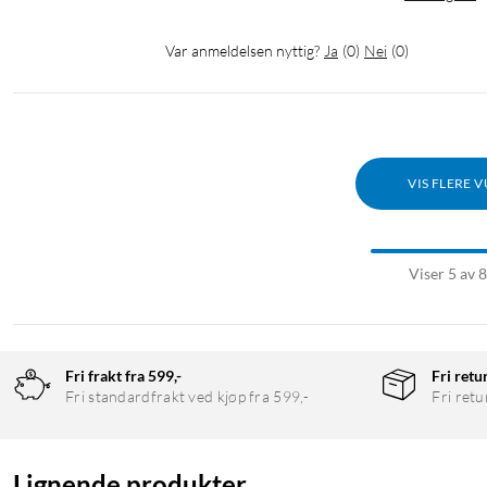
Var anmeldelsen nyttig?
Ja
(
0
)
Nei
(
0
)
VIS FLERE 
Viser 5 av 
Fri frakt fra 599,-
Fri retu
Fri standardfrakt ved kjøp fra 599,-
Fri retu
Lignende produkter