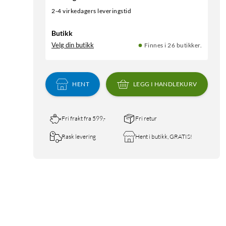
2-4 virkedagers leveringstid
Butikk
Velg din butikk
Finnes i 26 butikker.
HENT
LEGG I HANDLEKURV
Fri frakt fra 599,-
Fri retur
Rask levering
Hent i butikk, GRATIS!