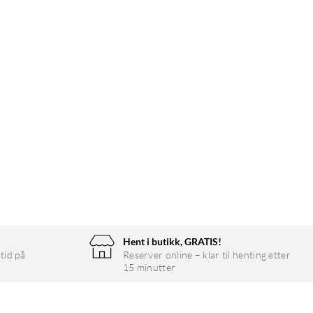
Hent i butikk, GRATIS!
tid på
Reserver online – klar til henting etter
15 minutter