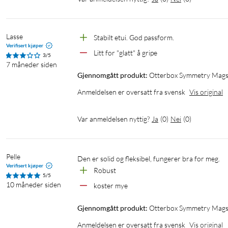
Lasse
Stabilt etui. God passform.
Verifisert kjøper
Litt for "glatt" å gripe
3/5
7 måneder siden
Gjennomgått produkt:
Otterbox Symmetry Magsa
Anmeldelsen er oversatt fra svensk
Vis original
Var anmeldelsen nyttig?
Ja
(
0
)
Nei
(
0
)
Pelle
Den er solid og fleksibel, fungerer bra for meg.
Verifisert kjøper
Robust
5/5
10 måneder siden
koster mye
Gjennomgått produkt:
Otterbox Symmetry Magsa
Anmeldelsen er oversatt fra svensk
Vis original