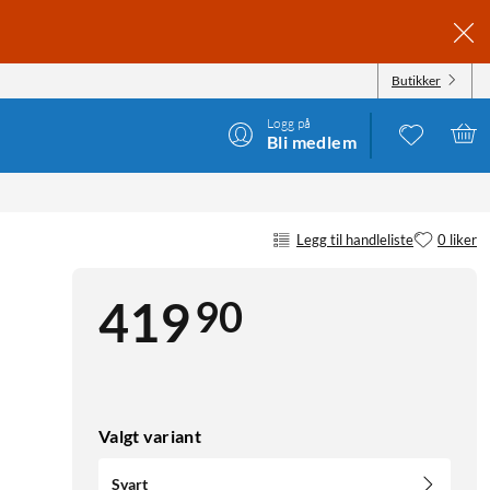
Butikker
Logg på
Bli medlem
Legg til handleliste
0 liker
90
419
Valgt variant
Svart