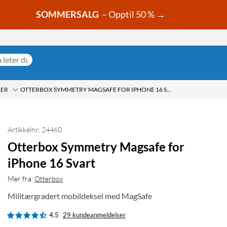
SOMMERSALG
– Opptil 50 % →
LER
OTTERBOX SYMMETRY MAGSAFE FOR IPHONE 16 SVART
Artikkelnr: 24460
Otterbox Symmetry Magsafe for
iPhone 16 Svart
Mer fra:
Otterbox
Militærgradert mobildeksel med MagSafe
4.5
29 kundeanmeldelser