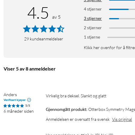
4.5
4 stjerner
av 5
3 stjerner
2 stjerner
1 stjerne
29
kundeanmeldelser
Klikk her ovenfor for å filtre
Viser 5 av 8 anmeldelser
Anders
Virkelig bra deksel. Slankt og glatt
Verifisert kjøper
5/5
Gjennomgått produkt:
Otterbox Symmetry Magsa
6 måneder siden
Anmeldelsen er oversatt fra svensk
Vis original