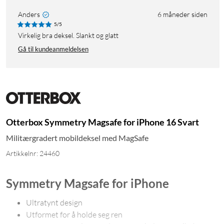
Anders
6 måneder siden
5/5
Virkelig bra deksel. Slankt og glatt
Gå til kundeanmeldelsen
Otterbox Symmetry Magsafe for iPhone 16 Svart
Militærgradert mobildeksel med MagSafe
Artikkelnr: 24460
Symmetry Magsafe for iPhone
Ultratynt design
Utformet for å holde seg ren