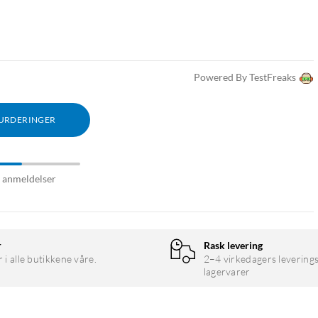
Powered By TestFreaks
VURDERINGER
8 anmeldelser
r
Rask levering
r i alle butikkene våre.
2–4 virkedagers leverings
lagervarer