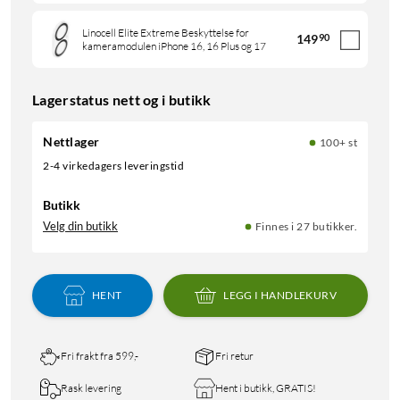
Linocell Elite Extreme Beskyttelse for
149
90
kameramodulen iPhone 16, 16 Plus og 17
Lagerstatus nett og i butikk
Nettlager
100+ st
2-4 virkedagers leveringstid
Butikk
Velg din butikk
Finnes i 27 butikker.
HENT
LEGG I HANDLEKURV
Fri frakt fra 599,-
Fri retur
Rask levering
Hent i butikk, GRATIS!