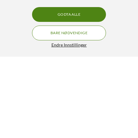
GODTA ALLE
BARE NØDVENDIGE
Endre Innstillinger
Linocell Hard Case Mobildeksel for Iphone 16 Plus
Magsafe Hvit
199,90
5/5
HENT
LEGG I HANDLEKURV