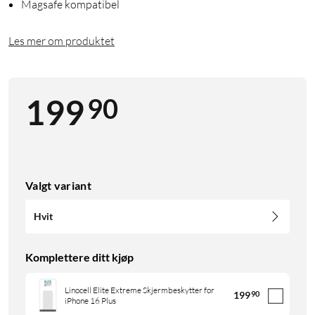
Magsafe kompatibel
Les mer om produktet
90
199
Valgt variant
Hvit
Komplettere ditt kjøp
Linocell Elite Extreme Skjermbeskytter for
199
90
iPhone 16 Plus