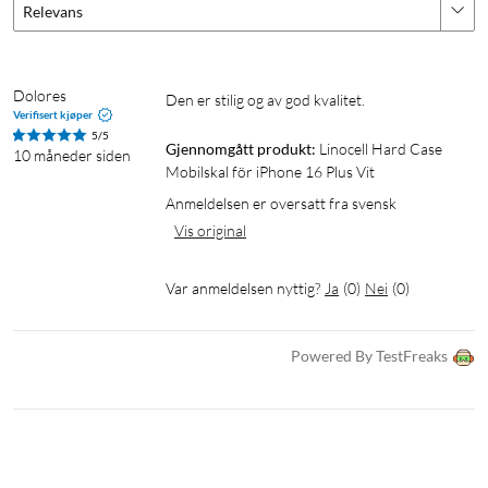
Relevans
Dolores
Den er stilig og av god kvalitet.
Verifisert kjøper
5/5
Gjennomgått produkt:
Linocell Hard Case 
10 måneder siden
Mobilskal för iPhone 16 Plus Vit
Anmeldelsen er oversatt fra svensk
Vis original
Var anmeldelsen nyttig?
Ja
(
0
)
Nei
(
0
)
Powered By TestFreaks