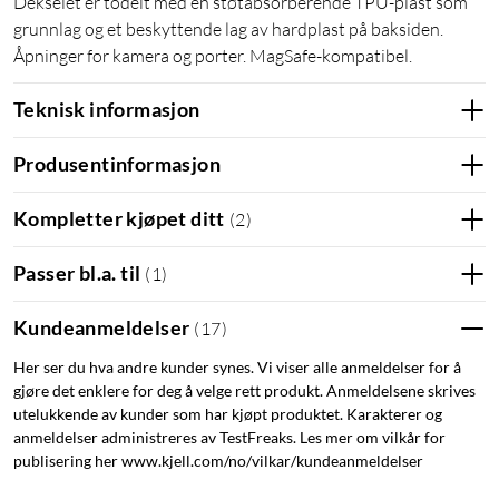
Dekselet er todelt med en støtabsorberende TPU-plast som
grunnlag og et beskyttende lag av hardplast på baksiden.
Åpninger for kamera og porter. MagSafe-kompatibel.
Teknisk informasjon
Produsentinformasjon
Kompletter kjøpet ditt
(
2
)
Passer bl.a. til
(
1
)
Kundeanmeldelser
(
17
)
Her ser du hva andre kunder synes. Vi viser alle anmeldelser for å
gjøre det enklere for deg å velge rett produkt. Anmeldelsene skrives
utelukkende av kunder som har kjøpt produktet. Karakterer og
anmeldelser administreres av TestFreaks. Les mer om vilkår for
publisering her www.kjell.com/no/vilkar/kundeanmeldelser