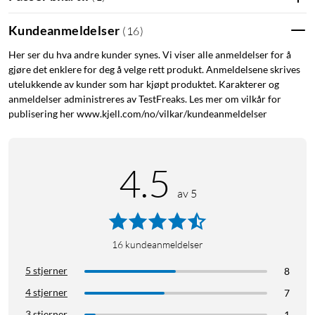
med mikrofiber som bidrar til å beskytte telefonens bakside
mot riper.
Kundeanmeldelser
(
16
)
Her ser du hva andre kunder synes. Vi viser alle anmeldelser for å
Fungerer med MagSafe
gjøre det enklere for deg å velge rett produkt. Anmeldelsene skrives
Den innebygde magnetringen er tilpasset Apples MagSafe-
utelukkende av kunder som har kjøpt produktet. Karakterer og
anmeldelser administreres av TestFreaks. Les mer om vilkår for
system, slik at MagSafe-ladere og magnetisk tilbehør fester
publisering her www.kjell.com/no/vilkar/kundeanmeldelser
seg godt uten at du trenger å ta av dekselet.
Grepvennlig overflate
4.5
Den myke silikonfinishen med lett børstet overflate gir et
av 5
stabilt grep i hånden. Det reduserer risikoen for at mobilen
glir, samtidig som dekselet føles mykt og behagelig å holde i.
Spesifikasjoner
16
kundeanmeldelser
Produkttype: mobildeksel (silikon)
5 stjerner
8
Kompatibilitet: Apple iPhone 17
4 stjerner
7
MagSafe-kompatibelt: ja
3 stjerner
1