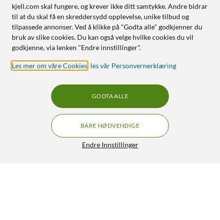
kjell.com skal fungere, og krever ikke ditt samtykke. Andre bidrar
til at du skal få en skreddersydd opplevelse, unike tilbud og
tilpassede annonser. Ved å klikke på "Godta alle" godkjenner du
bruk av slike cookies. Du kan også velge hvilke cookies du vil
godkjenne, via lenken "Endre innstillinger".
Les mer om våre Cookies
,
les vår Personvernerklæring
GODTA ALLE
BARE NØDVENDIGE
Endre Innstillinger
IDEAL OF SWEDEN Silicone MagSafe Case – mobildeksel til
iPhone 17 Perfect Beige
349,-
4.5/5
HENT
LEGG I HANDLEKURV