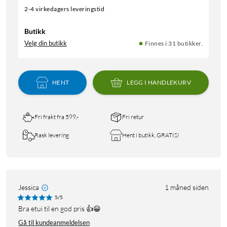
2-4 virkedagers leveringstid
Butikk
Velg din butikk
Finnes i 31 butikker.
HENT
LEGG I HANDLEKURV
Fri frakt fra 599,-
Fri retur
Rask levering
Hent i butikk, GRATIS!
Jessica
1 måned siden
5/5
Bra etui til en god pris 👍😀
Gå til kundeanmeldelsen