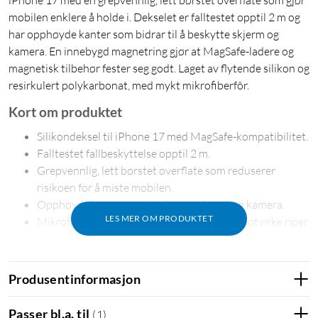
iPhone 17 med en grepvennlig, lett børstet overflate som gjør
mobilen enklere å holde i. Dekselet er falltestet opptil 2 m og
har opphøyde kanter som bidrar til å beskytte skjerm og
kamera. En innebygd magnetring gjør at MagSafe-ladere og
magnetisk tilbehør fester seg godt. Laget av flytende silikon og
resirkulert polykarbonat, med mykt mikrofiberfôr.
Kort om produktet
Silikondeksel til iPhone 17 med MagSafe-kompatibilitet.
Falltestet fallbeskyttelse opptil 2 m.
Grepvennlig, lett børstet overflate som reduserer
risikoen for å miste mobilen.
Opphøyde kanter som beskytter skjerm og kamera.
LES MER OM PRODUKTET
Mikrofiberfôr på innsiden som bidrar til å motvirke riper.
Beskytter mot støt og riper
Dekselet er falltestet og tåler fall opptil 2 m. Opphøyde kanter
Produsentinformasjon
rundt skjerm og kamera gir ekstra beskyttelse når telefonen
legges ned, eller hvis den skulle falle ned. Innsiden er kledd
Passer bl.a. til
(
1
)