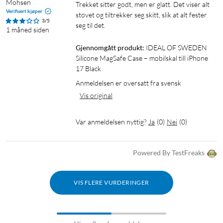
Mohsen
Trekket sitter godt, men er glatt. Det viser alt 
Verifisert kjøper
støvet og tiltrekker seg skitt, slik at alt fester 
3/5
seg til det.
1 måned siden
Gjennomgått produkt:
IDEAL OF SWEDEN 
Silicone MagSafe Case – mobilskal till iPhone 
17 Black
Anmeldelsen er oversatt fra svensk
Vis original
Var anmeldelsen nyttig?
Ja
(
0
)
Nei
(
0
)
Powered By TestFreaks
VIS FLERE VURDERINGER