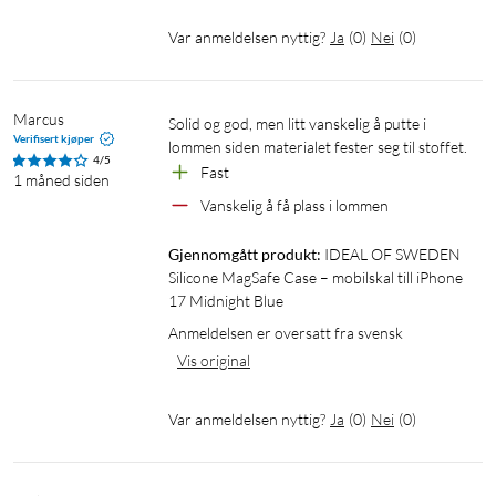
Var anmeldelsen nyttig?
Ja
(
0
)
Nei
(
0
)
Marcus
Solid og god, men litt vanskelig å putte i 
Verifisert kjøper
lommen siden materialet fester seg til stoffet.
4/5
Fast
1 måned siden
Vanskelig å få plass i lommen
Gjennomgått produkt:
IDEAL OF SWEDEN 
Silicone MagSafe Case – mobilskal till iPhone 
17 Midnight Blue
Anmeldelsen er oversatt fra svensk
Vis original
Var anmeldelsen nyttig?
Ja
(
0
)
Nei
(
0
)