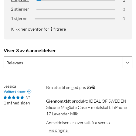
Fallbeskyttelse: opptil 2 m
2 stjerner
Materiale: flytende silikon, resirkulert polykarbonat
0
Fôr: mikrofiber
1 stjerne
0
Klikk her ovenfor for å filtrere
I pakken
1 × Silicone Case MagSafe
Viser 3 av 6 anmeldelser
Relevans
Jessica
Bra etui til en god pris 👍😀
Verifisert kjøper
5/5
Gjennomgått produkt:
IDEAL OF SWEDEN 
1 måned siden
Silicone MagSafe Case – mobilskal till iPhone 
17 Lavender Milk
Anmeldelsen er oversatt fra svensk
Vis original