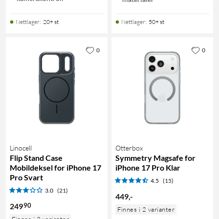
Nettlager
:
20+ st
Nettlager
:
50+ st
0
0
Linocell
Otterbox
Flip Stand Case
Symmetry Magsafe for
Mobildeksel for iPhone 17
iPhone 17 Pro Klar
Pro Svart
4.5
(15)
3.0
(21)
449
,
-
90
249
Finnes i 2 varianter
Finnes i 2 varianter