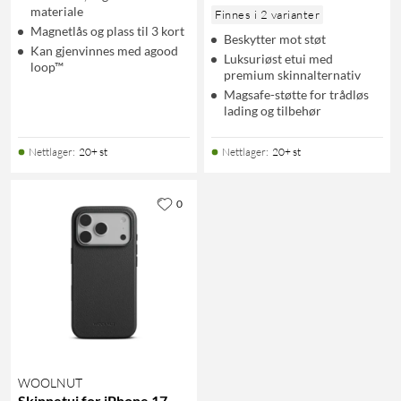
materiale
Finnes i 2 varianter
Magnetlås og plass til 3 kort
Beskytter mot støt
Kan gjenvinnes med agood
Luksuriøst etui med
loop™
premium skinnalternativ
Magsafe-støtte for trådløs
lading og tilbehør
Nettlager
:
20+ st
Nettlager
:
20+ st
0
WOOLNUT
Skinnetui for iPhone 17