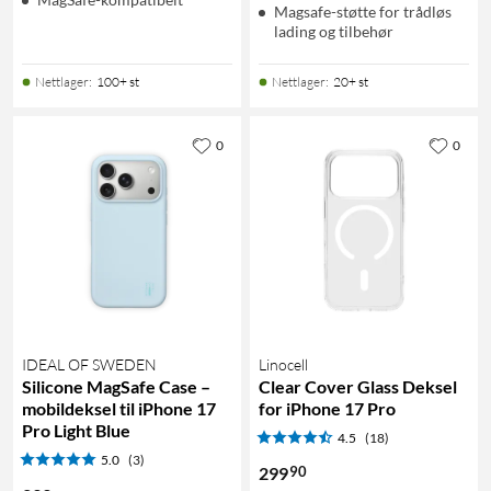
Magsafe-støtte for trådløs
lading og tilbehør
Nettlager
:
100+ st
Nettlager
:
20+ st
0
0
IDEAL OF SWEDEN
Linocell
Silicone MagSafe Case –
Clear Cover Glass Deksel
mobildeksel til iPhone 17
for iPhone 17 Pro
Pro Light Blue
4.5
(18)
5.0
(3)
90
299