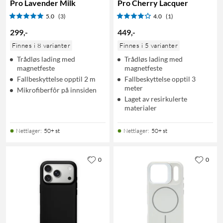
Pro Lavender Milk
Pro Cherry Lacquer
5.0
(3)
4.0
(1)
299
,
-
449
,
-
Finnes i 8 varianter
Finnes i 5 varianter
Trådløs lading med
Trådløs lading med
magnetfeste
magnetfeste
Fallbeskyttelse opptil 2 m
Fallbeskyttelse opptil 3
meter
Mikrofiberfôr på innsiden
Laget av resirkulerte
materialer
Nettlager
:
50+ st
Nettlager
:
50+ st
0
0