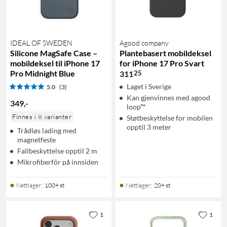
IDEAL OF SWEDEN
Agood company
Silicone MagSafe Case –
Plantebasert mobildeksel
mobildeksel til iPhone 17
for iPhone 17 Pro Svart
Pro Midnight Blue
25
311
Laget i Sverige
5.0
(3)
Kan gjenvinnes med agood
349
,
-
loop™
Finnes i 8 varianter
Støtbeskyttelse for mobilen
opptil 3 meter
Trådløs lading med
magnetfeste
Fallbeskyttelse opptil 2 m
Mikrofiberfôr på innsiden
Nettlager
:
100+ st
Nettlager
:
20+ st
1
1