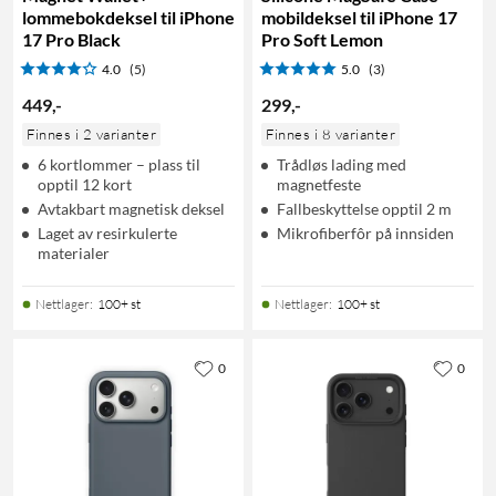
lommebokdeksel til iPhone
mobildeksel til iPhone 17
17 Pro Black
Pro Soft Lemon
4.0
(5)
5.0
(3)
449
,
-
299
,
-
Finnes i 2 varianter
Finnes i 8 varianter
6 kortlommer – plass til
Trådløs lading med
opptil 12 kort
magnetfeste
Avtakbart magnetisk deksel
Fallbeskyttelse opptil 2 m
Laget av resirkulerte
Mikrofiberfôr på innsiden
materialer
Nettlager
:
100+ st
Nettlager
:
100+ st
0
0