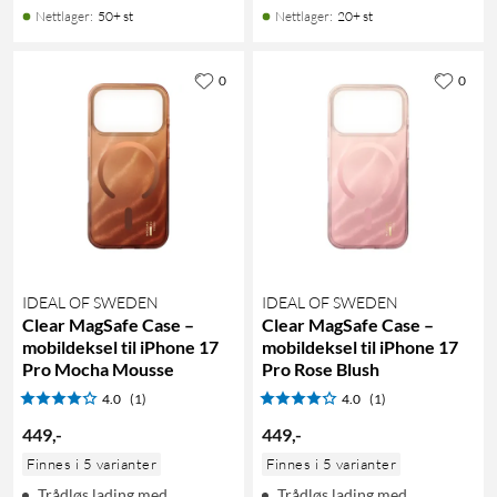
Nettlager
:
50+ st
Nettlager
:
20+ st
0
0
IDEAL OF SWEDEN
IDEAL OF SWEDEN
Clear MagSafe Case –
Clear MagSafe Case –
mobildeksel til iPhone 17
mobildeksel til iPhone 17
Pro Mocha Mousse
Pro Rose Blush
4.0
(1)
4.0
(1)
449
,
-
449
,
-
Finnes i 5 varianter
Finnes i 5 varianter
Trådløs lading med
Trådløs lading med