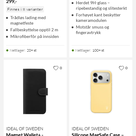
299
,
-
Herdet 9H-glass –
ripebestandig og slitesterkt
Finnes i 8 varianter
Forhøyet kant beskytter
Trådløs lading med
kameramodulen
magnetfeste
Motstår smuss og
Fallbeskyttelse opptil 2 m
fingeravtrykk
Mikrofiberfôr på innsiden
Nettlager
:
20+ st
Nettlager
:
100+ st
0
0
IDEAL OF SWEDEN
IDEAL OF SWEDEN
Magnet Wallet+ -
Silicone MagSafe Case –