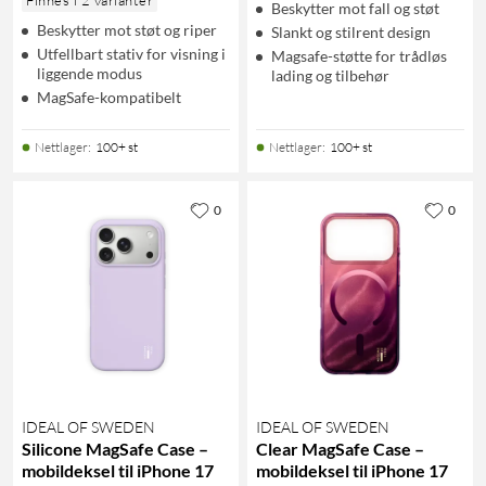
Beskytter mot fall og støt
Beskytter mot støt og riper
Slankt og stilrent design
Utfellbart stativ for visning i
Magsafe-støtte for trådløs
liggende modus
lading og tilbehør
MagSafe-kompatibelt
Nettlager
:
100+ st
Nettlager
:
100+ st
0
0
IDEAL OF SWEDEN
IDEAL OF SWEDEN
Silicone MagSafe Case –
Clear MagSafe Case –
mobildeksel til iPhone 17
mobildeksel til iPhone 17