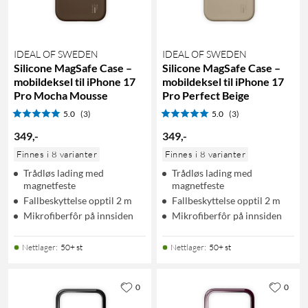
IDEAL OF SWEDEN
IDEAL OF SWEDEN
Silicone MagSafe Case –
Silicone MagSafe Case –
mobildeksel til iPhone 17
mobildeksel til iPhone 17
Pro Mocha Mousse
Pro Perfect Beige
5.0
(3)
5.0
(3)
349
,
-
349
,
-
Finnes i 8 varianter
Finnes i 8 varianter
Trådløs lading med
Trådløs lading med
magnetfeste
magnetfeste
Fallbeskyttelse opptil 2 m
Fallbeskyttelse opptil 2 m
Mikrofiberfôr på innsiden
Mikrofiberfôr på innsiden
Nettlager
:
50+ st
Nettlager
:
50+ st
0
0