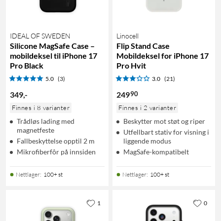
IDEAL OF SWEDEN
Linocell
Silicone MagSafe Case –
Flip Stand Case
mobildeksel til iPhone 17
Mobildeksel for iPhone 17
Pro Black
Pro Hvit
5.0
(3)
3.0
(21)
90
349
,
-
249
Finnes i 8 varianter
Finnes i 2 varianter
Trådløs lading med
Beskytter mot støt og riper
magnetfeste
Utfellbart stativ for visning i
Fallbeskyttelse opptil 2 m
liggende modus
Mikrofiberfôr på innsiden
MagSafe-kompatibelt
Nettlager
:
100+ st
Nettlager
:
100+ st
1
0