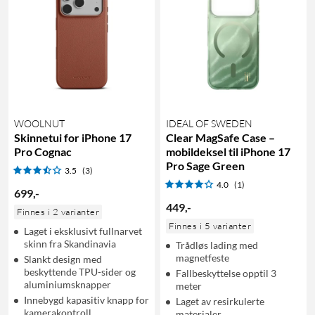
WOOLNUT
IDEAL OF SWEDEN
Skinnetui for iPhone 17
Clear MagSafe Case –
Pro Cognac
mobildeksel til iPhone 17
Pro Sage Green
3.5
(3)
4.0
(1)
699
,
-
449
,
-
Finnes i 2 varianter
Finnes i 5 varianter
Laget i eksklusivt fullnarvet
skinn fra Skandinavia
Trådløs lading med
magnetfeste
Slankt design med
beskyttende TPU-sider og
Fallbeskyttelse opptil 3
aluminiumsknapper
meter
Innebygd kapasitiv knapp for
Laget av resirkulerte
kamerakontroll
materialer