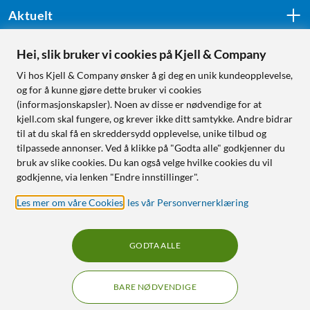
Aktuelt
Hei, slik bruker vi cookies på Kjell & Company
Følg oss
Vi hos Kjell & Company ønsker å gi deg en unik kundeopplevelse,
og for å kunne gjøre dette bruker vi cookies
(informasjonskapsler). Noen av disse er nødvendige for at
kjell.com skal fungere, og krever ikke ditt samtykke. Andre bidrar
Handle fra:
til at du skal få en skreddersydd opplevelse, unike tilbud og
tilpassede annonser. Ved å klikke på "Godta alle" godkjenner du
Sverige
bruk av slike cookies. Du kan også velge hvilke cookies du vil
Norge
godkjenne, via lenken "Endre innstillinger".
Les mer om våre Cookies
,
les vår Personvernerklæring
GODTA ALLE
BARE NØDVENDIGE
RÅD OG TILBEHØR TIL
HJEMMEELEKTRONIKK
Filtre