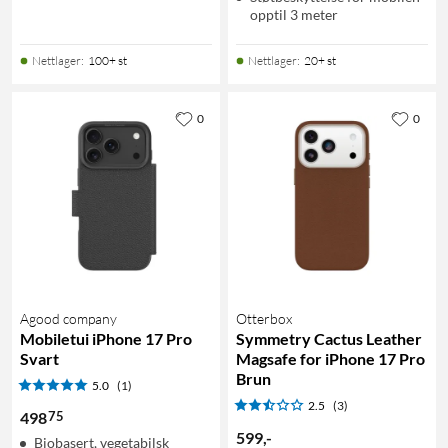
opptil 3 meter
Nettlager
:
100+ st
Nettlager
:
20+ st
0
0
Agood company
Otterbox
Mobiletui iPhone 17 Pro
Symmetry Cactus Leather
Svart
Magsafe for iPhone 17 Pro
Brun
5.0
(1)
2.5
(3)
75
498
599
,
-
Biobasert, vegetabilsk