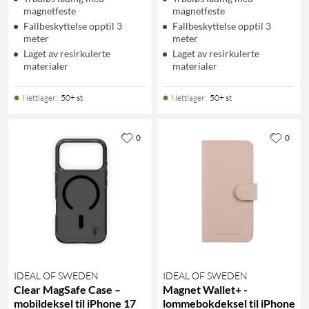
magnetfeste
magnetfeste
Fallbeskyttelse opptil 3
Fallbeskyttelse opptil 3
meter
meter
Laget av resirkulerte
Laget av resirkulerte
materialer
materialer
Nettlager
:
50+ st
Nettlager
:
50+ st
0
0
IDEAL OF SWEDEN
IDEAL OF SWEDEN
Clear MagSafe Case –
Magnet Wallet+ -
mobildeksel til iPhone 17
lommebokdeksel til iPhone