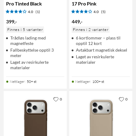
Pro Tinted Black
17 Pro Pink
4.0
(1)
4.0
(5)
399
,
-
449
,
-
Finnes i 5 varianter
Finnes i 2 varianter
Trådløs lading med
6 kortlommer – plass til
magnetfeste
opptil 12 kort
Fallbeskyttelse opptil 3
Avtakbart magnetisk deksel
meter
Laget av resirkulerte
Laget av resirkulerte
materialer
materialer
Nettlager
:
50+ st
Nettlager
:
100+ st
0
0