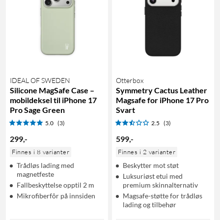
IDEAL OF SWEDEN
Otterbox
Silicone MagSafe Case –
Symmetry Cactus Leather
mobildeksel til iPhone 17
Magsafe for iPhone 17 Pro
Pro Sage Green
Svart
5.0
(3)
2.5
(3)
299
,
-
599
,
-
Finnes i 8 varianter
Finnes i 2 varianter
Trådløs lading med
Beskytter mot støt
magnetfeste
Luksuriøst etui med
Fallbeskyttelse opptil 2 m
premium skinnalternativ
Mikrofiberfôr på innsiden
Magsafe-støtte for trådløs
lading og tilbehør