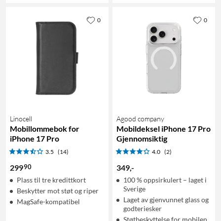
0
0
Linocell
Agood company
Mobillommebok for
Mobildeksel iPhone 17 Pro
iPhone 17 Pro
Gjennomsiktig
3.5
(14)
4.0
(2)
90
299
349
,
-
Plass til tre kredittkort
100 % oppsirkulert – laget i
Sverige
Beskytter mot støt og riper
Laget av gjenvunnet glass og
MagSafe-kompatibel
godteriesker
Støtbeskyttelse for mobilen