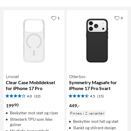
1
0
Linocell
Otterbox
Clear Case Mobildeksel
Symmetry Magsafe for
for iPhone 17 Pro
iPhone 17 Pro Svart
4.0
(22)
4.5
(15)
90
199
449
,
-
Beskytter mot støt og riper
Finnes i 2 varianter
Slitesterk TPU som ikke
Beskytter mot fall og støt
gulner
Slankt og stilrent design
MagSafe-kompatibelt