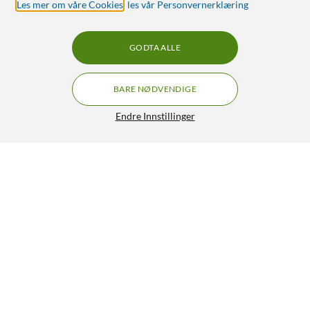
Les mer om våre Cookies
,
les vår Personvernerklæring
GODTA ALLE
BARE NØDVENDIGE
Endre Innstillinger
Linocell Flip Stand Case Mobildeksel for iPhone Air Hvit
249,90
4/5
HENT
LEGG I HANDLEKURV