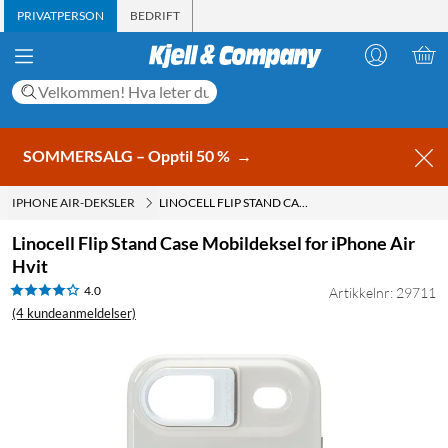
PRIVATPERSON
BEDRIFT
SOMMERSALG – Opptil 50 %
→
IPHONE AIR-DEKSLER
LINOCELL FLIP STAND CASE MOBILDEKSEL FOR IPHONE AIR HVIT
Linocell Flip Stand Case Mobildeksel for iPhone Air
Hvit
4.0
Artikkelnr: 29711
(4 kundeanmeldelser)