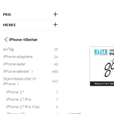
PRIS
MERKE
iPhone-tilbehør
AirTag
25
iPhone-adaptere
14
iPhone-lader
48
iPhone-de
ksler
450
Skjermbeskytter til
142
i
Phone
iPhone 17
7
iPhone 17 Pro
7
iPhone 17 Pro Max
6
iPhone 17e
Linocell