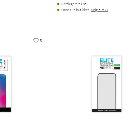
Nettlager
:
5+ st
Finnes i 5 butikker.
Velg butikk
0