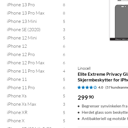
iPhone 13 Pro
8
iPhone 13 Pro Max
8
iPhone 13 Mini
5
iPhone SE (2020)
3
iPhone 12 Mini
5
iPhone 12
6
iPhone 12 Pro
6
iPhone 12 Pro Max
6
Linocell
iPhone 11 Pro Max
4
Elite Extreme Privacy Gl
iPhone 11
5
Skjermbeskytter for iP
iPhone 11 Pro
6
4.0
(57 kundeanme
iPhone Xs
5
299
90
iPhone Xs Max
3
Begrenser synvinkelen fra
iPhone XR
Herdet glass som beskytt
5
Antibakteriell og motstår 
iPhone X
5