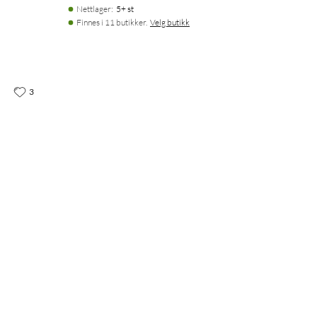
Nettlager
:
5+ st
Finnes i 11 butikker.
Velg butikk
3