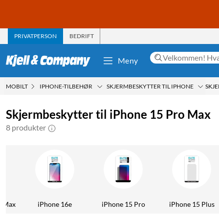
PRIVATPERSON
BEDRIFT
Meny
MOBILT
IPHONE-TILBEHØR
SKJERMBESKYTTER TIL IPHONE
SKJE
Skjermbeskytter til iPhone 15 Pro Max
8 produkter
o Max
iPhone 16e
iPhone 15 Pro
iPhone 15 Plus