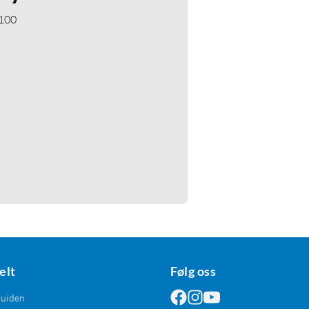
 100
elt
Følg oss
guiden