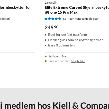
Linocell
jermbeskytter for
Elite Extreme Curved Skjermbeskytt
iPhone 15 Pro Max
ldelser)
4.5
(154 kundeanmeldelser)
249
90
Buet for perfekt passform
Herdet glass som beskytter skjermen
Bare 0,53 mm tynn
Nettlager
:
5+ st
Finnes i 5 butikker.
Velg butikk
li medlem hos Kjell & Compa