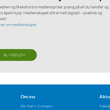
medlem og få ekstra bra medlemspriser, poeng på alt du handler og
rs åpent kjøp. Medlemskapet ditt er helt digitalt – praktisk og
løst!
mer om medlemskapet
BLI MEDLEM
Om oss
Aktu
Om Kjell & Company
Kabel