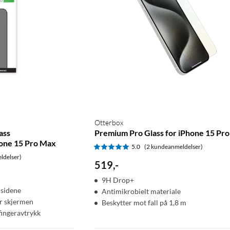
Otterbox
ass
Premium Pro Glass for iPhone 15 Pr
hone 15 Pro Max
5.0
(2 kundeanmeldelser)
ldelser)
519
,
-
9H Drop+
 sidene
Antimikrobielt materiale
er skjermen
Beskytter mot fall på 1,8 m
fingeravtrykk