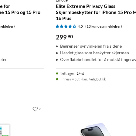
e for
Elite Extreme Privacy Glass
e 15 Pro og 15 Pro
Skjermbeskytter for iPhone 15 Pro 
16 Plus
eldelser)
4.5
(13 kundeanmeldelser)
299
90
Begrenser synvinkelen fra sidene
Herdet glass som beskytter skjermen
teten
Overflatebehandlet for å motstå fingera
Nettlager
:
1+ st
Finnes i 4 butikker.
Velg butikk
3