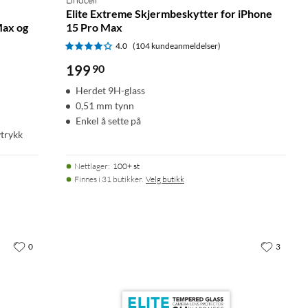
Elite Extreme Skjermbeskytter for iPhone
Max og
15 Pro Max
4.0
(104 kundeanmeldelser)
199
90
Herdet 9H-glass
0,51 mm tynn
Enkel å sette på
vtrykk
Nettlager
:
100+ st
Finnes i 31 butikker.
Velg butikk
0
3