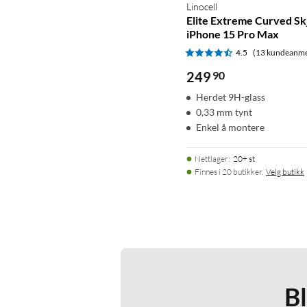
Linocell
Elite Extreme Curved Sk
iPhone 15 Pro Max
4.5
(13 kundeanme
249
90
Herdet 9H-glass
0,33 mm tynt
Enkel å montere
Nettlager
:
20+ st
Finnes i 20 butikker.
Velg butikk
B