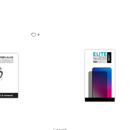
9
Linocell