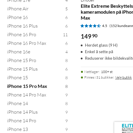
4
Elite Extreme Beskyttels
iPhone Air
5
kameramodulen på iPhon
iPhone 16
6
Max
iPhone 16 Plus
6
4.5
(152 kundeanm
iPhone 16 Pro
11
149
90
iPhone 16 Pro Max
6
Herdet glass (9 H)
iPhone 16e
Enkel å sette på
4
Reduserer ikke bildekvali
iPhone 15 Pro
8
iPhone 15 Plus
6
Nettlager
:
100+ st
iPhone 15
8
Finnes i 31 butikker.
Velg butikk
iPhone 15 Pro Max
8
iPhone 14 Pro Max
9
iPhone 14
8
iPhone 14 Plus
9
iPhone 14 Pro
9
iPhone 13
9