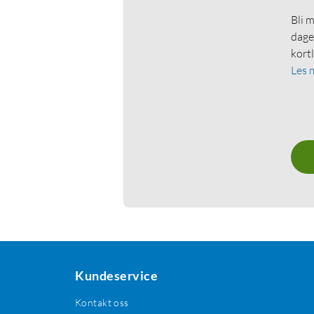
Bli 
dage
kort
Les 
Kundeservice
Kontakt oss