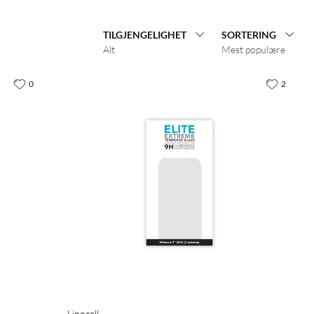
TILGJENGELIGHET
SORTERING
Alt
Mest populære
0
2
Linocell