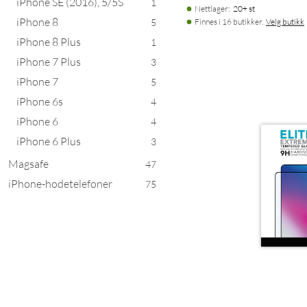
iPhone SE (2016), 5/5S
1
Nettlager
:
20+ st
iPhone 8
5
Finnes i 16 butikker.
Velg butikk
iPhone 8 Plus
1
iPhone 7 Plus
3
iPhone 7
5
iPhone 6s
4
iPhone 6
4
iPhone 6 Plus
3
Magsafe
47
iPhone-hodetelefoner
75