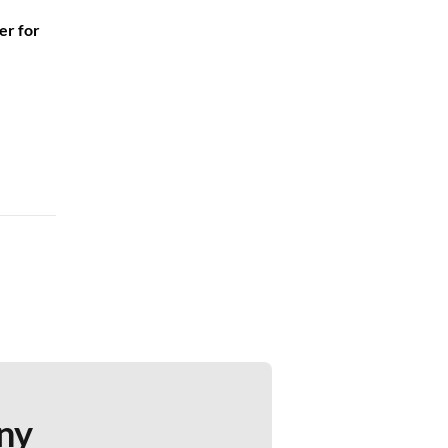
er for
ny