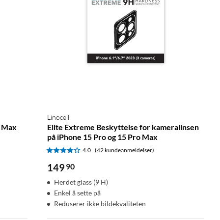
Linocell
o Max
Elite Extreme Beskyttelse for kameralinsen
på iPhone 15 Pro og 15 Pro Max
4.0
(42 kundeanmeldelser)
149
90
Herdet glass (9 H)
Enkel å sette på
Reduserer ikke bildekvaliteten