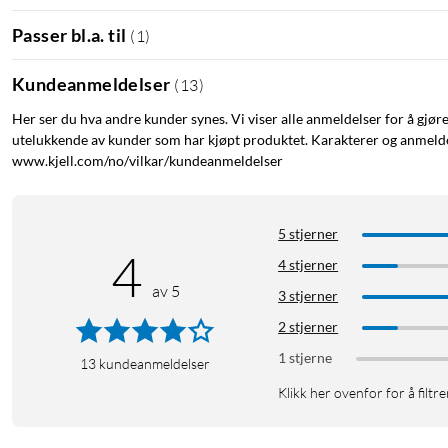
Passer bl.a. til
(
1
)
Kundeanmeldelser
(
13
)
Her ser du hva andre kunder synes. Vi viser alle anmeldelser for å gjør
utelukkende av kunder som har kjøpt produktet. Karakterer og anmeldel
www.kjell.com/no/vilkar/kundeanmeldelser
5 stjerner
4
4 stjerner
av 5
3 stjerner
2 stjerner
1 stjerne
13
kundeanmeldelser
Klikk her ovenfor for å filtre