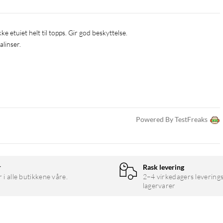
ikke etuiet helt til topps. Gir god beskyttelse.
linser.
Powered By TestFreaks
r
Rask levering
r i alle butikkene våre.
2–4 virkedagers leverings
lagervarer