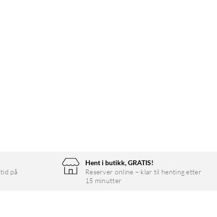
Hent i butikk, GRATIS!
tid på
Reserver online – klar til henting etter
15 minutter