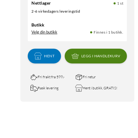
Nettlager
1 st
2-6 virkedagers leveringstid
Butikk
Velg din butikk
Finnes i 1 butikk.
HENT
LEGG I HANDLEKURV
Fri frakt fra 599,-
Fri retur
Rask levering
Hent i butikk, GRATIS!