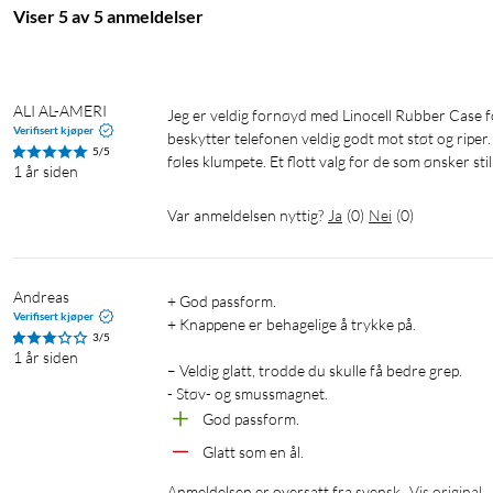
Viser 5 av 5 anmeldelser
ALI AL-AMERI
Jeg er veldig fornøyd med Linocell Rubber Case for Galaxy S24 Ultra i svart. Dekselet har en solid og slitesterk design som 
Verifisert kjøper
beskytter telefonen veldig godt mot støt og riper. 
5/5
føles klumpete. Et flott valg for de som ønsker sti
1 år siden
Var anmeldelsen nyttig?
Ja
(
0
)
Nei
(
0
)
Andreas
+ God passform.

Verifisert kjøper
+ Knappene er behagelige å trykke på.

3/5
1 år siden
– Veldig glatt, trodde du skulle få bedre grep.

- Støv- og smussmagnet.
God passform.
Glatt som en ål.
Anmeldelsen er oversatt fra svensk
Vis original