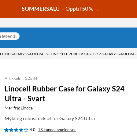
SOMMERSALG
– Opptil 50 % →
L TIL GALAXY S24 ULTRA
Artikkelnr: 22584
Linocell Rubber Case for Galaxy S24
Ultra - Svart
Mer fra:
Linocell
Mykt og robust deksel for Galaxy S24 Ultra
4.0
13 kundeanmeldelser