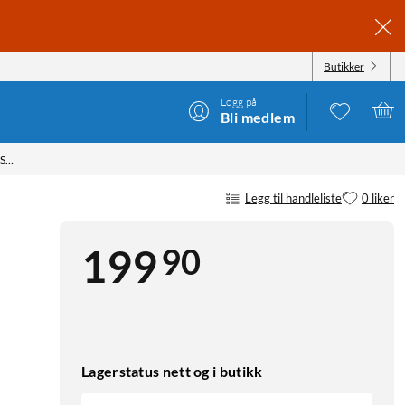
Butikker
Logg på
Bli medlem
LINOCELL RUBBER CASE FOR GALAXY S24 ULTRA - SVART
Legg til handleliste
0 liker
90
199
Lagerstatus nett og i butikk