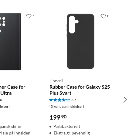
1
0
Linocell
her Case for
Rubber Case for Galaxy S25
 Ultra
Plus Svart
.0
3.5
elser)
(3 kundeanmeldelser)
199
90
egansk skinn
Antibakterielt
iale på innsiden
Ekstra gripevennlig