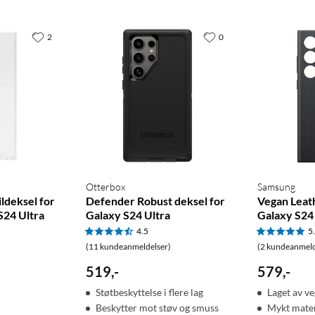
2
0
Otterbox
Samsung
ldeksel for
Defender Robust deksel for
Vegan Leat
S24 Ultra
Galaxy S24 Ultra
Galaxy S24
4.5
5
(11 kundeanmeldelser)
(2 kundeanmeld
519
,
-
579
,
-
Støtbeskyttelse i flere lag
Laget av v
Beskytter mot støv og smuss
Mykt mater