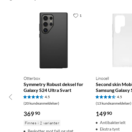
1
Otterbox
Linocell
Symmetry Robust deksel for
Second skin Mobi
Galaxy S24 Ultra Svart
Samsung Galaxy 
4.5
4.5
(20 kundeanmeldelser)
(13 kundeanmeldelser)
369
90
149
90
Antibakterielt
Finnes i 2 varianter
Ekstra tynt
Beskytter mot fall og støt