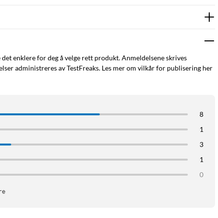
e det enklere for deg å velge rett produkt. Anmeldelsene skrives
ser administreres av TestFreaks. Les mer om vilkår for publisering her
8
1
3
1
0
re