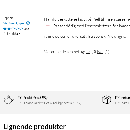
Björn
Har du beskyttelse kjøpt på Kjell til linsen passer 
Verifisert kjøper
Passer dårlig med linsebeskyttere for kamera
2/5
1 år siden
Anmeldelsen er oversatt fra svensk
Vis original
Var anmeldelsen nyttig?
Ja
(
0
)
Nei
(
1
)
Fri frakt fra 599,-
Fri retu
Fri standardfrakt ved kjøp fra 599,-
Fri retu
Lignende produkter