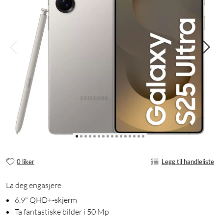
0 liker
Legg til handleliste
La deg engasjere
6,9" QHD+-skjerm
Ta fantastiske bilder i 50 Mp