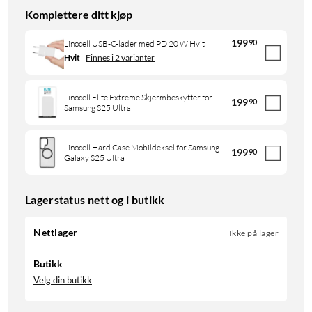
Komplettere ditt kjøp
199
90
Linocell USB-C-lader med PD 20 W Hvit
Hvit
Finnes i 2 varianter
Linocell Elite Extreme Skjermbeskytter for
199
90
Samsung S25 Ultra
Linocell Hard Case Mobildeksel for Samsung
199
90
Galaxy S25 Ultra
Lagerstatus nett og i butikk
Nettlager
Ikke på lager
Butikk
Velg din butikk