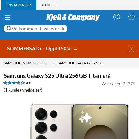
PRIVATPERSON
BEDRIFT
SOMMERSALG – Opptil 50 %
→
SAMSUNG MOBILTELEFONER
SAMSUNG GALAXY S25 ULTRA 256 GB TITAN-GRÅ
Samsung Galaxy S25 Ultra 256 GB Titan-grå
4.0
Artikkelnr: 24779
(1 kundeanmeldelser)