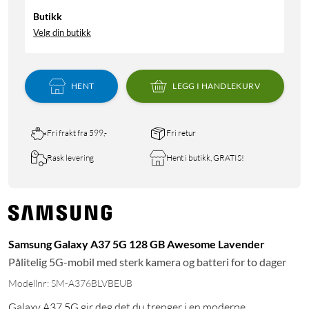
Butikk
Velg din butikk
HENT
LEGG I HANDLEKURV
Fri frakt fra 599,-
Fri retur
Rask levering
Hent i butikk, GRATIS!
Samsung Galaxy A37 5G 128 GB Awesome Lavender
Pålitelig 5G-mobil med sterk kamera og batteri for to dager
Modellnr: SM-A376BLVBEUB
Galaxy A37 5G gir deg det du trenger i en moderne