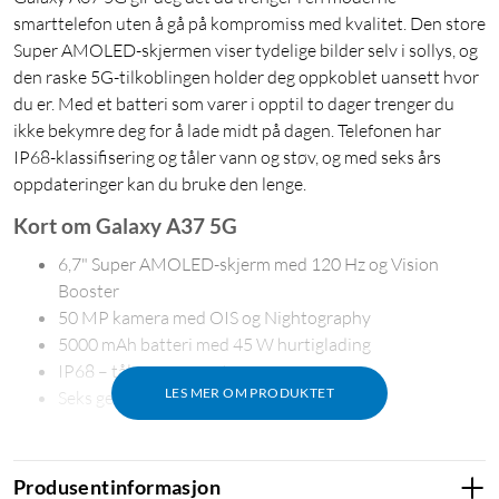
smarttelefon uten å gå på kompromiss med kvalitet. Den store
Super AMOLED-skjermen viser tydelige bilder selv i sollys, og
den raske 5G-tilkoblingen holder deg oppkoblet uansett hvor
du er. Med et batteri som varer i opptil to dager trenger du
ikke bekymre deg for å lade midt på dagen. Telefonen har
IP68-klassifisering og tåler vann og støv, og med seks års
oppdateringer kan du bruke den lenge.
Kort om Galaxy A37 5G
6,7" Super AMOLED-skjerm med 120 Hz og Vision
Booster
50 MP kamera med OIS og Nightography
5000 mAh batteri med 45 W hurtiglading
IP68 – tåler vann og støv
LES MER OM PRODUKTET
Seks generasjoner OS-oppdateringer
Produsentinformasjon
Stor skjerm med skarpt bilde