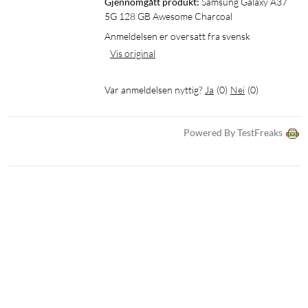
Gjennomgått produkt:
Samsung Galaxy A37 
Lagring: 128 GB
5G 128 GB Awesome Charcoal
Hovedkamera: 50 MP (f/1.8, OIS) + 8 MP ultravidvinkel + 5
Anmeldelsen er oversatt fra svensk
MP makro
Vis original
Selfiekamera: 12 MP (f/2.2)
Batteri: 5000 mAh
Var anmeldelsen nyttig?
Ja
(
0
)
Nei
(
0
)
Hurtiglading: 45 W (USB PD)
Tilkobling: USB-C, wifi 6, Bluetooth 5.3, NFC, 5G
SIM: Nano-SIM + eSIM (dual SIM)
Powered By TestFreaks
Tålighet: IP68
Mål: 162,9×78,2×7,4 mm
Vekt: 196 g
Operativsystem: Android 16 (One UI 8.5)
Energiklasse: A
I pakken
1 × Samsung Galaxy A37 5G
1 × USB-C-kabel
1 × Hurtigstartsguide