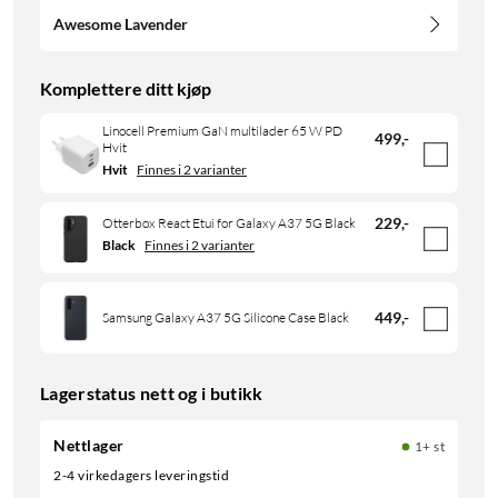
Awesome Lavender
Komplettere ditt kjøp
Linocell Premium GaN multilader 65 W PD
499
,
-
Hvit
Hvit
Finnes i 2 varianter
229
,
-
Otterbox React Etui for Galaxy A37 5G Black
Black
Finnes i 2 varianter
449
,
-
Samsung Galaxy A37 5G Silicone Case Black
Lagerstatus nett og i butikk
Nettlager
1+ st
2-4 virkedagers leveringstid