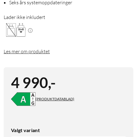
Seks års systemoppdateringer
Lader ikke inkludert
10
-
45
W
Les mer om produktet
4 990
,
-
(PRODUKTDATABLAD)
Valgt variant