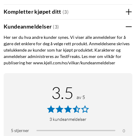
Den 6,7 tommer store skjermen med Super AMOLED-
Kompletter kjøpet ditt
(
3
)
teknologi og 120 Hz oppdateringsfrekvens gir skarpt bilde og
jevn scrolling. Vision Booster gjør at skjermen er tydelig selv i
Kundeanmeldelser
(
3
)
sterkt sollys, og Gorilla Glass Victus+ beskytter mot riper.
Her ser du hva andre kunder synes. Vi viser alle anmeldelser for å
gjøre det enklere for deg å velge rett produkt. Anmeldelsene skrives
Kamera som fanger øyeblikkene
utelukkende av kunder som har kjøpt produktet. Karakterer og
anmeldelser administreres av TestFreaks. Les mer om vilkår for
Hovedkameraet på 50 MP med optisk bildestabilisering tar
publisering her www.kjell.com/no/vilkar/kundeanmeldelser
skarpe bilder selv i svakt lys takket være Nightography.
Ultravidvinkelkameraet på 8 MP fanger mer av motivet, og
makrokameraet fremhever detaljer på nært hold.
3.5
Selfiekameraet på 12 MP har støtte for HDR-video.
av 5
Batteri og lading
Batteriet på 5000 mAh varer i opptil to dager ved normal bruk.
Med 45 W hurtiglading når du 60 % på rundt 30 minutter.
3
kundeanmeldelser
Lader følger ikke med, men en USB-C-kabel er inkludert.
5 stjerner
0