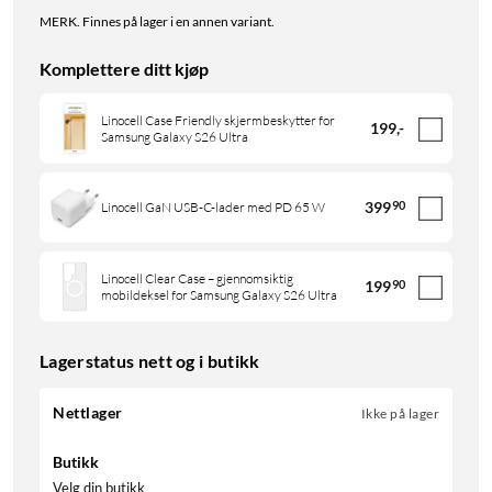
MERK. Finnes på lager i en annen variant.
Komplettere ditt kjøp
Linocell Case Friendly skjermbeskytter for
199
,
-
Samsung Galaxy S26 Ultra
399
90
Linocell GaN USB-C-lader med PD 65 W
Linocell Clear Case – gjennomsiktig
199
90
mobildeksel for Samsung Galaxy S26 Ultra
Lagerstatus nett og i butikk
Nettlager
Ikke på lager
Butikk
Velg din butikk