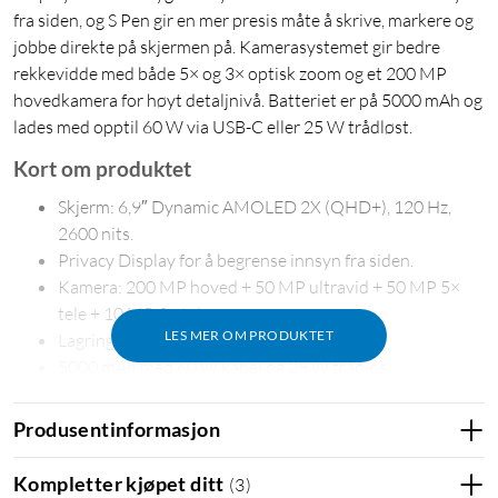
fra siden, og S Pen gir en mer presis måte å skrive, markere og
jobbe direkte på skjermen på. Kamerasystemet gir bedre
rekkevidde med både 5× og 3× optisk zoom og et 200 MP
hovedkamera for høyt detaljnivå. Batteriet er på 5000 mAh og
lades med opptil 60 W via USB-C eller 25 W trådløst.
Kort om produktet
Skjerm: 6,9″ Dynamic AMOLED 2X (QHD+), 120 Hz,
2600 nits.
Privacy Display for å begrense innsyn fra siden.
Kamera: 200 MP hoved + 50 MP ultravid + 50 MP 5×
tele + 10 MP 3× tele.
LES MER OM PRODUKTET
Lagring: 1 TB for bilder, videoer og apper.
5000 mAh med 60 W kabel og 25 W trådløs
hurtiglading.
5G, wifi 7, Bluetooth 6.0, USB 3.2 Gen1, UWB.
Produsentinformasjon
7,9 mm / 214 g samt innebygd S Pen og Armor
Aluminum 3.
Kompletter kjøpet ditt
(
3
)