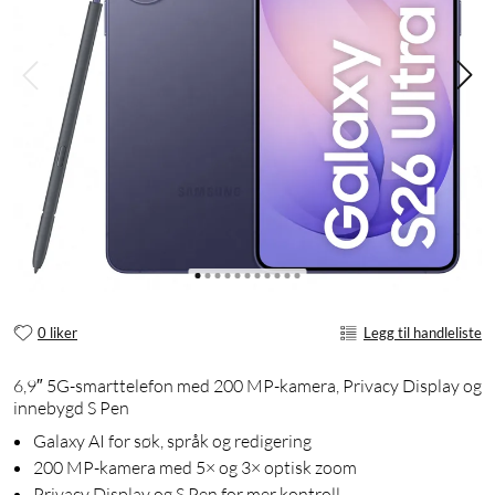
0 liker
Legg til handleliste
6,9″ 5G-smarttelefon med 200 MP-kamera, Privacy Display og
innebygd S Pen
Galaxy AI for søk, språk og redigering
200 MP-kamera med 5× og 3× optisk zoom
Privacy Display og S Pen for mer kontroll