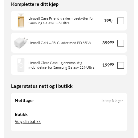
Komplettere ditt kjøp
Linocell Case Friendly skjermbeskytter for
199
,
-
Samsung Galaxy S26 Ultra
399
90
Linocell GaN USB-C-lader med PD 65 W
Linocell Clear Case – gjennomsiktig
199
90
mobildeksel for Samsung Galaxy S26 Ultra
Lagerstatus nett og i butikk
Nettlager
Ikke på lager
Butikk
Velg din butikk