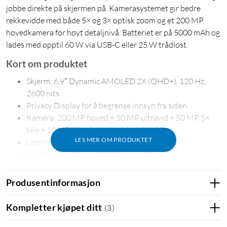
jobbe direkte på skjermen på. Kamerasystemet gir bedre
rekkevidde med både 5× og 3× optisk zoom og et 200 MP
hovedkamera for høyt detaljnivå. Batteriet er på 5000 mAh og
lades med opptil 60 W via USB-C eller 25 W trådløst.
Kort om produktet
Skjerm: 6,9″ Dynamic AMOLED 2X (QHD+), 120 Hz,
2600 nits.
Privacy Display for å begrense innsyn fra siden.
Kamera: 200 MP hoved + 50 MP ultravid + 50 MP 5×
tele + 10 MP 3× tele.
LES MER OM PRODUKTET
Lagring: 256 GB for bilder, videoer og apper.
5 000 mAh med 60 W kabel og 25 W trådløs
hurtiglading.
5G, wifi 7, Bluetooth 6.0, USB 3.2 Gen1, UWB.
Produsentinformasjon
7,9 mm / 214 g samt innebygd S Pen og Armor
Aluminum 3.
Kompletter kjøpet ditt
(
3
)
S26, S26+ og S26 Ultra – forskjeller