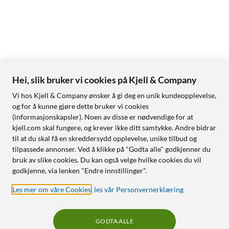
IP-klasse: IP68
Mål: 77,7 × 163,2 × 7,9 mm
Vekt: 214 g
Materiale: Gorilla Glass Armor 2 (front), Gorilla Glass Victus 2
(bak), Armor Aluminum 3
S Pen: innebygd
Hei, slik bruker vi cookies på Kjell & Company
OS: One UI 8,5 / Android 16
Vi hos Kjell & Company ønsker å gi deg en unik kundeopplevelse,
og for å kunne gjøre dette bruker vi cookies
I pakken
(informasjonskapsler). Noen av disse er nødvendige for at
1 x Samsung Galaxy S26 Ultra 256GB
kjell.com skal fungere, og krever ikke ditt samtykke. Andre bidrar
USB Type-C-kabel (tilpasset opptil 60 W lading)
til at du skal få en skreddersydd opplevelse, unike tilbud og
Quick Start-guide
tilpassede annonser. Ved å klikke på "Godta alle" godkjenner du
bruk av slike cookies. Du kan også velge hvilke cookies du vil
Uttaksnål
godkjenne, via lenken "Endre innstillinger".
Les mer om våre Cookies
,
les vår Personvernerklæring
Obs! Strømadapter følger ikke med og må kjøpes separat.
GODTA ALLE