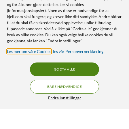
og for å kunne gjøre dette bruker vi cookies
(informasjonskapsler). Noen av disse er nødvendige for at
kjell.com skal fungere, og krever ikke ditt samtykke. Andre bidrar
til at du skal få en skreddersydd opplevelse, unike tilbud og
tilpassede annonser. Ved å klikke på "Godta alle" godkjenner du
bruk av slike cookies. Du kan også velge hvilke cookies du vil
godkjenne, via lenken "Endre innstillinger".
Les mer om våre Cookies
,
les vår Personvernerklæring
GODTA ALLE
BARE NØDVENDIGE
Endre Innstillinger
Samsung Galaxy S26 Ultra 512GB White
GRATIS FRAKT
5/5
20 490,-