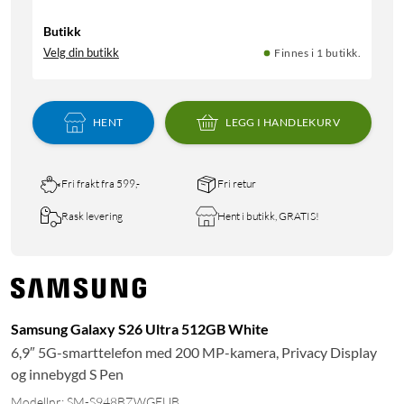
Butikk
Velg din butikk
Finnes i 1 butikk.
HENT
LEGG I HANDLEKURV
Fri frakt fra 599,-
Fri retur
Rask levering
Hent i butikk, GRATIS!
Samsung Galaxy S26 Ultra 512GB White
6,9″ 5G-smarttelefon med 200 MP-kamera, Privacy Display
og innebygd S Pen
Modellnr: SM-S948BZWGEUB