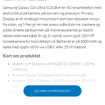
Samsung Galaxy S26 Ultra 512GB er en 5G-smarttelefon med
ekstra fokus på kamera, personvern og presisjon. Privacy
Display er et innebygd innsynsvern som kan redusere innsyn
fra siden, og S Pen gir en mer presis måte å skrive, markere og
jobbe direkte på skjermen på. Kamerasystemet gir bedre
rekkevidde med både 5× og 3× optisk zoom og et 200 MP
hovedkamera for høyt detaljnivå. Batteriet er på 5000 mAh og
lades med opptil 60 W via USB-C eller 25 W trådløst.
Kort om produktet
Skjerm: 6,9″ Dynamic AMOLED 2X (QHD+), 120 Hz,
2600 nits.
Privacy Display for å begrense innsyn fra siden.
Kamera: 200 MP hoved + 50 MP ultravid + 50 MP 5×
tele + 10 MP 3× tele.
LES MER OM PRODUKTET
Lagring: 512 GB for bilder, videoer og apper.
5000 mAh med 60 W kabel og 25 W trådløs
hurtiglading.