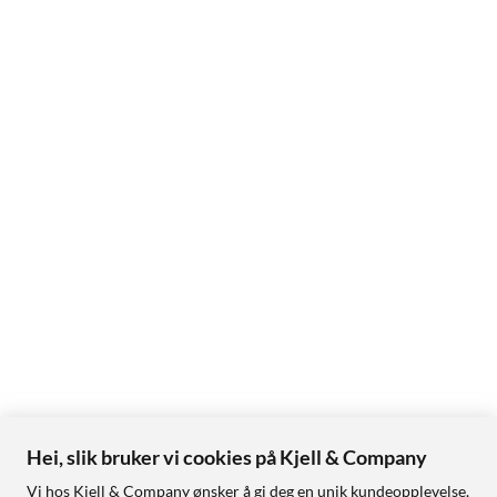
Obs! Strømadapter følger ikke med og må kjøpes separat.
Hei, slik bruker vi cookies på Kjell & Company
Vi hos Kjell & Company ønsker å gi deg en unik kundeopplevelse,