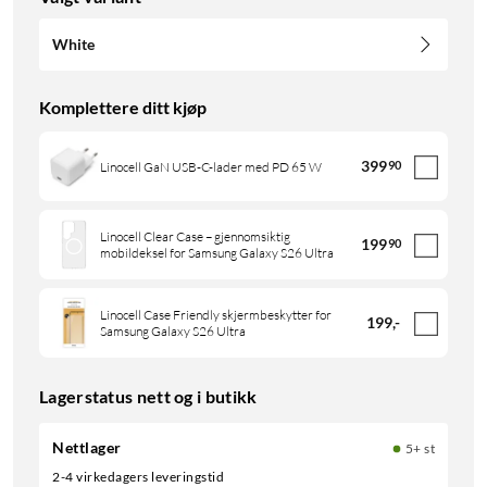
White
Komplettere ditt kjøp
399
90
Linocell GaN USB-C-lader med PD 65 W
Linocell Clear Case – gjennomsiktig
199
90
mobildeksel for Samsung Galaxy S26 Ultra
Linocell Case Friendly skjermbeskytter for
199
,
-
Samsung Galaxy S26 Ultra
Lagerstatus nett og i butikk
Nettlager
5+ st
2-4 virkedagers leveringstid