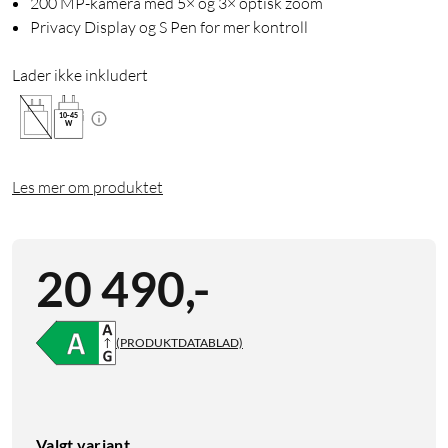
200 MP-kamera med 5× og 3× optisk zoom
Privacy Display og S Pen for mer kontroll
Lader ikke inkludert
10
-
45
W
Les mer om produktet
20 490
,
-
(PRODUKTDATABLAD)
Valgt variant