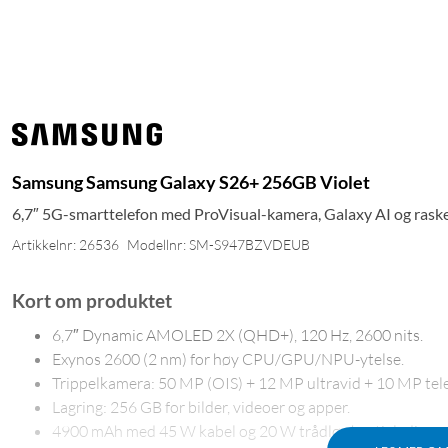
Samsung Samsung Galaxy S26+ 256GB Violet
6,7″ 5G-smarttelefon med ProVisual-kamera, Galaxy AI og raske
Artikkelnr: 26536
Modellnr: SM-S947BZVDEUB
Kort om produktet
6,7″ Dynamic AMOLED 2X (QHD+), 120 Hz, 2600 nits.
Exynos 2600 (2 nm) for høy CPU/GPU/NPU-ytelse.
Trippelkamera: 50 MP (OIS) + 12 MP ultravid + 10 MP tele 
Lagring: 256 GB for bilder, videoer og apper.
4900 mAh med 45 W kabel og 20 W trådløs hurtiglading.