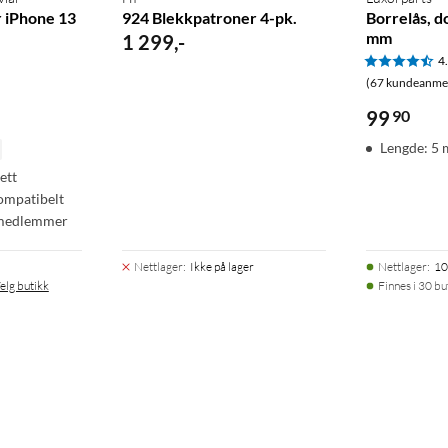
r iPhone 13
924 Blekkpatroner 4-pk.
Borrelås, d
mm
1 299
,
-
4
(67 kundeanmel
99
90
Lengde: 5 
ett
 OIS, 3×)
ompatibelt
r medlemmer
Nettlager
:
Ikke på lager
Nettlager
:
10
elg butikk
Finnes i 30 bu