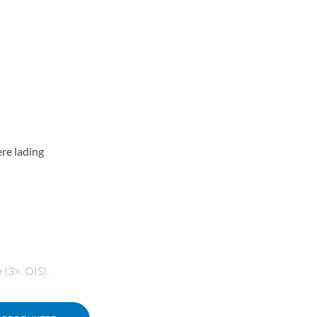
re lading
(3×, OIS).