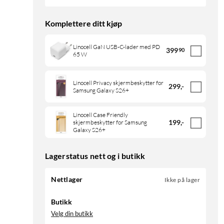
Komplettere ditt kjøp
Linocell GaN USB-C-lader med PD
399
90
65 W
Linocell Privacy skjermbeskytter for
299
,
-
Samsung Galaxy S26+
Linocell Case Friendly
199
,
-
skjermbeskytter for Samsung
Galaxy S26+
Lagerstatus nett og i butikk
Nettlager
Ikke på lager
Butikk
Velg din butikk