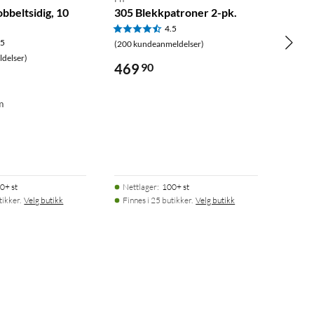
obbeltsidig, 10
305 Blekkpatroner 2-pk.
4.5
.5
(200 kundeanmeldelser)
delser)
469
90
m
0+ st
Nettlager
:
100+ st
tikker.
Velg butikk
Finnes i 25 butikker.
Velg butikk