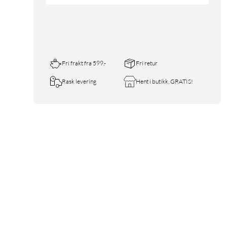
Fri frakt fra 599,-
Fri retur
Rask levering
Hent i butikk, GRATIS!