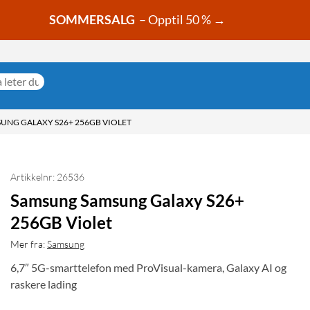
SOMMERSALG
– Opptil 50 % →
UNG GALAXY S26+ 256GB VIOLET
Artikkelnr: 26536
Samsung Samsung Galaxy S26+
256GB Violet
Mer fra:
Samsung
6,7″ 5G-smarttelefon med ProVisual-kamera, Galaxy AI og
raskere lading