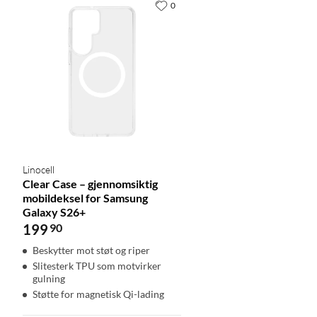
0
OS: One UI 8,5 / Android 16
I pakken
1 x Samsung Galaxy S26+ 256GB
USB Type-C-kabel (tilpasset opptil 60 W lading)
Quick Start-guide
Uttaksnål
Obs! Strømadapter følger ikke med og må kjøpes separat.
Linocell
Clear Case – gjennomsiktig
mobildeksel for Samsung
Galaxy S26+
199
90
Beskytter mot støt og riper
Slitesterk TPU som motvirker
gulning
Støtte for magnetisk Qi-lading