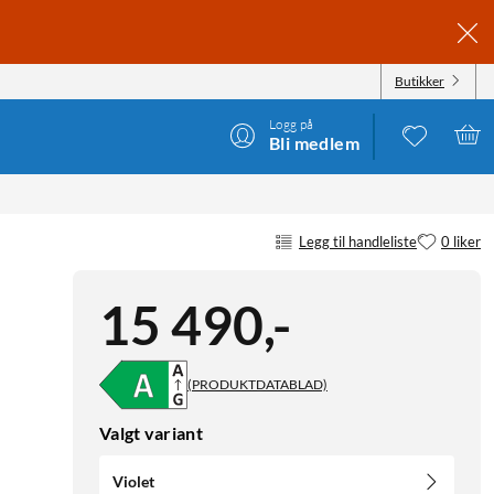
Butikker
Logg på
Bli medlem
Legg til handleliste
0 liker
15 490
,
-
(PRODUKTDATABLAD)
Valgt variant
Violet