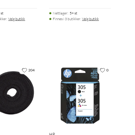
 st
Nettlager
:
5+ st
ikker.
Velg butikk
Finnes i 3 butikker.
Velg butikk
204
0
HP