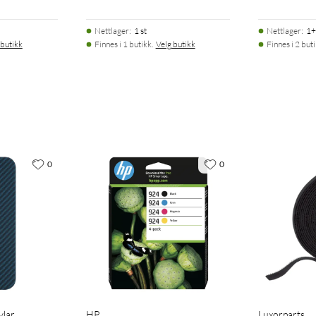
Nettlager
:
1 st
Nettlager
:
1+
 butikk
Finnes i 1 butikk.
Velg butikk
Finnes i 2 but
stor skjerm og 5G. Det kan lades via USB-C med 45 W, eller
deling gjør at du kan lade kompatibelt tilbehør direkte fra
ing.
obling for strømming, videosamtaler og nedlastinger. Bluetooth
0
0
Wideband) kan brukes med kompatible funksjoner som bygger på
øre filer og koble til kompatibelt tilbehør via kabel.
e som gir ekstra trygghet i regn og ved vannsprut. Konstruksjonen
uminum 2 i rammen.
vlar
HP
Luxorparts