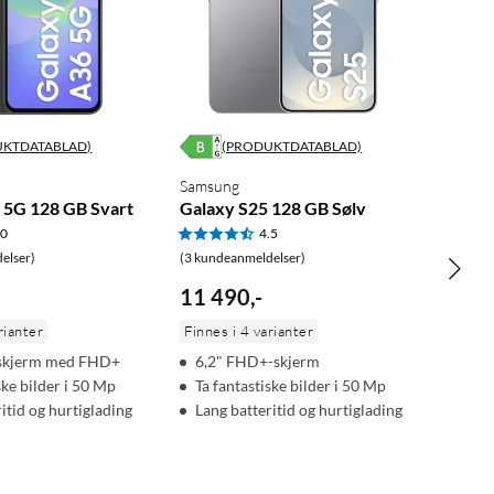
UKTDATABLAD)
(PRODUKTDATABLAD)
Samsung
 5G 128 GB Svart
Galaxy S25 128 GB Sølv
.0
4.5
elser)
(3 kundeanmeldelser)
11 490
,
-
rianter
Finnes i 4 varianter
hskjerm med FHD+
6,2" FHD+-skjerm
ske bilder i 50 Mp
Ta fantastiske bilder i 50 Mp
itid og hurtiglading
Lang batteritid og hurtiglading