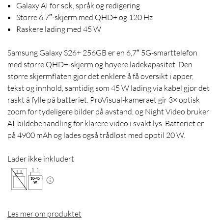
Galaxy AI for søk, språk og redigering
Større 6,7″-skjerm med QHD+ og 120 Hz
Raskere lading med 45 W
Samsung Galaxy S26+ 256GB er en 6,7″ 5G-smarttelefon
med større QHD+-skjerm og høyere ladekapasitet. Den
større skjermflaten gjør det enklere å få oversikt i apper,
tekst og innhold, samtidig som 45 W lading via kabel gjør det
raskt å fylle på batteriet. ProVisual-kameraet gir 3× optisk
zoom for tydeligere bilder på avstand, og Night Video bruker
AI-bildebehandling for klarere video i svakt lys. Batteriet er
på 4900 mAh og lades også trådløst med opptil 20 W.
Lader ikke inkludert
10
-
45
W
Les mer om produktet