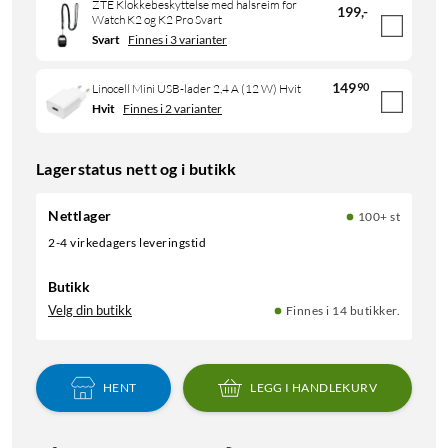
ZTE Klokkebeskyttelse med halsreim for
199
,
-
Watch K2 og K2 Pro Svart
Svart
Finnes i 3 varianter
149
90
Linocell Mini USB-lader 2,4 A (12 W) Hvit
Hvit
Finnes i 2 varianter
Lagerstatus nett og i butikk
Nettlager
100+ st
2-4 virkedagers leveringstid
Butikk
Velg din butikk
Finnes i 14 butikker.
HENT
LEGG I HANDLEKURV