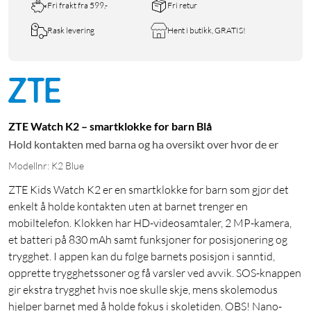
Fri frakt fra 599,-
Fri retur
Rask levering
Hent i butikk, GRATIS!
ZTE Watch K2 – smartklokke for barn Blå
Hold kontakten med barna og ha oversikt over hvor de er
Modellnr: K2 Blue
ZTE Kids Watch K2 er en smartklokke for barn som gjør det
enkelt å holde kontakten uten at barnet trenger en
mobiltelefon. Klokken har HD-videosamtaler, 2 MP-kamera,
et batteri på 830 mAh samt funksjoner for posisjonering og
trygghet. I appen kan du følge barnets posisjon i sanntid,
opprette trygghetssoner og få varsler ved avvik. SOS-knappen
gir ekstra trygghet hvis noe skulle skje, mens skolemodus
hjelper barnet med å holde fokus i skoletiden. OBS! Nano-