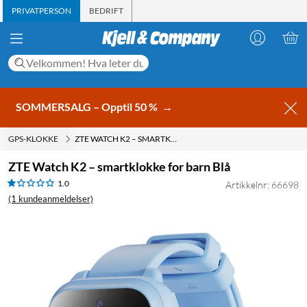
PRIVATPERSON
BEDRIFT
SOMMERSALG – Opptil 50 %
→
GPS-KLOKKE
ZTE WATCH K2 – SMARTKLOKKE FOR BARN BLÅ
ZTE Watch K2 – smartklokke for barn Blå
1.0
Artikkelnr: 66698
(1 kundeanmeldelser)