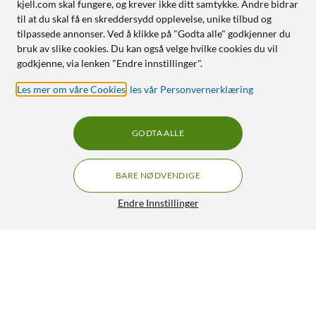
kjell.com skal fungere, og krever ikke ditt samtykke. Andre bidrar
til at du skal få en skreddersydd opplevelse, unike tilbud og
tilpassede annonser. Ved å klikke på "Godta alle" godkjenner du
bruk av slike cookies. Du kan også velge hvilke cookies du vil
godkjenne, via lenken "Endre innstillinger".
Les mer om våre Cookies
,
les vår Personvernerklæring
GODTA ALLE
BARE NØDVENDIGE
Endre Innstillinger
GRATIS FRAKT
ZTE Watch K2 – smartklokke for barn Blå
1/5
990,-
1 690,-
HENT
LEGG I HANDLEKURV