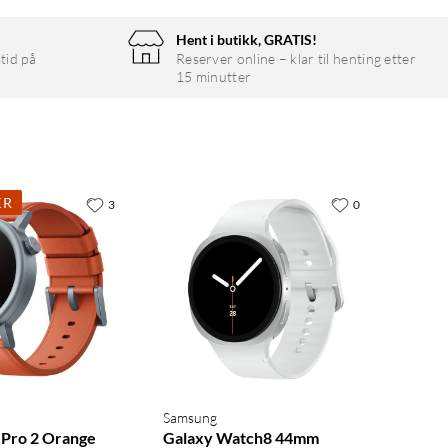
Hent i butikk, GRATIS!
tid på
Reserver online – klar til henting etter
15 minutter
KR
3
0
Samsung
Pro 2 Orange
Galaxy Watch8 44mm