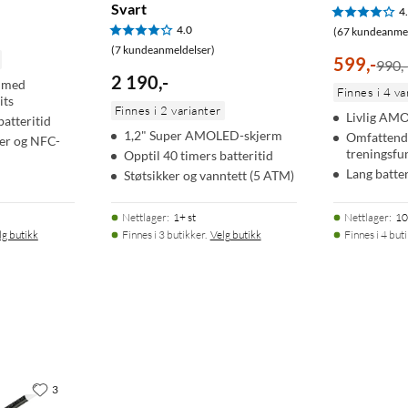
Svart
4
4.0
(67 kundeanmel
(7 kundeanmeldelser)
599
,
-
990,
2 190
,
-
 med
Finnes i 4 va
its
Finnes i 2 varianter
Livlig AM
batteritid
1,2" Super AMOLED-skjerm
Omfattende
er og NFC-
treningsfu
Opptil 40 timers batteritid
Lang batter
Støtsikker og vanntett (5 ATM)
Nettlager
:
1+ st
Nettlager
:
10
lg butikk
Finnes i 3 butikker.
Velg butikk
Finnes i 4 but
3