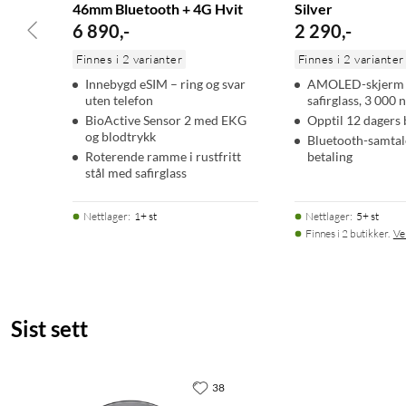
46mm Bluetooth + 4G Hvit
Silver
Galaxy Watch Ultra (2025)
6 890
,
-
2 290
,
-
Trådløs lader
Finnes i 2 varianter
Finnes i 2 varianter
Klokkearmbånd
Innebygd eSIM – ring og svar
AMOLED-skjerm
Hurtigstartguide
uten telefon
safirglass, 3 000 n
BioActive Sensor 2 med EKG
Opptil 12 dagers 
og blodtrykk
Bluetooth-samtal
Roterende ramme i rustfritt
betaling
stål med safirglass
Nettlager
:
1+ st
Nettlager
:
5+ st
Finnes i 2 butikker.
Ve
Sist sett
38