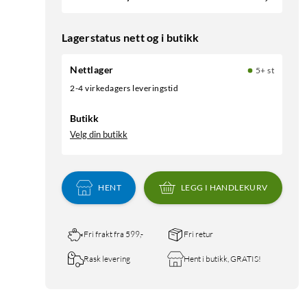
Lagerstatus nett og i butikk
Nettlager
5+ st
2-4 virkedagers leveringstid
Butikk
Velg din butikk
HENT
LEGG I HANDLEKURV
Fri frakt fra 599,-
Fri retur
Rask levering
Hent i butikk, GRATIS!