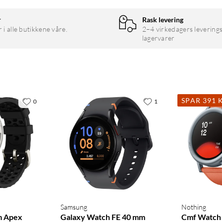
r
Rask levering
r i alle butikkene våre.
2–4 virkedagers leverings
lagervarer
SPAR 391 
0
1
p
Samsung
Nothing
m Apex
Galaxy Watch FE 40 mm
Cmf Watch 