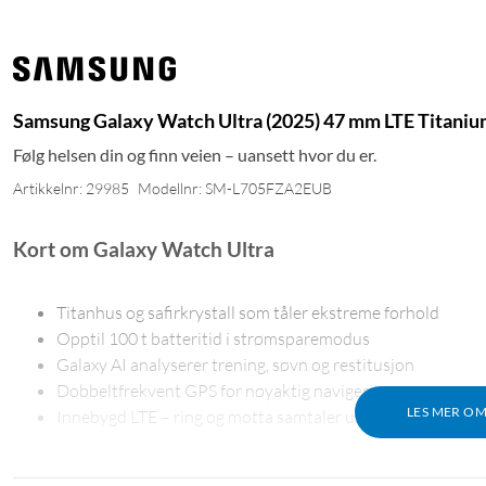
Samsung Galaxy Watch Ultra (2025) 47 mm LTE Titaniu
Følg helsen din og finn veien – uansett hvor du er.
Artikkelnr: 29985
Modellnr: SM-L705FZA2EUB
Kort om Galaxy Watch Ultra
Titanhus og safirkrystall som tåler ekstreme forhold
Opptil 100 t batteritid i strømsparemodus
Galaxy AI analyserer trening, søvn og restitusjon
Dobbeltfrekvent GPS for nøyaktig navigering
LES MER O
Innebygd LTE – ring og motta samtaler uten telefon