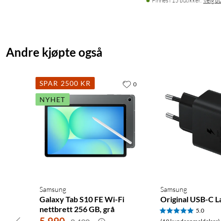
Finnes i 15 butikker.
Velg bu
Andre kjøpte også
SPAR 2500 KR
0
NYHET
Samsung
Samsung
Galaxy Tab S10 FE Wi-Fi
Original USB-C 
nettbrett 256 GB, grå
5.0