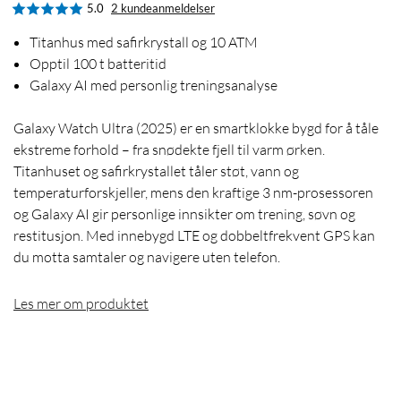
5.0
2 kundeanmeldelser
Titanhus med safirkrystall og 10 ATM
Opptil 100 t batteritid
Galaxy AI med personlig treningsanalyse
Galaxy Watch Ultra (2025) er en smartklokke bygd for å tåle
ekstreme forhold – fra snødekte fjell til varm ørken.
Titanhuset og safirkrystallet tåler støt, vann og
temperaturforskjeller, mens den kraftige 3 nm-prosessoren
og Galaxy AI gir personlige innsikter om trening, søvn og
restitusjon. Med innebygd LTE og dobbeltfrekvent GPS kan
du motta samtaler og navigere uten telefon.
Les mer om produktet