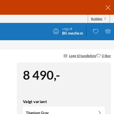
Butikker
Logg på
Bli medlem
Legg til handleliste
0 liker
8 490
,
-
Valgt variant
Titanium Gray