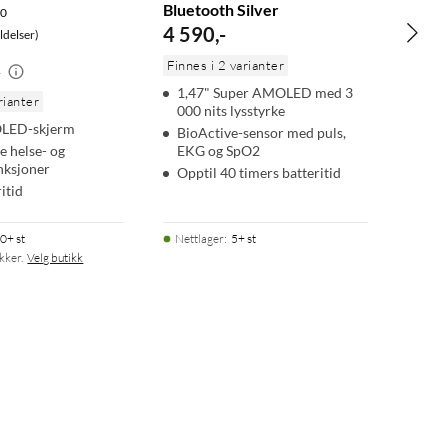
Bluetooth Silver
.0
4 590
,
-
delser)
Finnes i 2 varianter
-
1,47" Super AMOLED med 3
rianter
000 nits lysstyrke
OLED-skjerm
BioActive-sensor med puls,
 helse- og
EKG og SpO2
nksjoner
Opptil 40 timers batteritid
itid
0+ st
Nettlager
:
5+ st
ikker.
Velg butikk