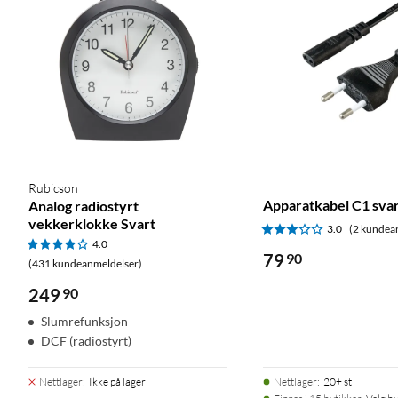
Rubicson
Apparatkabel C1 svar
Analog radiostyrt
vekkerklokke Svart
3.0
(2 kundea
4.0
79
90
(431 kundeanmeldelser)
249
90
Slumrefunksjon
DCF (radiostyrt)
Nettlager
:
Ikke på lager
Nettlager
:
20+ st