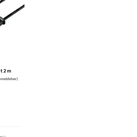
t 2 m
nmeldelser)