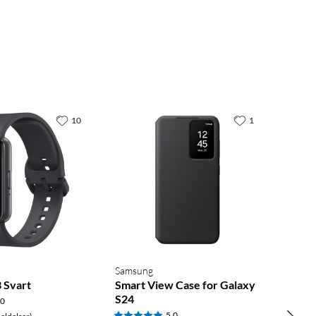
10
1
Samsung
3 Svart
Smart View Case for Galaxy
S24
.0
5.0