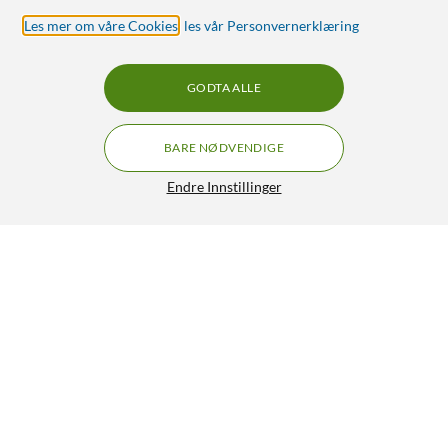
Les mer om våre Cookies
,
les vår Personvernerklæring
GODTA ALLE
BARE NØDVENDIGE
Endre Innstillinger
Samsung Galaxy Watch8 44mm Bluetooth Silver
GRATIS FRAKT
4 590,-
HENT
LEGG I HANDLEKURV