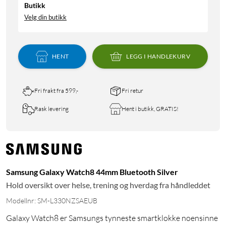
Butikk
Velg din butikk
HENT
LEGG I HANDLEKURV
Fri frakt fra 599,-
Fri retur
Rask levering
Hent i butikk, GRATIS!
Samsung Galaxy Watch8 44mm Bluetooth Silver
Hold oversikt over helse, trening og hverdag fra håndleddet
Modellnr: SM-L330NZSAEUB
Galaxy Watch8 er Samsungs tynneste smartklokke noensinne