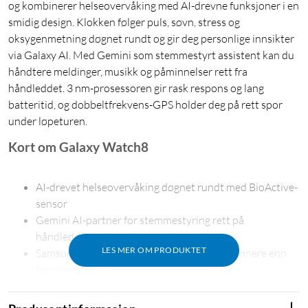
og kombinerer helseovervåking med AI-drevne funksjoner i en
smidig design. Klokken følger puls, søvn, stress og
oksygenmetning døgnet rundt og gir deg personlige innsikter
via Galaxy AI. Med Gemini som stemmestyrt assistent kan du
håndtere meldinger, musikk og påminnelser rett fra
håndleddet. 3 nm-prosessoren gir rask respons og lang
batteritid, og dobbeltfrekvens-GPS holder deg på rett spor
under løpeturen.
Kort om Galaxy Watch8
AI-drevet helseovervåking døgnet rundt med BioActive-
sensor
Gemini AI-partner for stemmestyring rett på
håndleddet
LES MER OM PRODUKTET
Samsungs tynneste Galaxy Watch – 11 % tynnere enn
forgjengeren
Dobbeltfrekvens-GPS for nøyaktig posisjonering i by og
natur