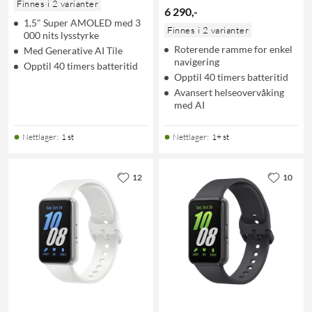
Finnes i 2 varianter
6 290
,
-
1,5" Super AMOLED med 3
Finnes i 2 varianter
000 nits lysstyrke
Roterende ramme for enkel
Med Generative AI Tile
navigering
Opptil 40 timers batteritid
Opptil 40 timers batteritid
Avansert helseovervåking
med AI
Nettlager
:
1 st
Nettlager
:
1+ st
12
10