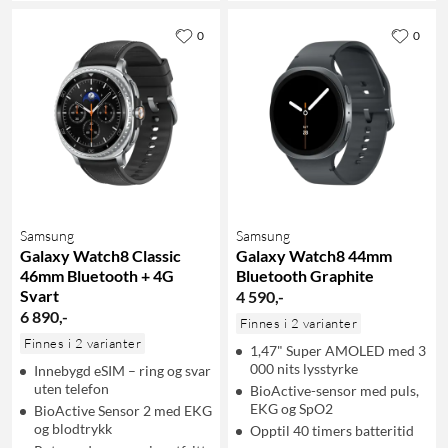
0
0
Samsung
Samsung
Galaxy Watch8 Classic
Galaxy Watch8 44mm
46mm Bluetooth + 4G
Bluetooth Graphite
Svart
4 590
,
-
6 890
,
-
Finnes i 2 varianter
Finnes i 2 varianter
1,47" Super AMOLED med 3
000 nits lysstyrke
Innebygd eSIM – ring og svar
uten telefon
BioActive-sensor med puls,
EKG og SpO2
BioActive Sensor 2 med EKG
og blodtrykk
Opptil 40 timers batteritid