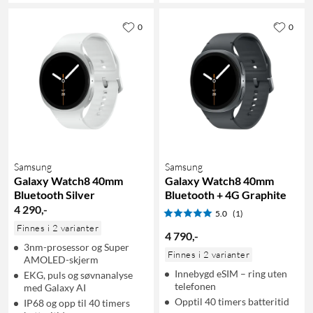
0
0
Samsung
Samsung
Galaxy Watch8 40mm
Galaxy Watch8 40mm
Bluetooth Silver
Bluetooth + 4G Graphite
4 290
,
-
5.0
(1)
Finnes i 2 varianter
4 790
,
-
3nm-prosessor og Super
Finnes i 2 varianter
AMOLED-skjerm
Innebygd eSIM – ring uten
EKG, puls og søvnanalyse
telefonen
med Galaxy AI
Opptil 40 timers batteritid
IP68 og opp til 40 timers