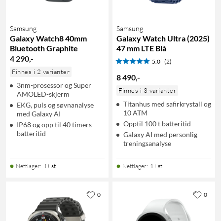
Samsung
Samsung
Galaxy Watch8 40mm
Galaxy Watch Ultra (2025)
Bluetooth Graphite
47 mm LTE Blå
4 290
,
-
5.0
(2)
Finnes i 2 varianter
8 490
,
-
3nm-prosessor og Super
Finnes i 3 varianter
AMOLED-skjerm
Titanhus med safirkrystall og
EKG, puls og søvnanalyse
10 ATM
med Galaxy AI
Opptil 100 t batteritid
IP68 og opp til 40 timers
batteritid
Galaxy AI med personlig
treningsanalyse
Nettlager
:
1+ st
Nettlager
:
1+ st
0
0