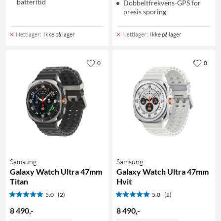
batteritid
Dobbeltfrekvens-GPS for
presis sporing
Nettlager
:
Ikke på lager
Nettlager
:
Ikke på lager
0
0
Samsung
Samsung
Galaxy Watch Ultra 47mm
Galaxy Watch Ultra 47mm
Titan
Hvit
5.0
(2)
5.0
(2)
8 490
,
-
8 490
,
-