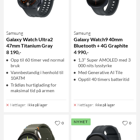
Samsung
Samsung
Galaxy Watch Ultra2
Galaxy Watch9 40mm
47mm Titanium Gray
Bluetooth + 4G Graphite
8 190
,
-
4 990
,
-
Opp til 60 timer ved normal
1,3" Super AMOLED med 3
bruk
000 nits lysstyrke
Vannbestandig i henhold til
Med Generative AI Tile
10ATM
Opptil 40 timers batteritid
Trådløs hurtiglading for
maksimal tid på armen
Nettlager
:
Ikke på lager
Nettlager
:
Ikke på lager
NYHET
0
0