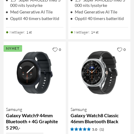
000 nits lysstyrke
000 nits lysstyrke
Med Generative AI Tile
Med Generative AI Tile
Opptil 40 timers batteritid
Opptil 40 timers batteritid
Nettlager
:
1 st
Nettlager
:
1+ st
NYHET
0
0
Samsung
Samsung
Galaxy Watch9 44mm
Galaxy Watch8 Classic
Bluetooth + 4G Graphite
46mm Bluetooth Black
5 290
,
-
5.0
(1)