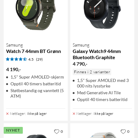
Samsung
Samsung
Watch 7 44mm BT Grønn
Galaxy Watch9 44mm
Bluetooth Graphite
4.5
(29)
4 790
,
-
4 190
,
-
Finnes i 2 varianter
1,5" Super AMOLED-skjerm
1,5" Super AMOLED med 3
Opptil 40 timers batteritid
000 nits lysstyrke
Støtbestandig og vanntett (5
Med Generative AI Tile
ATM)
Opptil 40 timers batteritid
Nettlager
:
Ikke på lager
Nettlager
:
Ikke på lager
NYHET
0
0