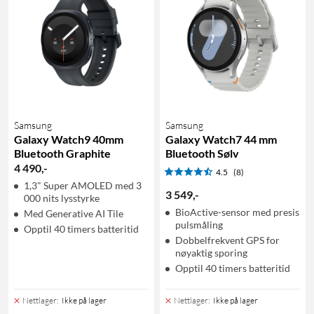
Samsung
Samsung
Galaxy Watch9 40mm
Galaxy Watch7 44 mm
Bluetooth Graphite
Bluetooth Sølv
4 490
,
-
4.5
(8)
1,3" Super AMOLED med 3
3 549
,
-
000 nits lysstyrke
BioActive-sensor med presis
Med Generative AI Tile
pulsmåling
Opptil 40 timers batteritid
Dobbelfrekvent GPS for
nøyaktig sporing
Opptil 40 timers batteritid
Nettlager
:
Ikke på lager
Nettlager
:
Ikke på lager