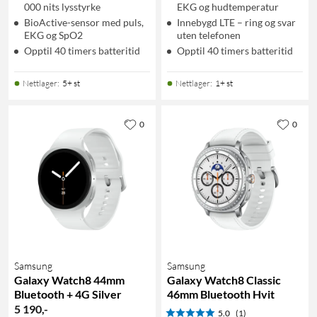
000 nits lysstyrke
EKG og hudtemperatur
BioActive-sensor med puls,
Innebygd LTE – ring og svar
EKG og SpO2
uten telefonen
Opptil 40 timers batteritid
Opptil 40 timers batteritid
Nettlager
:
5+ st
Nettlager
:
1+ st
0
0
Samsung
Samsung
Galaxy Watch8 44mm
Galaxy Watch8 Classic
Bluetooth + 4G Silver
46mm Bluetooth Hvit
5 190
,
-
5.0
(1)