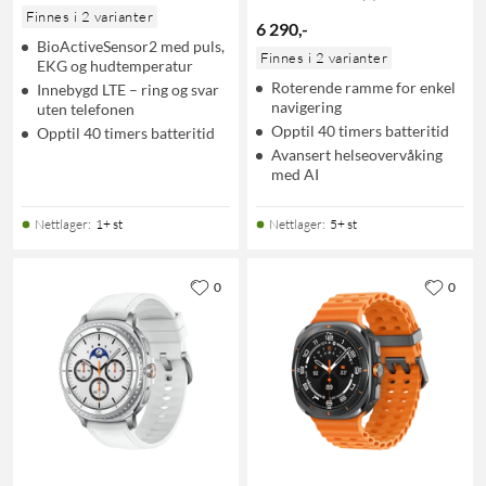
Finnes i 2 varianter
6 290
,
-
BioActiveSensor2 med puls,
Finnes i 2 varianter
EKG og hudtemperatur
Roterende ramme for enkel
Innebygd LTE – ring og svar
navigering
uten telefonen
Opptil 40 timers batteritid
Opptil 40 timers batteritid
Avansert helseovervåking
med AI
Nettlager
:
1+ st
Nettlager
:
5+ st
0
0