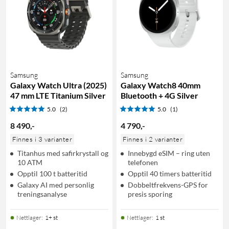
Samsung
Samsung
Galaxy Watch Ultra (2025)
Galaxy Watch8 40mm
47 mm LTE Titanium Silver
Bluetooth + 4G Silver
5.0
(2)
5.0
(1)
8 490
,
-
4 790
,
-
Finnes i 3 varianter
Finnes i 2 varianter
Titanhus med safirkrystall og
Innebygd eSIM – ring uten
10 ATM
telefonen
Opptil 100 t batteritid
Opptil 40 timers batteritid
Galaxy AI med personlig
Dobbeltfrekvens-GPS for
treningsanalyse
presis sporing
Nettlager
:
1+ st
Nettlager
:
1 st