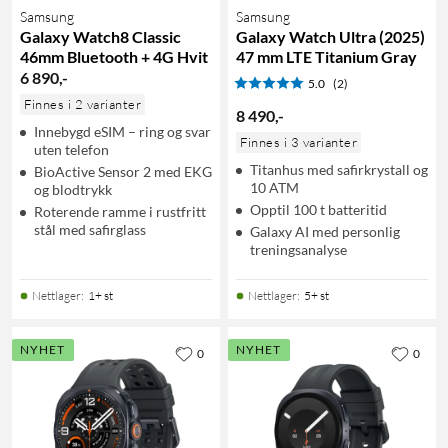
Samsung
Samsung
Galaxy Watch8 Classic
Galaxy Watch Ultra (2025)
46mm Bluetooth + 4G Hvit
47 mm LTE Titanium Gray
6 890
,
-
5.0
(2)
Finnes i 2 varianter
8 490
,
-
Innebygd eSIM – ring og svar
Finnes i 3 varianter
uten telefon
Titanhus med safirkrystall og
BioActive Sensor 2 med EKG
10 ATM
og blodtrykk
Opptil 100 t batteritid
Roterende ramme i rustfritt
stål med safirglass
Galaxy AI med personlig
treningsanalyse
Nettlager
:
1+ st
Nettlager
:
5+ st
NYHET
NYHET
0
0