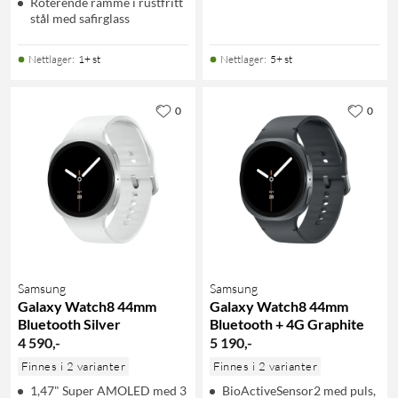
Roterende ramme i rustfritt
stål med safirglass
Nettlager
:
1+ st
Nettlager
:
5+ st
0
0
Samsung
Samsung
Galaxy Watch8 44mm
Galaxy Watch8 44mm
Bluetooth Silver
Bluetooth + 4G Graphite
4 590
,
-
5 190
,
-
Finnes i 2 varianter
Finnes i 2 varianter
1,47" Super AMOLED med 3
BioActiveSensor2 med puls,