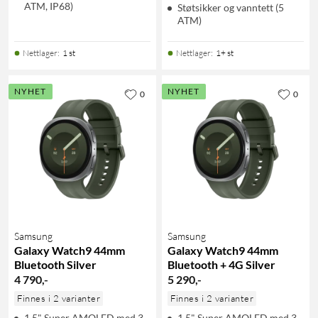
ATM, IP68)
Støtsikker og vanntett (5
ATM)
Nettlager
:
1 st
Nettlager
:
1+ st
NYHET
NYHET
0
0
Samsung
Samsung
Galaxy Watch9 44mm
Galaxy Watch9 44mm
Bluetooth Silver
Bluetooth + 4G Silver
4 790
,
-
5 290
,
-
Finnes i 2 varianter
Finnes i 2 varianter
1,5" Super AMOLED med 3
1,5" Super AMOLED med 3