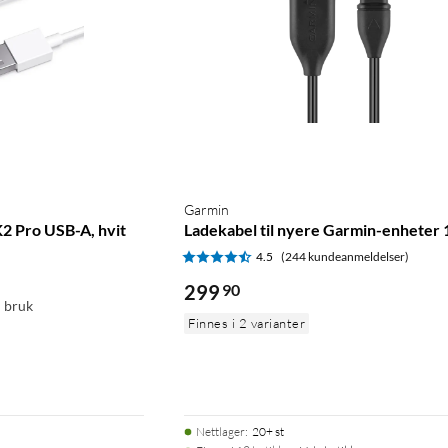
Garmin
K2 Pro USB-A, hvit
Ladekabel til nyere Garmin-enheter 
4.5
(244 kundeanmeldelser)
299
90
l bruk
Finnes i 2 varianter
Nettlager
:
20+ st