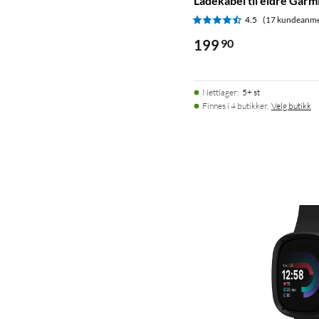
Ladekabel til eldre Gar
4.5
(17 kundeanme
199
90
Nettlager
:
5+ st
Finnes i 4 butikker.
Velg butikk