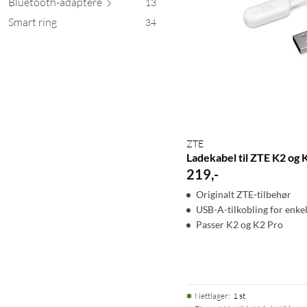
Bluetooth-ada
ptere
13
Smart ring
34
ZTE
Ladekabel til ZTE K2 og 
219
,
-
Originalt ZTE-tilbehør
USB-A-tilkobling for enke
Passer K2 og K2 Pro
Nettlager
:
1 st