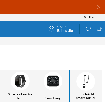
Butikker
Logg på
Bli medlem
Tilbehør til
Smartklokker for
smartklokker
barn
Smart ring