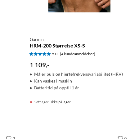
Garmin
HRM-200 Størrelse XS-S
5.0
(4 kundeanmeldelser)
1 109
,
-
Måler puls og hjertefrekvensvariabilitet (HRV)
Kan vaskes i maskin
Batteritid på opptil 1 år
Nettlager
:
Ikke på lager
0
0