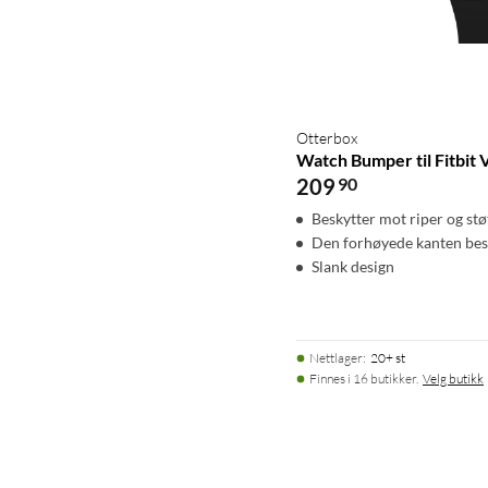
Otterbox
Watch Bumper til Fitbit 
209
90
Beskytter mot riper og stø
Den forhøyede kanten besk
Slank design
Nettlager
:
20+ st
Finnes i 16 butikker.
Velg butikk