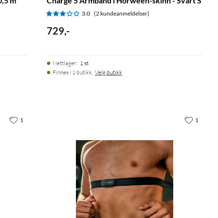
0,5 m
Charge 5 Armbånd i Horween-skinn - Svart S
3.0
(2 kundeanmeldelser)
729
,
-
Nettlager
:
1 st
Finnes i 1 butikk.
Velg butikk
1
1