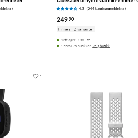
min-enheter
Ladekabel til nyere Garmin-enheter 
ldelser)
4.5
(244 kundeanmeldelser)
249
90
Finnes i 2 varianter
Nettlager
:
100+ st
Finnes i 25 butikker.
Velg butikk
1