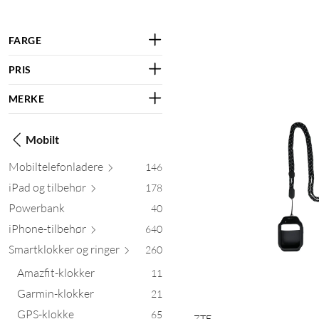
FARGE
PRIS
MERKE
Mobilt
Mobiltelefonl
adere
146
iPad og til
behør
178
Powerbank
40
iPhone-til
behør
640
Smartklokker og r
inger
260
Amazfit-klokker
11
Garmin-klokker
21
GPS-klokke
65
ZTE