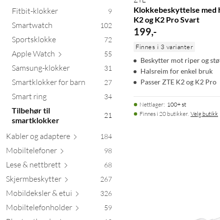
Klokkebeskyttelse med 
Fitbit-klokker
9
K2 og K2 Pro Svart
Smartwatch
102
199
,
-
Sportsklokke
72
Finnes i 3 varianter
Apple
Watch
55
Beskytter mot riper og stø
Samsung-klokker
31
Halsreim for enkel bruk
Smartklokker for barn
Passer ZTE K2 og K2 Pro
27
Smart ring
34
Nettlager
:
100+ st
Tilbehør til
Finnes i 20 butikker.
Velg butikk
21
smartklokker
Kabler og ada
ptere
184
Mobiltele
foner
98
Lese & nett
brett
68
Skjermbesk
ytter
267
Mobildeksler &
etui
326
Mobiltelefonh
older
59