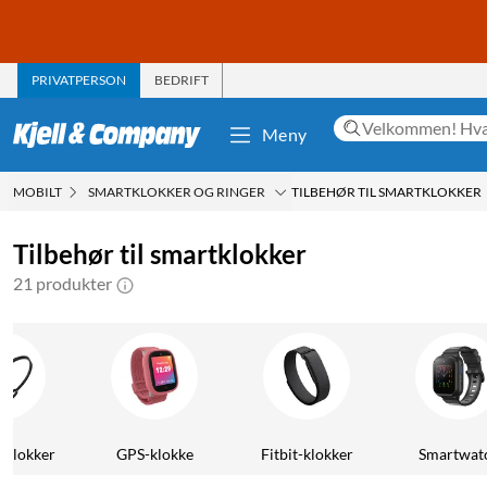
PRIVATPERSON
BEDRIFT
Meny
MOBILT
SMARTKLOKKER OG RINGER
TILBEHØR TIL SMARTKLOKKER
Tilbehør til smartklokker
21 produkter
-klokker
GPS-klokke
Fitbit-klokker
Smartwat