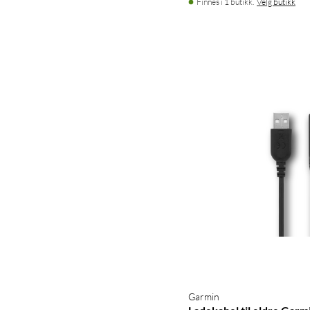
Finnes i 1 butikk.
Velg butikk
Garmin