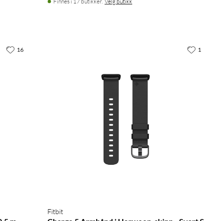
Finnes i 17 butikker.
Velg butikk
16
1
Fitbit