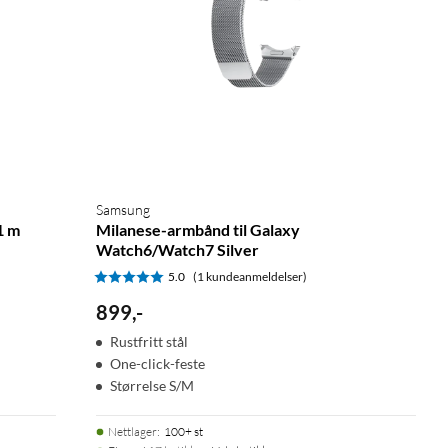
Samsung
1 m
Milanese-armbånd til Galaxy
Watch6/Watch7 Silver
5.0
(1 kundeanmeldelser)
899
,
-
Rustfritt stål
One-click-feste
Størrelse S/M
Nettlager
:
100+ st