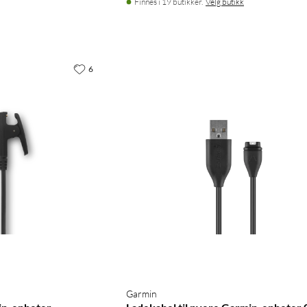
Finnes i 19 butikker.
Velg butikk
6
Garmin