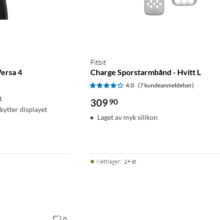
Fitbit
Versa 4
Charge Sporstarmbånd - Hvitt L
4.0
(7 kundeanmeldelser)
t
309
90
ytter displayet
Laget av myk silikon
Nettlager
:
1+ st
0