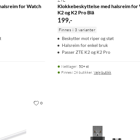
halsreim for Watch
Klokkebeskyttelse med halsreim for
K2 og K2 Pro Blå
199
,
-
Finnes i 3 varianter
t
Beskytter mot riper og støt
Halsreim for enkel bruk
Passer ZTE K2 og K2 Pro
Nettlager
:
50+ st
Finnes i 26 butikker.
Velg butikk
0