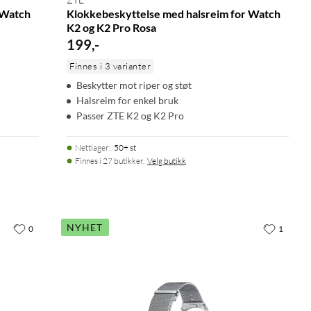
 Watch
Klokkebeskyttelse med halsreim for Watch
K2 og K2 Pro Rosa
199
,
-
Finnes i 3 varianter
Beskytter mot riper og støt
Halsreim for enkel bruk
Passer ZTE K2 og K2 Pro
Nettlager
:
50+ st
Finnes i 27 butikker.
Velg butikk
NYHET
0
1