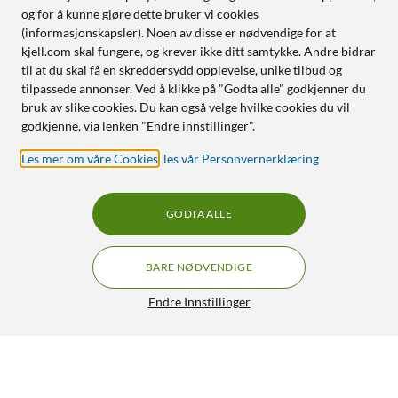
og for å kunne gjøre dette bruker vi cookies
(informasjonskapsler). Noen av disse er nødvendige for at
kjell.com skal fungere, og krever ikke ditt samtykke. Andre bidrar
til at du skal få en skreddersydd opplevelse, unike tilbud og
tilpassede annonser. Ved å klikke på "Godta alle" godkjenner du
bruk av slike cookies. Du kan også velge hvilke cookies du vil
godkjenne, via lenken "Endre innstillinger".
Les mer om våre Cookies
,
les vår Personvernerklæring
GODTA ALLE
BARE NØDVENDIGE
Endre Innstillinger
Garmin Forerunner 165 Music Treningsklokke
3 790,-
5/5