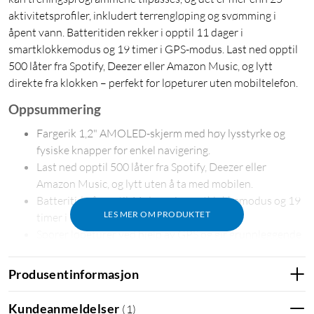
aktivitetsprofiler, inkludert terrengløping og svømming i
åpent vann. Batteritiden rekker i opptil 11 dager i
smartklokkemodus og 19 timer i GPS-modus. Last ned opptil
500 låter fra Spotify, Deezer eller Amazon Music, og lytt
direkte fra klokken – perfekt for løpeturer uten mobiltelefon.
Oppsummering
Fargerik 1,2" AMOLED-skjerm med høy lysstyrke og
fysiske knapper for enkel navigering.
Last ned opptil 500 låter fra Spotify, Deezer eller
Amazon Music, og lytt uten å ta med mobilen.
Batteritid på opptil 11 dager i smartklokkemodus og 19
LES MER OM PRODUKTET
timer i GPS-modus – lang og pålitelig bruk.
Sporer løpeturer ved hjelp av GPS og gir grunnleggende
treningsdata for løpere.
Body Battery-funksjonen måler energinivået ditt
Produsentinformasjon
gjennom dagen ved å bruke data fra pulsmåling,
stressnivåer, søvnkvalitet og fysisk aktivitet.
Kundeanmeldelser
(
1
)