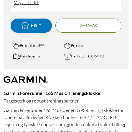
Velg din butikk
HENT
OVERVÅK
Fri frakt fra 599,-
Fri retur
Rask levering
Hent i butikk, GRATIS!
Garmin Forerunner 165 Music Treningsklokke
Fargesterk og robust treningspartner
Garmin Forerunner 165 Music er en GPS-treningsklokke for
løpere på alle nivåer. Klokken har lyssterk 1,2" AMOLED-
skjerm og fysiske knapper som gjør den enkel å bruke. I tillegg
kan treningsprogrammene tilpasses, og det er mer enn 25