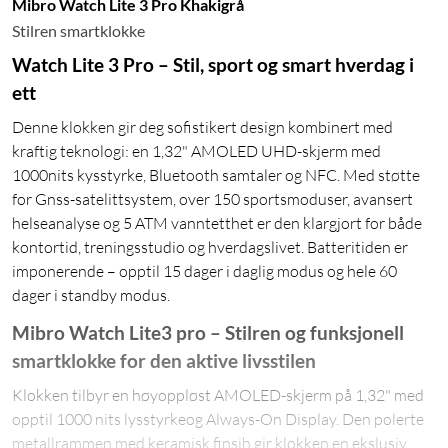
Mibro Watch Lite 3 Pro Khakigrå
Stilren smartklokke
Watch Lite 3 Pro – Stil, sport og smart hverdag i
ett
Denne klokken gir deg sofistikert design kombinert med
kraftig teknologi: en 1,32" AMOLED UHD-skjerm med
1000nits kysstyrke, Bluetooth samtaler og NFC. Med støtte
for Gnss-satelittsystem, over 150 sportsmoduser, avansert
helseanalyse og 5 ATM vanntetthet er den klargjort for både
kontortid, treningsstudio og hverdagslivet. Batteritiden er
imponerende – opptil 15 dager i daglig modus og hele 60
dager i standby modus.
Mibro Watch Lite3 pro – Stilren og funksjonell
smartklokke for den aktive livsstilen
Klokken tilbyr en høyoppløst AMOLED-skjerm på 1,32" med
opptil 1000 nits lysstyrkeog Always-On Display. Den polerte
metallrammen med keramisk finsih gir klokken en ekslusiv