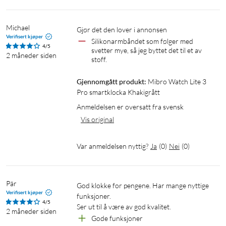
Michael
Gjør det den lover i annonsen
Verifisert kjøper
Silikonarmbåndet som følger med 
4/5
svetter mye, så jeg byttet det til et av 
2 måneder siden
stoff.
Gjennomgått produkt:
Mibro Watch Lite 3 
Pro smartklocka Khakigrått
Anmeldelsen er oversatt fra svensk
Vis original
Var anmeldelsen nyttig?
Ja
(
0
)
Nei
(
0
)
Pär
God klokke for pengene. Har mange nyttige 
Verifisert kjøper
funksjoner. 

4/5
Ser ut til å være av god kvalitet.
2 måneder siden
Gode funksjoner