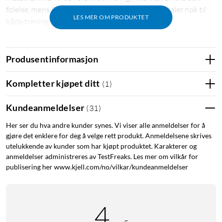
følelse, mens 5 ATM-klassifiseringen gjør at den taler nok til
LES MER OM PRODUKTET
både trening, dusj og svømming i ferskvann.
Trening & sport med presisjon
Produsentinformasjon
Med støtte for 150 sportsmoduser, inkludert svømming, HIIT
og løping, tilpasser klokken seg til alt fra daglig mosjon til med
Kompletter kjøpet ditt
(
1
)
strukturerte treningsøkter. En kraftig 10-aksers
bevegelsesensorchip samarbeider med støtten til fem GNSS-
Kundeanmeldelser
(
31
)
systemer (GPS, Beidou, GLONASS, Galileo og QZSS) for
nøyaktig sporing selv i krevende miljøer.
Her ser du hva andre kunder synes. Vi viser alle anmeldelser for å
gjøre det enklere for deg å velge rett produkt. Anmeldelsene skrives
Helseovervåkning døgnet rundt
utelukkende av kunder som har kjøpt produktet. Karakterer og
anmeldelser administreres av TestFreaks. Les mer om vilkår for
Klokken har kontroll på din helse med kontinuerlig
publisering her www.kjell.com/no/vilkar/kundeanmeldelser
mulsmåling (PPG), blodoksygen (SpO₂), stressnivåer og
søvnkvalitet. Den har også funskjon for syklussporing for
kvinner og pusteøvelser, alt integrert i Mibro Fit-appen for
4
enkel analyse.