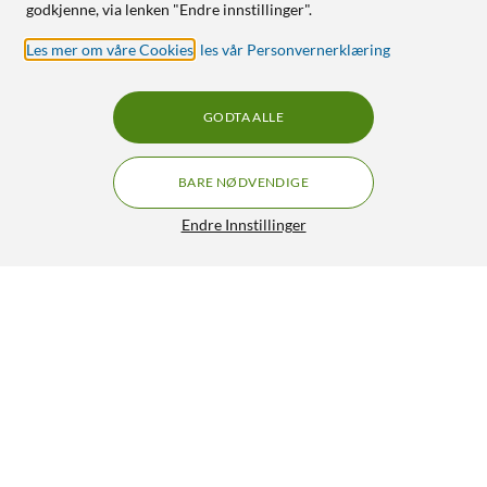
godkjenne, via lenken "Endre innstillinger".
Les mer om våre Cookies
,
les vår Personvernerklæring
GODTA ALLE
BARE NØDVENDIGE
Endre Innstillinger
Mibro Watch Lite 3 Pro Khakigrå
GRATIS FRAKT
4/5
990,-
HENT
LEGG I HANDLEKURV