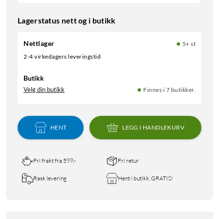
Lagerstatus nett og i butikk
Nettlager
5+ st
2-4 virkedagers leveringstid
Butikk
Velg din butikk
Finnes i 7 butikker.
HENT
LEGG I HANDLEKURV
Fri frakt fra 599,-
Fri retur
Rask levering
Hent i butikk, GRATIS!