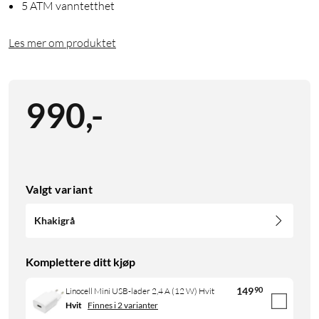
5 ATM vanntetthet
Les mer om produktet
990
,
-
Valgt variant
Khakigrå
Komplettere ditt kjøp
149
90
Linocell Mini USB-lader 2,4 A (12 W) Hvit
Hvit
Finnes i 2 varianter