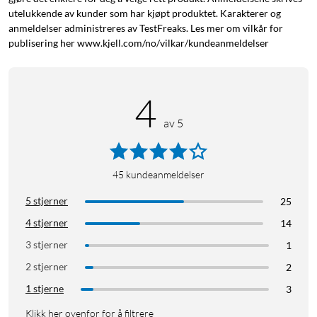
utelukkende av kunder som har kjøpt produktet. Karakterer og
anmeldelser administreres av TestFreaks. Les mer om vilkår for
publisering her www.kjell.com/no/vilkar/kundeanmeldelser
4
av 5
45
kundeanmeldelser
5 stjerner
25
4 stjerner
14
3 stjerner
1
2 stjerner
2
1 stjerne
3
Klikk her ovenfor for å filtrere