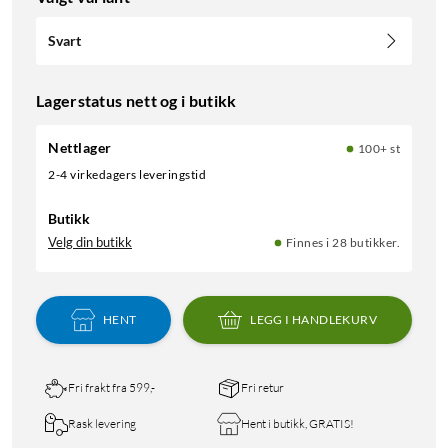
Svart
Lagerstatus nett og i butikk
Nettlager
100+ st
2-4 virkedagers leveringstid
Butikk
Velg din butikk
Finnes i 28 butikker.
HENT
LEGG I HANDLEKURV
Fri frakt fra 599,-
Fri retur
Rask levering
Hent i butikk, GRATIS!