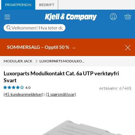
PRIVATPERSON
BEDRIFT
SOMMERSALG – Opptil 50 %
→
MODULÆR JACK
LUXORPARTS MODULKONTAKT CAT. 6A UTP VERKTØYFRI SVART
Luxorparts Modulkontakt Cat. 6a UTP verktøyfri
Svart
4.0
Artikkelnr: 67485
(45 kundeanmeldelser)
(1 spørsmål/svar)
|