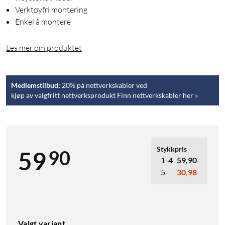
Verktøyfri montering
Enkel å montere
Les mer om produktet
Medlemstilbud:
20% på nettverkskabler ved
kjøp av valgfritt nettverksprodukt Finn nettverkskabler her »
Stykkpris
90
59
1-4
59,90
5-
30,98
Valgt variant