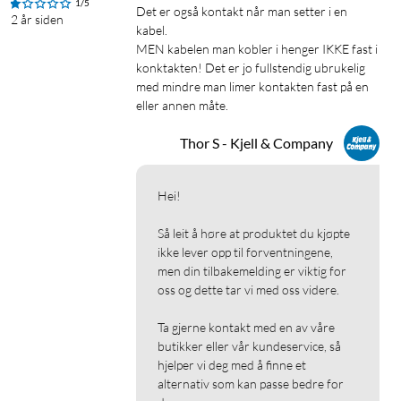
1/5
Det er også kontakt når man setter i en 
2 år siden
kabel.

MEN kabelen man kobler i henger IKKE fast i 
konktakten! Det er jo fullstendig ubrukelig 
med mindre man limer kontakten fast på en 
eller annen måte.
Thor S - Kjell & Company
Hei!

Så leit å høre at produktet du kjøpte 
ikke lever opp til forventningene, 
men din tilbakemelding er viktig for 
oss og dette tar vi med oss videre.

Ta gjerne kontakt med en av våre 
butikker eller vår kundeservice, så 
hjelper vi deg med å finne et 
alternativ som kan passe bedre for 