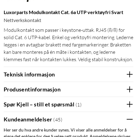
Luxorparts Modulkontakt Cat. 6a UTP verktøyfri Svart
Nettverkskontakt
Modulkontakt som passer i keystone-uttak. RJ45 (8/8) for
solid Cat. 6 UTP-kabel. Enkel og verktøyfri montering. Lederne
legges i en avtagbar brakett med fargemarkeringer. Braketten
kan bare monteres på én måte i kontakten, og lederne
klemmes fast når kontakten lukkes. Veldig stabil konstruksjon.
Teknisk informasjon
Produsentinformasjon
Spør Kjell – still et spørsmål
(
1
)
Kundeanmeldelser
(
45
)
Her ser du hva andre kunder synes. Vi viser alle anmeldelser for å
gjøre det enklere for deg å velge rett produkt. Anmeldelsene skrives