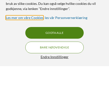
bruk av slike cookies. Du kan også velge hvilke cookies du vil
godkjenne, via lenken "Endre innstillinger".
Les mer om våre Cookies
,
les vår Personvernerklæring
GODTA ALLE
BARE NØDVENDIGE
Endre Innstillinger
Luxorparts Modulkontakt Cat. 6a UTP verktøyfri Svart
59,90
4/5
HENT
LEGG I HANDLEKURV