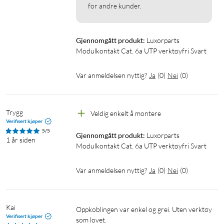
for andre kunder.
Gjennomgått produkt:
Luxorparts 
Modulkontakt Cat. 6a UTP verktøyfri Svart
Var anmeldelsen nyttig?
Ja
(
0
)
Nei
(
0
)
Trygg
Veldig enkelt å montere 
Verifisert kjøper
5/5
Gjennomgått produkt:
Luxorparts 
1 år siden
Modulkontakt Cat. 6a UTP verktøyfri Svart
Var anmeldelsen nyttig?
Ja
(
0
)
Nei
(
0
)
Kai
Oppkoblingen var enkel og grei. Uten verktøy 
Verifisert kjøper
som lovet.
