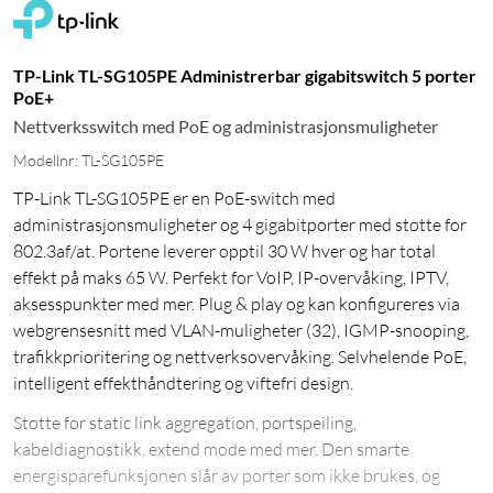
TP-Link TL-SG105PE Administrerbar gigabitswitch 5 porter
PoE+
Nettverksswitch med PoE og administrasjonsmuligheter
Modellnr: TL-SG105PE
TP-Link TL-SG105PE er en PoE-switch med
administrasjonsmuligheter og 4 gigabitporter med støtte for
802.3af/at. Portene leverer opptil 30 W hver og har total
effekt på maks 65 W. Perfekt for VoIP, IP-overvåking, IPTV,
aksesspunkter med mer. Plug & play og kan konfigureres via
webgrensesnitt med VLAN-muligheter (32), IGMP-snooping,
trafikkprioritering og nettverksovervåking. Selvhelende PoE,
intelligent effekthåndtering og viftefri design.
Støtte for static link aggregation, portspeiling,
kabeldiagnostikk, extend mode med mer. Den smarte
energisparefunksjonen slår av porter som ikke brukes, og