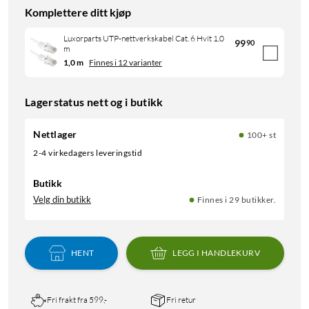
Komplettere ditt kjøp
Luxorparts UTP-nettverkskabel Cat. 6 Hvit 1,0
99
90
m
1,0 m
Finnes i 12 varianter
Lagerstatus nett og i butikk
Nettlager
100+ st
2-4 virkedagers leveringstid
Butikk
Velg din butikk
Finnes i 29 butikker.
HENT
LEGG I HANDLEKURV
Fri frakt fra 599,-
Fri retur