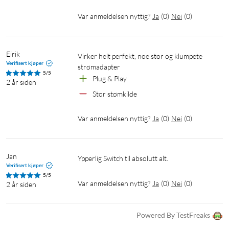
Var anmeldelsen nyttig?
Ja
(
0
)
Nei
(
0
)
Eirik
Virker helt perfekt, noe stor og klumpete 
Verifisert kjøper
strømadapter
5/5
Plug & Play
2 år siden
Stor stømkilde
Var anmeldelsen nyttig?
Ja
(
0
)
Nei
(
0
)
Jan
Ypperlig Switch til absolutt alt.
Verifisert kjøper
5/5
Var anmeldelsen nyttig?
Ja
(
0
)
Nei
(
0
)
2 år siden
Powered By TestFreaks