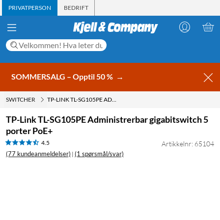
PRIVATPERSON
BEDRIFT
SOMMERSALG – Opptil 50 %
→
SWITCHER
TP-LINK TL-SG105PE ADMINISTRERBAR GIGABITSWITCH 5 PORTER POE+
TP-Link TL-SG105PE Administrerbar gigabitswitch 5
porter PoE+
4.5
Artikkelnr: 65104
(77 kundeanmeldelser)
(1 spørsmål/svar)
|