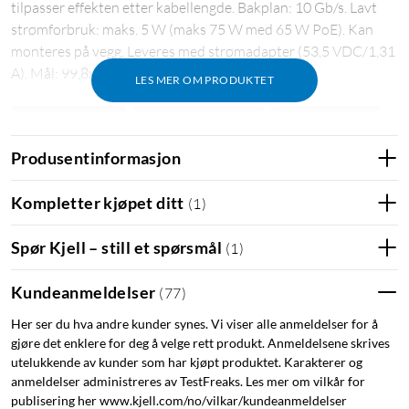
tilpasser effekten etter kabellengde. Bakplan: 10 Gb/s. Lavt
strømforbruk: maks. 5 W (maks 75 W med 65 W PoE). Kan
monteres på vegg. Leveres med strømadapter (53,5 VDC/1,31
A). Mål: 99,8x98x25 mm.
LES MER OM PRODUKTET
Nettverksswitch
Switch for nettverk
Kablet nettverk
Produsentinformasjon
PoE
Power over internet
Kompletter kjøpet ditt
(
1
)
Spør Kjell – still et spørsmål
(
1
)
Kundeanmeldelser
(
77
)
Her ser du hva andre kunder synes. Vi viser alle anmeldelser for å
gjøre det enklere for deg å velge rett produkt. Anmeldelsene skrives
utelukkende av kunder som har kjøpt produktet. Karakterer og
anmeldelser administreres av TestFreaks. Les mer om vilkår for
publisering her www.kjell.com/no/vilkar/kundeanmeldelser