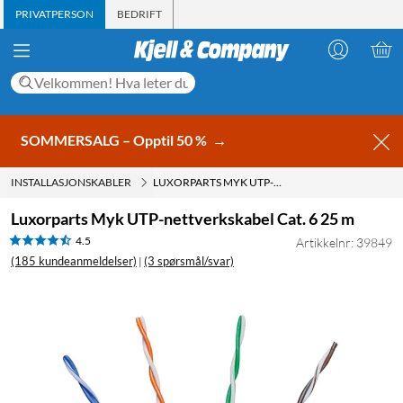
PRIVATPERSON
BEDRIFT
SOMMERSALG – Opptil 50 %
→
INSTALLASJONSKABLER
LUXORPARTS MYK UTP-NETTVERKSKABEL CAT. 6 25 M
Luxorparts Myk UTP-nettverkskabel Cat. 6 25 m
4.5
Artikkelnr: 39849
(185 kundeanmeldelser)
(3 spørsmål/svar)
|