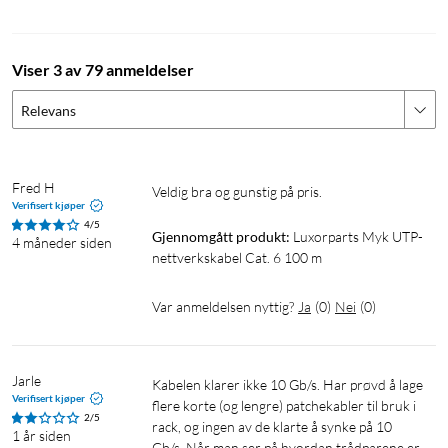
Viser 3 av 79 anmeldelser
Relevans
Fred H
Veldig bra og gunstig på pris.
Verifisert kjøper
4/5
Gjennomgått produkt:
Luxorparts Myk UTP-
4 måneder siden
nettverkskabel Cat. 6 100 m
Var anmeldelsen nyttig?
Ja
(
0
)
Nei
(
0
)
Jarle
Kabelen klarer ikke 10 Gb/s. Har prøvd å lage 
Verifisert kjøper
flere korte (og lengre) patchekabler til bruk i 
2/5
rack, og ingen av de klarte å synke på 10 
1 år siden
Gb/s. Når man ser på hvordan trådparene er 