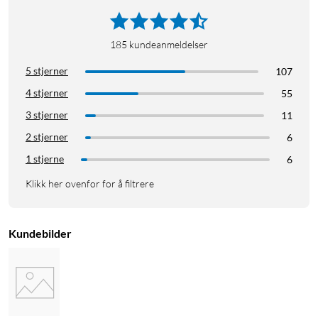
185
kundeanmeldelser
5 stjerner
107
4 stjerner
55
3 stjerner
11
2 stjerner
6
1 stjerne
6
Klikk her ovenfor for å filtrere
Kundebilder