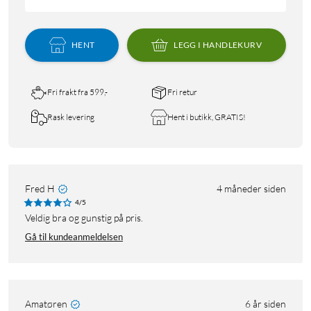
HENT
LEGG I HANDLEKURV
Fri frakt fra 599,-
Fri retur
Rask levering
Hent i butikk, GRATIS!
Fred H
4 måneder siden
4/5
Veldig bra og gunstig på pris.
Gå til kundeanmeldelsen
Amatøren
6 år siden