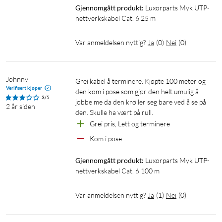
Gjennomgått produkt:
Luxorparts Myk UTP-
nettverkskabel Cat. 6 25 m
Var anmeldelsen nyttig?
Ja
(
0
)
Nei
(
0
)
Johnny
Grei kabel å terminere. Kjøpte 100 meter og 
Verifisert kjøper
den kom i pose som gjør den helt umulig å 
3/5
jobbe me da den krøller seg bare ved å se på 
2 år siden
den. Skulle ha vært på rull. 
Grei pris, Lett og terminere
Kom i pose
Gjennomgått produkt:
Luxorparts Myk UTP-
nettverkskabel Cat. 6 100 m
Var anmeldelsen nyttig?
Ja
(
1
)
Nei
(
0
)