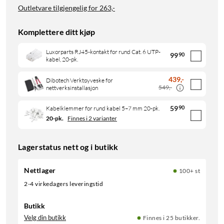
Outletvare tilgjengelig for
263,-
Komplettere ditt kjøp
Luxorparts RJ45-kontakt for rund Cat. 6 UTP-
99
90
kabel, 20-pk.
439
,
-
Dibotech Verktøyveske for
549,-
nettverksinstallasjon
59
90
Kabelklemmer for rund kabel 5–7 mm 20-pk.
20-pk.
Finnes i 2 varianter
Lagerstatus nett og i butikk
Nettlager
100+ st
2-4 virkedagers leveringstid
Butikk
Velg din butikk
Finnes i 25 butikker.