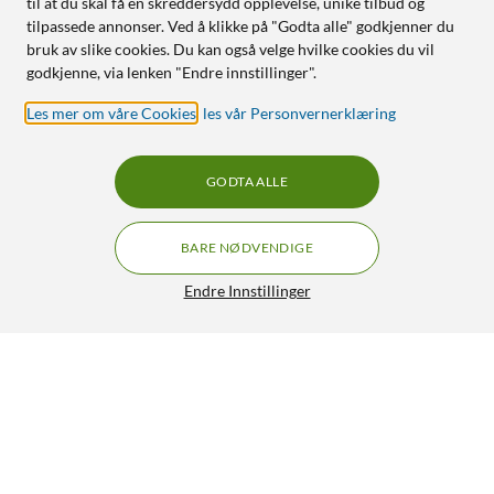
til at du skal få en skreddersydd opplevelse, unike tilbud og
tilpassede annonser. Ved å klikke på "Godta alle" godkjenner du
bruk av slike cookies. Du kan også velge hvilke cookies du vil
godkjenne, via lenken "Endre innstillinger".
Les mer om våre Cookies
,
les vår Personvernerklæring
GODTA ALLE
BARE NØDVENDIGE
Endre Innstillinger
Luxorparts Solid CCA UTP-nettverkskabel Cat.
GRATIS FRAKT
6 100 m
699,-
4.5/5
HENT
LEGG I HANDLEKURV