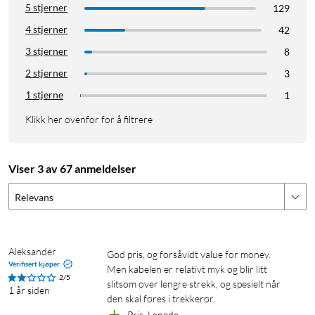
5 stjerner
129
4 stjerner
42
3 stjerner
8
2 stjerner
3
1 stjerne
1
Klikk her ovenfor for å filtrere
Viser 3 av 67 anmeldelser
Relevans
Aleksander
God pris, og forsåvidt value for money.

Verifisert kjøper
Men kabelen er relativt myk og blir litt 
2/5
slitsom over lengre strekk, og spesielt når 
1 år siden
den skal føres i trekkerør. 
Pris, Lengde