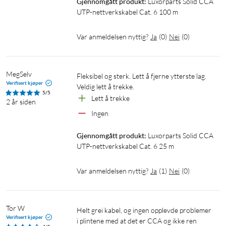
Gjennomgått produkt:
Luxorparts Solid CCA 
UTP-nettverkskabel Cat. 6 100 m
Var anmeldelsen nyttig?
Ja
(
0
)
Nei
(
0
)
MegSelv
Fleksibel og sterk. Lett å fjerne ytterste lag. 
Verifisert kjøper
Veldig lett å trekke. 
5/5
Lett å trekke
2 år siden
Ingen
Gjennomgått produkt:
Luxorparts Solid CCA 
UTP-nettverkskabel Cat. 6 25 m
Var anmeldelsen nyttig?
Ja
(
1
)
Nei
(
0
)
Tor W
Helt grei kabel, og ingen opplevde problemer 
Verifisert kjøper
i plintene med at det er CCA og ikke ren 