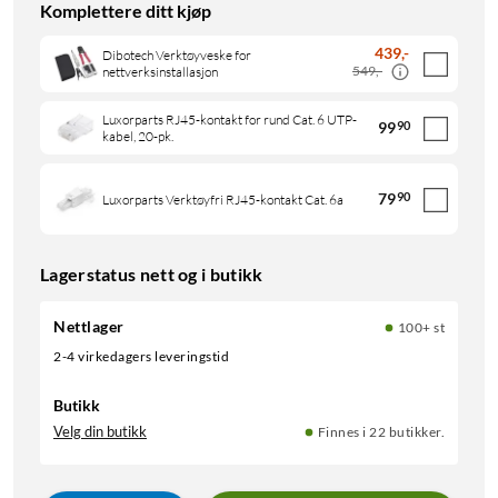
Komplettere ditt kjøp
439
,
-
Dibotech Verktøyveske for
549,-
nettverksinstallasjon
Luxorparts RJ45-kontakt for rund Cat. 6 UTP-
99
90
kabel, 20-pk.
79
90
Luxorparts Verktøyfri RJ45-kontakt Cat. 6a
Lagerstatus nett og i butikk
Nettlager
100+ st
2-4 virkedagers leveringstid
Butikk
Velg din butikk
Finnes i 22 butikker.