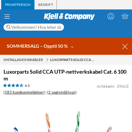
PRIVATPERSON
BEDRIFT
SOMMERSALG – Opptil 50 %
→
INSTALLASJONSKABLER
LUXORPARTS SOLID CCA UTP-NETTVERKSKABEL CAT. 6 100 M
Luxorparts Solid CCA UTP-nettverkskabel Cat. 6 100
m
4.5
Artikkelnr: 39863
(183 kundeanmeldelser)
(2 spørsmål/svar)
|