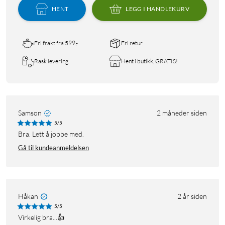
HENT
LEGG I HANDLEKURV
Fri frakt fra 599,-
Fri retur
Rask levering
Hent i butikk, GRATIS!
Samson
2 måneder siden
5/5
Bra. Lett å jobbe med.
Gå til kundeanmeldelsen
Håkan
2 år siden
5/5
Virkelig bra...👍