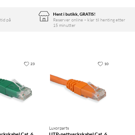
Hent i butikk, GRATIS!
tid på
Reserver online – klar til henting etter
15 minutter
23
10
Luxorparts
rkskabel Cat. 6
UTP-nettverkskabel Cat. 6