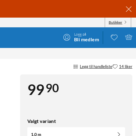
Butikker
Logg på
Bli medlem
Legg til handleliste
14 liker
90
99
Valgt variant
1,0 m