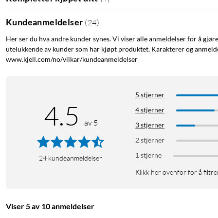
Kundeanmeldelser
(
24
)
Her ser du hva andre kunder synes. Vi viser alle anmeldelser for å gjør
utelukkende av kunder som har kjøpt produktet. Karakterer og anmeldel
www.kjell.com/no/vilkar/kundeanmeldelser
5 stjerner
4.5
4 stjerner
av 5
3 stjerner
2 stjerner
1 stjerne
24
kundeanmeldelser
Klikk her ovenfor for å filtre
Viser 5 av 10 anmeldelser