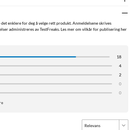
e det enklere for deg å velge rett produkt. Anmeldelsene skrives
ser administreres av TestFreaks. Les mer om vilkår for publisering her
18
4
2
0
0
re
Relevans