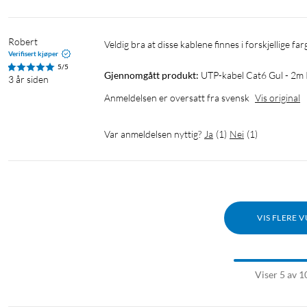
Robert
Veldig bra at disse kablene finnes i forskjellige f
Verifisert kjøper
5/5
Gjennomgått produkt:
UTP-kabel Cat6 Gul - 2m
3 år siden
Anmeldelsen er oversatt fra svensk
Vis original
Var anmeldelsen nyttig?
Ja
(
1
)
Nei
(
1
)
VIS FLERE 
Viser 5 av 1