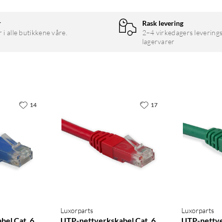
r
Rask levering
r i alle butikkene våre.
2–4 virkedagers leverings
lagervarer
14
17
Luxorparts
Luxorparts
el Cat. 6
UTP-nettverkskabel Cat. 6
UTP-nettve