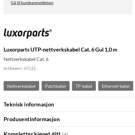
Gå til kundeanmeldelsen
Luxorparts UTP-nettverkskabel Cat. 6 Gul 1,0 m
Nettverkskabel Cat. 6
Artikkelnr: 69131
Nettverkskabel
Patchkabel
TP-kabel
Ethernet-kabel
Teknisk informasjon
Produsentinformasjon
Kompletter kjøpet ditt
(
4
)