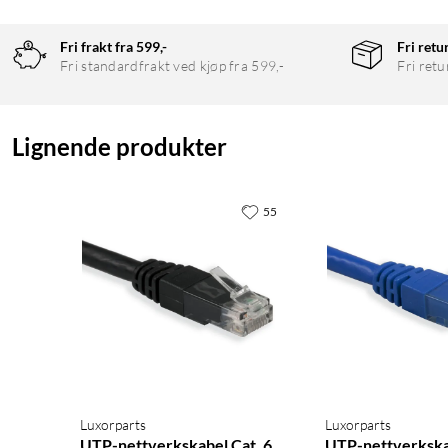
Fri frakt fra 599,-
Fri retu
Fri standardfrakt ved kjøp fra 599,-
Fri retu
Lignende produkter
55
Luxorparts
Luxorparts
UTP-nettverkskabel Cat. 6
UTP-nettverkskab