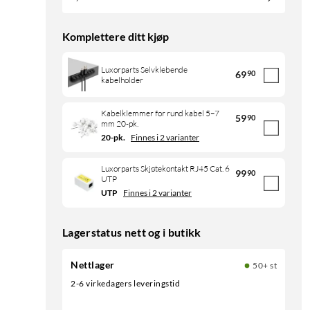
Komplettere ditt kjøp
Luxorparts Selvklebende
69
90
kabelholder
Kabelklemmer for rund kabel 5–7
59
90
mm 20-pk.
20-pk.
Finnes i 2 varianter
Luxorparts Skjøtekontakt RJ45 Cat. 6
99
90
UTP
UTP
Finnes i 2 varianter
Lagerstatus nett og i butikk
Nettlager
50+ st
2-6 virkedagers leveringstid