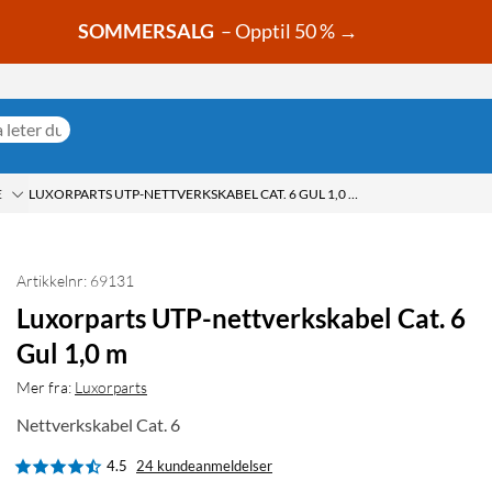
SOMMERSALG
– Opptil 50 % →
E
LUXORPARTS UTP-NETTVERKSKABEL CAT. 6 GUL 1,0 M
Artikkelnr: 69131
Luxorparts UTP-nettverkskabel Cat. 6
Gul 1,0 m
Mer fra:
Luxorparts
Nettverkskabel Cat. 6
4.5
24 kundeanmeldelser