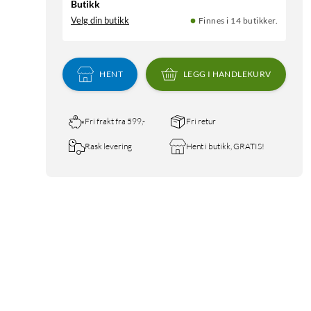
Butikk
Velg din butikk
Finnes i 14 butikker.
HENT
LEGG I HANDLEKURV
Fri frakt fra 599,-
Fri retur
Rask levering
Hent i butikk, GRATIS!