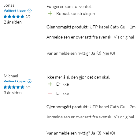
Jonas
Fungerer som forventet.
Verifisert kjøper
Robust konstruksjon.
5/5
2 år siden
Gjennomgått produkt:
UTP-kabel Cat6 Gul - 1m
Anmeldelsen er oversatt fra svensk
Vis original
Var anmeldelsen nyttig?
Ja
(
0
)
Nei
(
0
)
Michael
ikke mer å si, den gjør det den skal.
Verifisert kjøper
Er ikke
5/5
3 år siden
Er ikke
Gjennomgått produkt:
UTP-kabel Cat6 Gul - 2m
Anmeldelsen er oversatt fra svensk
Vis original
Var anmeldelsen nyttig?
Ja
(
3
)
Nei
(
0
)