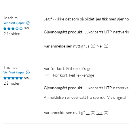
Joachim
Jeg fikk ikke det som på bildet, jeg fikk med gjenn
Verifisert kjøper
3/5
Gjennomgått produkt:
Luxorparts UTP-nettverks
2 år siden
Var anmeldelsen nyttig?
Ja
(
0
)
Nei
(
1
)
Thomas
Var for kort. Feil rekkefølge
Verifisert kjøper
For kort. Feil rekkefølge
5/5
2 år siden
Gjennomgått produkt:
Luxorparts UTP-nätverksk
Anmeldelsen er oversatt fra svensk
Vis original
Var anmeldelsen nyttig?
Ja
(
0
)
Nei
(
0
)