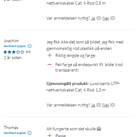
nettverkskabel Cat. 6 Rød 0,5 m
Var anmeldelsen nyttig?
Ja
(
0
)
Nei
(
0
)
Joachim
Jeg fikk ikke det som på bildet, jeg fikk med 
Verifisert kjøper
gjennomsiktig rød plastikk på enden.
3/5
Riktig lengde og farge
2 år siden
Feil farge på endepunkt ift. bilde (rød 
transparent)
Gjennomgått produkt:
Luxorparts UTP-
nettverkskabel Cat. 6 Rød 1,0 m
Var anmeldelsen nyttig?
Ja
(
0
)
Nei
(
0
)
Thomas
Alt fungerte som det skulle 🤗
Verifisert kjøper
Passe