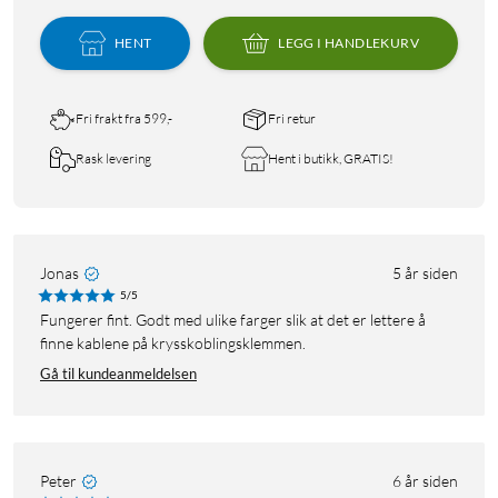
HENT
LEGG I HANDLEKURV
Fri frakt fra 599,-
Fri retur
Rask levering
Hent i butikk, GRATIS!
Jonas
5 år siden
5/5
Fungerer fint. Godt med ulike farger slik at det er lettere å
finne kablene på krysskoblingsklemmen.
Gå til kundeanmeldelsen
Peter
6 år siden