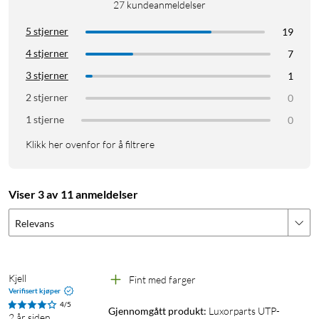
27
kundeanmeldelser
5 stjerner
19
4 stjerner
7
3 stjerner
1
2 stjerner
0
1 stjerne
0
Klikk her ovenfor for å filtrere
Viser 3 av 11 anmeldelser
Relevans
Kjell
Fint med farger
Verifisert kjøper
4/5
Gjennomgått produkt:
Luxorparts UTP-
2 år siden