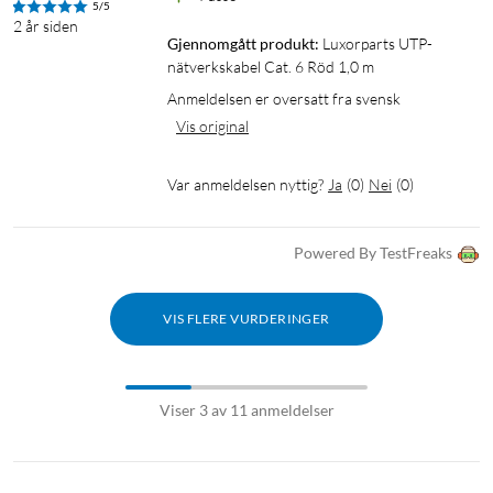
5/5
2 år siden
Gjennomgått produkt:
Luxorparts UTP-
nätverkskabel Cat. 6 Röd 1,0 m
Anmeldelsen er oversatt fra svensk
Vis original
Var anmeldelsen nyttig?
Ja
(
0
)
Nei
(
0
)
Powered By TestFreaks
VIS FLERE VURDERINGER
Viser 3 av 11 anmeldelser