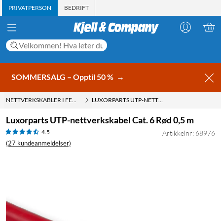
PRIVATPERSON
BEDRIFT
SOMMERSALG – Opptil 50 %
→
NETTVERKSKABLER I FERDIG LENGDE
LUXORPARTS UTP-NETTVERKSKABEL CAT. 6 RØD 0,5 M
Luxorparts UTP-nettverkskabel Cat. 6 Rød 0,5 m
4.5
Artikkelnr: 68976
(27 kundeanmeldelser)