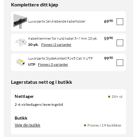
Komplettere ditt kjøp
69
90
Luxorparts Selvklebende kabelholder
59
90
Kabelklemmer for rund kabel 5–7 mm 20-pk.
20-pk.
Finnes i 2 varianter
99
90
Luxorparts Skjøtekontakt RJ45 Cat. 6 UTP
UTP
Finnes i 2 varianter
Lagerstatus nett og i butikk
Nettlager
20+ st
2-6 virkedagers leveringstid
Butikk
Velg din butikk
Finnes i 19 butikker.