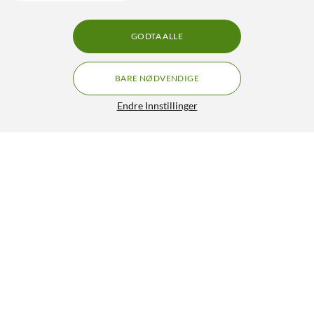
GODTA ALLE
BARE NØDVENDIGE
Endre Innstillinger
Luxorparts UTP-nettverkskabel Cat. 6 Rød 0,5 m
79,90
4.5/5
HENT
LEGG I HANDLEKURV