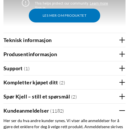
LES MER OM PRODUKTET
Teknisk informasjon
Produsentinformasjon
Lett å installere og kan festes både på vegg, rør og i tak.
Support
(
1
)
Kompletter kjøpet ditt
(
2
)
Brukervennlig mobilapp
Spør Kjell – still et spørsmål
(
2
)
Kameraet installeres enkelt via appen
TP-Link Tapo
(iOS/Android), der du får tilgang til en live-view fra kameraet
Kundeanmeldelser
(
1182
)
og kan strømme bildet direkte til mobil eller nettbrett. Her kan
du også manuelt lagre bilder og videoer på enheten din, som
Her ser du hva andre kunder synes. Vi viser alle anmeldelser for å
er lagret på minnekortet eller TP-Links skytjeneste (ekstra
gjøre det enklere for deg å velge rett produkt. Anmeldelsene skrives