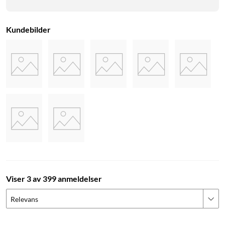
Spill inn en egen varslingsmelding. Velegnet for å avskrekke.
Kundebilder
Privatmodus
Hvis du vil unngå at kameraet filmer deg og familien din når
dere er hjemme, kan du enkelt aktivere smart privatmodus.
Kameraet vippes til kameralinsen blokkeres. Når du så forlater
hjemmet, er det like enkelt å aktivere kameraet igjen.
Montering
Kameraet kan monteres på vegg, rør og i tak via medfølgende
installasjonsutstyr. I appen justerer du enkelt hvordan
kameraet er plassert, slik at bildet skal tilpasse seg på rett
Viser 3 av 399 anmeldelser
måte.
Relevans
Tåler regn, snø og minusgrader i henhold til IP65-klassifiseringen.