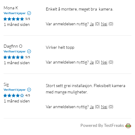
Mona K
Enkelt å montere, meget bra  kamera. 
Verifisert kjøper
5/5
Var anmeldelsen nyttig?
Ja
(
0
)
Nei
(
0
)
Spesifikasjoner
1 måned siden
Sikkerhet: 128 bit AES-kryptering med SSL/TLS
Wifi-protokoll: IEEE 802.11b/g/n, 2.4 GHz
Dagfinn O
Virker helt topp
Trådløs kryptering: WPA/WPA2-PSK
Verifisert kjøper
Oppløsning: 1080p/15 fps
5/5
Var anmeldelsen nyttig?
Ja
(
0
)
Nei
(
0
)
1 måned siden
Bildesensor: 1/3"
Synsfelt: 360° horisontalt, 130° vertikalt
Kortplass: Micro-SD (maks 512 GB, følger ikke med).
Sig
Nattsyn
Stort sett grei installasjon. Fleksibelt kamera 
Verifisert kjøper
med mange muligheter.
IP-klasse: IP65
4/5
Driftstemperatur: -30 °C – 60 °C
1 måned siden
Var anmeldelsen nyttig?
Ja
(
0
)
Nei
(
0
)
Innebygd mikrofon og høyttaler
Mål: 124x123x90 mm
Leveres med strømadapter (9 V / 1 A) og installasjonsutstyr
Powered By TestFreaks