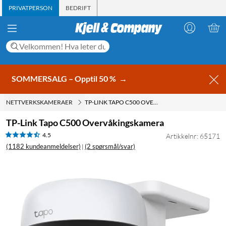
PRIVATPERSON
BEDRIFT
SOMMERSALG – Opptil 50 %
→
NETTVERKSKAMERAER
TP-LINK TAPO C500 OVERVÅKINGSKAMERA
TP-Link Tapo C500 Overvåkingskamera
4.5
Artikkelnr: 65171
(1182 kundeanmeldelser)
(2 spørsmål/svar)
|