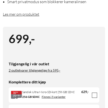
Smart privatmodus som blokkerer kameralinsen
Les mer om produktet
699
,
-
Tilgjengelig i vår outlet
2 outletvarer tilgjengelige fra
595,-
Komplettere ditt kjøp
629
,
-
Sandisk Ultra Micro-SD-kort 256 GB SDXC
256 GB SDXC
Finnes i 5 varianter