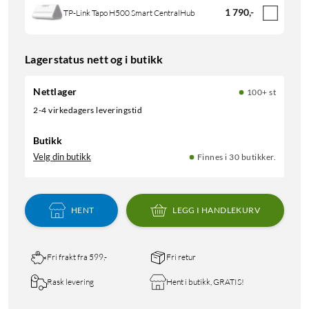
1 790
,
-
TP-Link Tapo H500 Smart CentralHub
Lagerstatus nett og i butikk
Nettlager
100+ st
2-4 virkedagers leveringstid
Butikk
Velg din butikk
Finnes i 30 butikker.
HENT
LEGG I HANDLEKURV
Fri frakt fra 599,-
Fri retur
Rask levering
Hent i butikk, GRATIS!