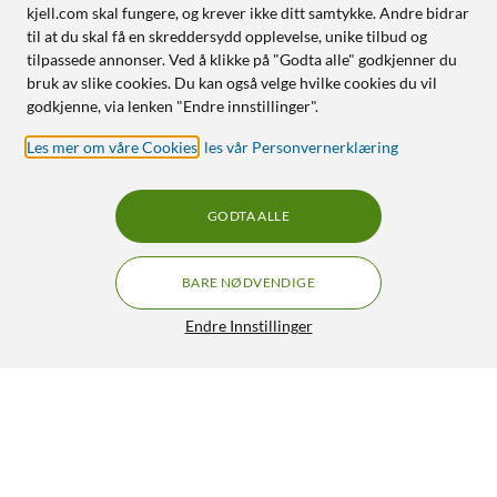
kjell.com skal fungere, og krever ikke ditt samtykke. Andre bidrar
til at du skal få en skreddersydd opplevelse, unike tilbud og
tilpassede annonser. Ved å klikke på "Godta alle" godkjenner du
bruk av slike cookies. Du kan også velge hvilke cookies du vil
godkjenne, via lenken "Endre innstillinger".
Les mer om våre Cookies
,
les vår Personvernerklæring
GODTA ALLE
BARE NØDVENDIGE
Endre Innstillinger
TP-Link Tapo C500 Overvåkingskamera
GRATIS FRAKT
4.5/5
699,-
HENT
LEGG I HANDLEKURV