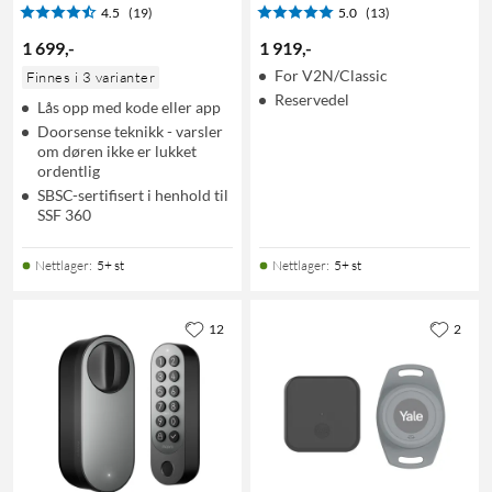
4.5
(19)
5.0
(13)
1 699
,
-
1 919
,
-
For V2N/Classic
Finnes i 3 varianter
Reservedel
Lås opp med kode eller app
Doorsense teknikk - varsler
om døren ikke er lukket
ordentlig
SBSC-sertifisert i henhold til
SSF 360
Nettlager
:
5+ st
Nettlager
:
5+ st
12
2