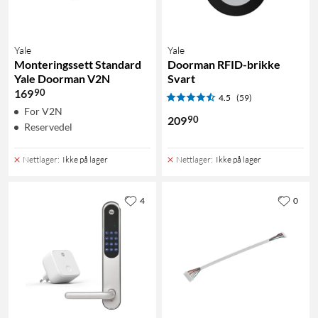
Yale
Yale
Monteringssett Standard
Doorman RFID-brikke
Yale Doorman V2N
Svart
90
169
4.5
(59)
For V2N
90
209
Reservedel
Nettlager
:
Ikke på lager
Nettlager
:
Ikke på lager
4
0