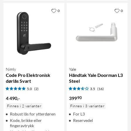
0
0
Nimly
Yale
Code Pro Elektronisk
Håndtak Yale Doorman L3
dørlås Svart
Steel
5.0
(2)
3.5
(16)
90
4 490
,
-
399
Finnes i 2 varianter
Finnes i 3 varianter
Robust lås for ytterdøren
For L3
Kode, brikke eller
Reservedel
fingeravtrykk