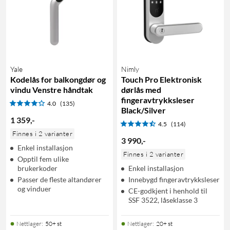
Yale
Nimly
Kodelås for balkongdør og
Touch Pro Elektronisk
vindu Venstre håndtak
dørlås med
fingeravtrykksleser
4.0
(135)
Black/Silver
1 359
,
-
4.5
(114)
Finnes i 2 varianter
3 990
,
-
Enkel installasjon
Finnes i 2 varianter
Opptil fem ulike
brukerkoder
Enkel installasjon
Passer de fleste altandører
Innebygd fingeravtrykksleser
og vinduer
CE-godkjent i henhold til
SSF 3522, låseklasse 3
Nettlager
:
50+ st
Nettlager
:
20+ st