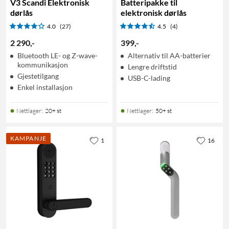
V3 Scandi Elektronisk
Batteripakke til
dørlås
elektronisk dørlås
4.0
(27)
4.5
(4)
2 290
,
-
399
,
-
Bluetooth LE- og Z-wave-
Alternativ til AA-batterier
kommunikasjon
Lengre driftstid
Gjestetilgang
USB-C-lading
Enkel installasjon
Nettlager
:
20+ st
Nettlager
:
50+ st
KAMPANJE
1
16