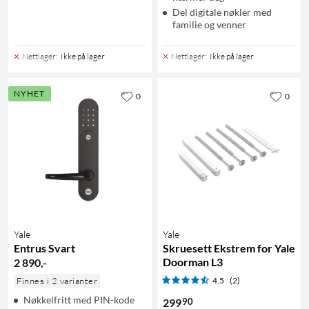
Del digitale nøkler med
familie og venner
Nettlager
:
Ikke på lager
Nettlager
:
Ikke på lager
NYHET
0
0
Yale
Yale
Entrus Svart
Skruesett Ekstrem for Yale
Doorman L3
2 890
,
-
Finnes i 2 varianter
4.5
(2)
Nøkkelfritt med PIN-kode
90
299