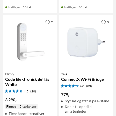
Nettlager
:
50+ st
Nettlager
:
20+ st
2
3
Nimly
Yale
Code Elektronisk dørlås
ConnectX Wi-Fi Bridge
White
4.0
(83)
4.5
(20)
779
,
-
3 290
,
-
Styr lås og status på avstand
Finnes i 2 varianter
Koble til opptil 4
smartenheter
Flere åpnealternativer