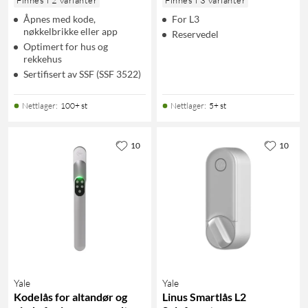
Åpnes med kode,
For L3
nøkkelbrikke eller app
Reservedel
Optimert for hus og
rekkehus
Sertifisert av SSF (SSF 3522)
Nettlager
:
100+ st
Nettlager
:
5+ st
10
10
Yale
Yale
Kodelås for altandør og
Linus Smartlås L2