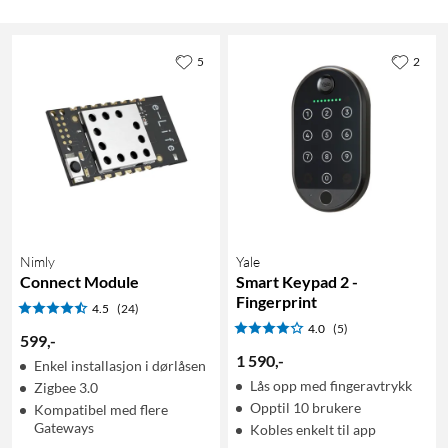
5
2
Nimly
Yale
Connect Module
Smart Keypad 2 -
Fingerprint
4.5
(24)
4.0
(5)
599
,
-
1 590
,
-
Enkel installasjon i dørlåsen
Lås opp med fingeravtrykk
Zigbee 3.0
Opptil 10 brukere
Kompatibel med flere
Gateways
Kobles enkelt til app