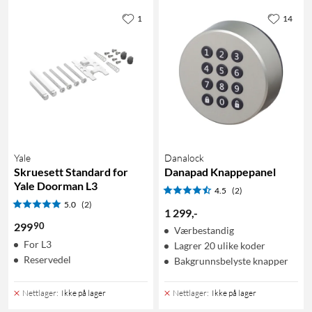
1
14
Yale
Danalock
Skruesett Standard for
Danapad Knappepanel
Yale Doorman L3
4.5
(2)
5.0
(2)
1 299
,
-
90
299
Værbestandig
For L3
Lagrer 20 ulike koder
Reservedel
Bakgrunnsbelyste knapper
Nettlager
:
Ikke på lager
Nettlager
:
Ikke på lager