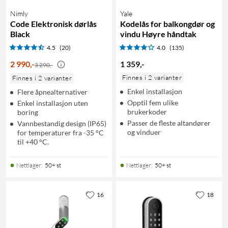
Nimly
Yale
Code Elektronisk dørlås
Kodelås for balkongdør og
Black
vindu Høyre håndtak
4.5
(20)
4.0
(135)
2 990
,
-
1 359
,
-
3 290,-
Finnes i 2 varianter
Finnes i 2 varianter
Enkel installasjon
Flere åpnealternativer
Opptil fem ulike
Enkel installasjon uten
brukerkoder
boring
Passer de fleste altandører
Vannbestandig design (IP65)
og vinduer
for temperaturer fra -35 °C
til +40 °C.
Nettlager
:
50+ st
Nettlager
:
50+ st
16
18