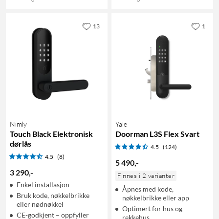
13
1
Nimly
Yale
Touch Black Elektronisk
Doorman L3S Flex Svart
dørlås
4.5
(124)
4.5
(8)
5 490
,
-
3 290
,
-
Finnes i 2 varianter
Enkel installasjon
Åpnes med kode,
Bruk kode, nøkkelbrikke
nøkkelbrikke eller app
eller nødnøkkel
Optimert for hus og
CE-godkjent – oppfyller
rekkehus