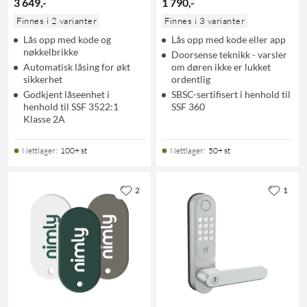
3 649
,
-
1 790
,
-
Finnes i 2 varianter
Finnes i 3 varianter
Lås opp med kode og
Lås opp med kode eller app
nøkkelbrikke
Doorsense teknikk - varsler
Automatisk låsing for økt
om døren ikke er lukket
sikkerhet
ordentlig
Godkjent låseenhet i
SBSC-sertifisert i henhold til
henhold til SSF 3522:1
SSF 360
Klasse 2A
Nettlager
:
100+ st
Nettlager
:
50+ st
2
1