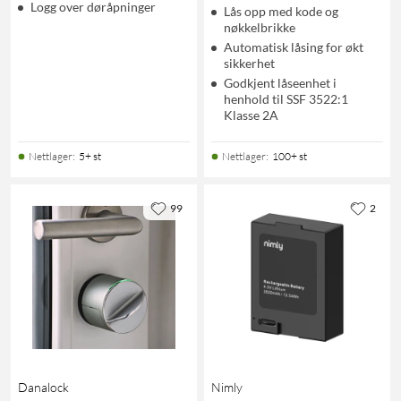
Logg over døråpninger
Lås opp med kode og
nøkkelbrikke
Automatisk låsing for økt
sikkerhet
Godkjent låseenhet i
henhold til SSF 3522:1
Klasse 2A
Nettlager
:
5+ st
Nettlager
:
100+ st
99
2
Danalock
Nimly