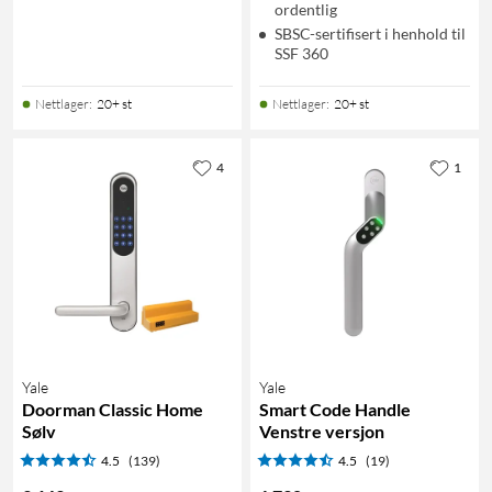
ordentlig
SBSC-sertifisert i henhold til
SSF 360
Nettlager
:
20+ st
Nettlager
:
20+ st
4
1
Yale
Yale
Doorman Classic Home
Smart Code Handle
Sølv
Venstre versjon
4.5
(139)
4.5
(19)