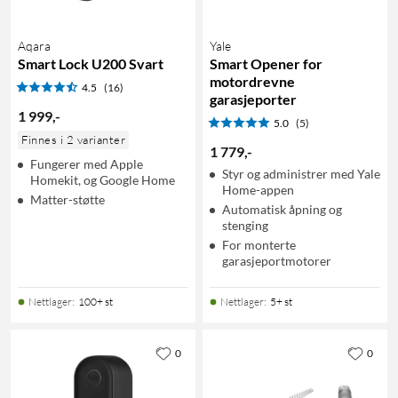
Aqara
Yale
Smart Lock U200 Svart
Smart Opener for
motordrevne
4.5
(16)
garasjeporter
1 999
,
-
5.0
(5)
Finnes i 2 varianter
1 779
,
-
Fungerer med Apple
Styr og administrer med Yale
Homekit, og Google Home
Home-appen
Matter-støtte
Automatisk åpning og
stenging
For monterte
garasjeportmotorer
Nettlager
:
100+ st
Nettlager
:
5+ st
0
0