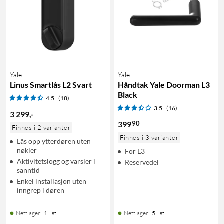
Yale
Yale
Linus Smartlås L2 Svart
Håndtak Yale Doorman L3
Black
4.5
(18)
3.5
(16)
3 299
,
-
90
399
Finnes i 2 varianter
Finnes i 3 varianter
Lås opp ytterdøren uten
nøkler
For L3
Aktivitetslogg og varsler i
Reservedel
sanntid
Enkel installasjon uten
inngrep i døren
Nettlager
:
1+ st
Nettlager
:
5+ st