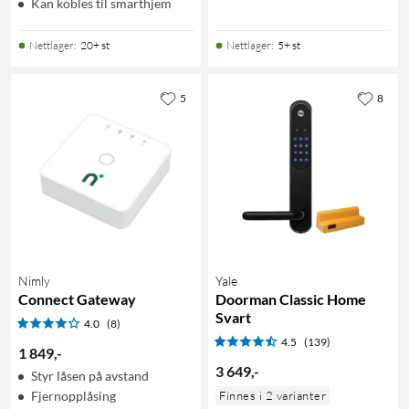
Kan kobles til smarthjem
Nettlager
:
20+ st
Nettlager
:
5+ st
5
8
Nimly
Yale
Connect Gateway
Doorman Classic Home
Svart
4.0
(8)
4.5
(139)
1 849
,
-
3 649
,
-
Styr låsen på avstand
Fjernopplåsing
Finnes i 2 varianter