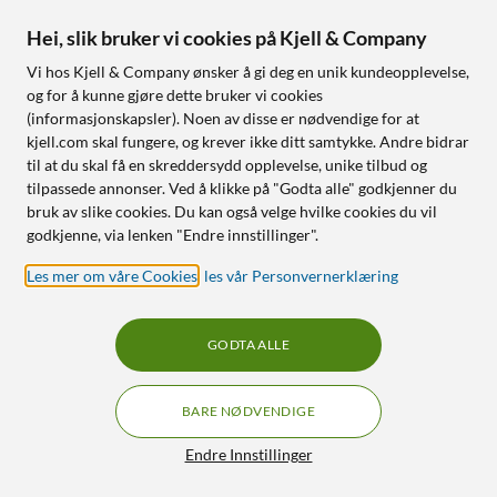
4.5
(2)
Hei, slik bruker vi cookies på Kjell & Company
90
329
For V2N/Classic
Vi hos Kjell & Company ønsker å gi deg en unik kundeopplevelse,
og for å kunne gjøre dette bruker vi cookies
Reservedel
(informasjonskapsler). Noen av disse er nødvendige for at
kjell.com skal fungere, og krever ikke ditt samtykke. Andre bidrar
Nettlager
:
Ikke på lager
til at du skal få en skreddersydd opplevelse, unike tilbud og
tilpassede annonser. Ved å klikke på "Godta alle" godkjenner du
bruk av slike cookies. Du kan også velge hvilke cookies du vil
godkjenne, via lenken "Endre innstillinger".
Les mer om våre Cookies
,
les vår Personvernerklæring
Bli medlem hos
Kjell & Company
GODTA ALLE
Bli medlem og få ekstra bra medlemspriser, poeng på alt
BARE NØDVENDIGE
du handler og 100 dagers åpent kjøp. Medlemskapet ditt
er helt digitalt – praktisk og kortløst!
Filtre
Endre Innstillinger
Les mer om medlemskapet