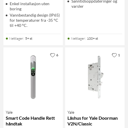
Sanntidsoppdateringer og
Enkel installasjon uten
varsler
boring
Vannbestandig design (IP65)
for temperaturer fra -35 °C
til +40 °C.
Nettlager
:
5+ st
Nettlager
:
100+ st
6
1
Yale
Yale
Smart Code Handle Rett
Låshus for Yale Doorman
håndtak
V2N/Classic