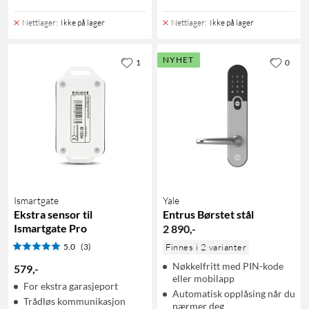
Nettlager
:
Ikke på lager
Nettlager
:
Ikke på lager
NYHET
1
0
Ismartgate
Yale
Ekstra sensor til
Entrus Børstet stål
Ismartgate Pro
2 890
,
-
5.0
(3)
Finnes i 2 varianter
Nøkkelfritt med PIN-kode
579
,
-
eller mobilapp
For ekstra garasjeport
Automatisk opplåsing når du
Trådløs kommunikasjon
nærmer deg