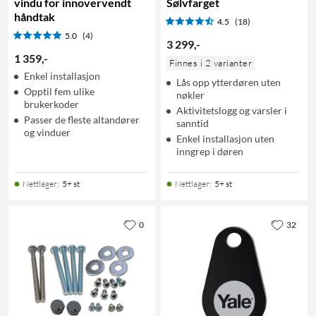
vindu for innovervendt
Sølvfarget
håndtak
4.5
(18)
5.0
(4)
3 299
,
-
1 359
,
-
Finnes i 2 varianter
Enkel installasjon
Lås opp ytterdøren uten
Opptil fem ulike
nøkler
brukerkoder
Aktivitetslogg og varsler i
Passer de fleste altandører
sanntid
og vinduer
Enkel installasjon uten
inngrep i døren
Nettlager
:
5+ st
Nettlager
:
5+ st
0
32