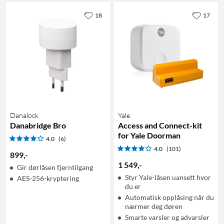
18
17
Danalock
Yale
Danabridge Bro
Access and Connect-kit
for Yale Doorman
4.0
(6)
4.0
(101)
899
,
-
1 549
,
-
Gir dørlåsen fjerntilgang
Styr Yale-låsen uansett hvor
AES-256-kryptering
du er
Automatisk opplåsing når du
nærmer deg døren
Smarte varsler og advarsler