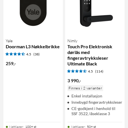
Yale
Nimly
Doorman L3 Nøkkelbrikke
Touch Pro Elektronisk
dørlås med
4.5
(38)
fingeravtrykksleser
259
,
-
Ultimate Black
4.5
(114)
3 990
,
-
Finnes i 2 varianter
Enkel installasjon
Innebygd fingeravtrykksleser
CE-godkjent i henhold til
SSF 3522, låseklasse 3
Nettlager
:
100+ st
Nettlager
:
50+ st