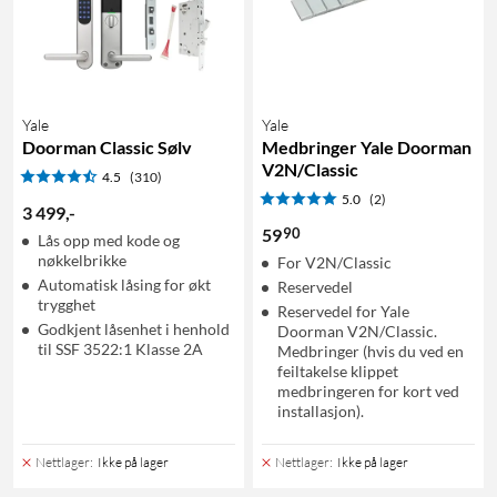
Yale
Yale
Doorman Classic Sølv
Medbringer Yale Doorman
V2N/Classic
4.5
(310)
5.0
(2)
3 499
,
-
90
59
Lås opp med kode og
nøkkelbrikke
For V2N/Classic
Automatisk låsing for økt
Reservedel
trygghet
Reservedel for Yale
Godkjent låsenhet i henhold
Doorman V2N/Classic.
til SSF 3522:1 Klasse 2A
Medbringer (hvis du ved en
feiltakelse klippet
medbringeren for kort ved
installasjon).
Nettlager
:
Ikke på lager
Nettlager
:
Ikke på lager