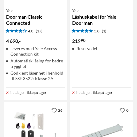
Yale
Yale
Doorman Classic
Låshuskabel for Yale
Connected
Doorman
4.0
(17)
5.0
(1)
90
4 690
,
-
219
Leveres med Yale Access
Reservedel
Connection kit
Automatisk låsing for bedre
trygghet
Godkjent låsenhet i henhold
til SSF 3522: Klasse 2A
Nettlager
:
Ikke på lager
Nettlager
:
Ikke på lager
26
0