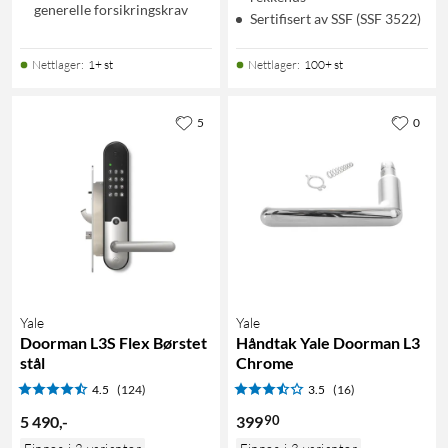
generelle forsikringskrav
Sertifisert av SSF (SSF 3522)
Nettlager
:
1+ st
Nettlager
:
100+ st
5
0
Yale
Yale
Doorman L3S Flex Børstet
Håndtak Yale Doorman L3
stål
Chrome
4.5
(124)
3.5
(16)
90
5 490
,
-
399
Finnes i 2 varianter
Finnes i 3 varianter