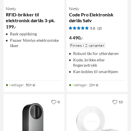
Nimly
Nimly
RFID-brikker til
Code Pro Elektronisk
elektronisk dørlås 3-pk.
dørlås Sølv
199
,
-
5.0
(2)
Rask opplåsing
4 490
,
-
Passer Nimlys elektroniske
låser
Finnes i 2 varianter
Robust lås for ytterdøren
Kode, brikke eller
fingeravtrykk
Kan kobles til smarthjem
Nettlager
:
50+ st
Nettlager
:
20+ st
0
15