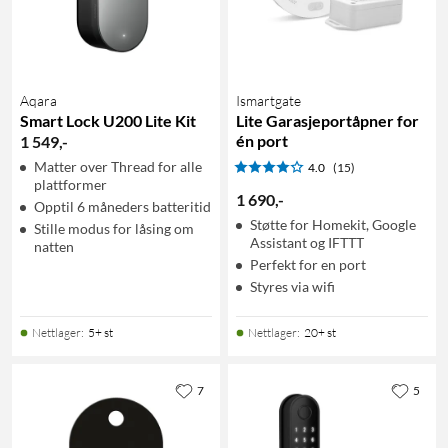
Aqara
Ismartgate
Smart Lock U200 Lite Kit
Lite Garasjeportåpner for
én port
1 549
,
-
Matter over Thread for alle
4.0
(15)
plattformer
1 690
,
-
Opptil 6 måneders batteritid
Støtte for Homekit, Google
Stille modus for låsing om
Assistant og IFTTT
natten
Perfekt for en port
Styres via wifi
Nettlager
:
5+ st
Nettlager
:
20+ st
7
5