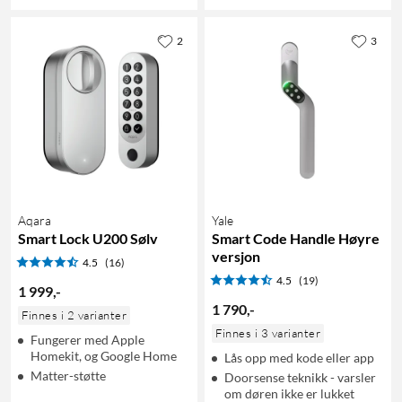
2
3
Aqara
Yale
Smart Lock U200 Sølv
Smart Code Handle Høyre
versjon
4.5
(16)
4.5
(19)
1 999
,
-
1 790
,
-
Finnes i 2 varianter
Finnes i 3 varianter
Fungerer med Apple
Homekit, og Google Home
Lås opp med kode eller app
Matter-støtte
Doorsense teknikk - varsler
om døren ikke er lukket