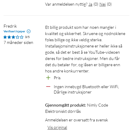
Var anmeldelsen nyttig?
Ja
(
0
)
Nei
(
0
)
Fredrik
Et billig produkt som har noen mangler i 
Verifisert kjøper
kvalitet og sikkerhet. Skruene og nødnøklene 
3/5
føles billige og ikke veldig sterke. 
7 måneder siden
Installasjonsinstruksjonene er heller ikke så 
gode, så det er best å se YouTube-videoen 
deres for bedre instruksjoner. Men du får 
det du betaler for, og låsen er billigere enn 
hos andre konkurrenter.
Pris
Ingen innebygd Bluetooth eller WiFi, 
Dårlige instruksjoner
Gjennomgått produkt:
Nimly Code 
Elektroniskt dörrlås
Anmeldelsen er oversatt fra svensk
Vis original