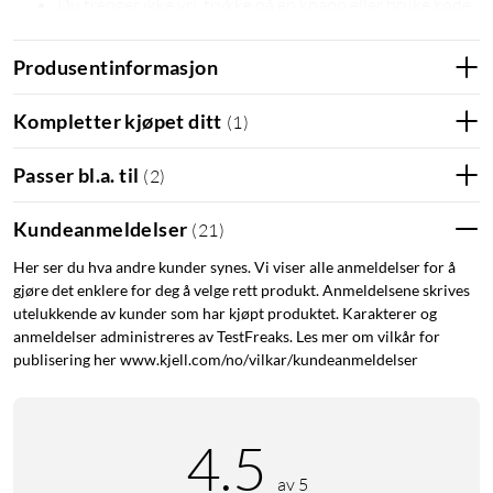
Du trenger ikke vri, trykke på en knapp eller bruke kode
for å åpne døren fra innsiden – spesielt viktig ved
evakuering
Produsentinformasjon
Klar for tilkobling til mobilapp og smarthussystem med
tilleggspakkene Nimly Module
(
52187
)
og Connect
Kompletter kjøpet ditt
(
1
)
(
52188
)
Lydsignal varsler deg når det er på tide å bytte batterier
Passer bl.a. til
(
2
)
Kundeanmeldelser
(
21
)
Nødnøkkel
Her ser du hva andre kunder synes. Vi viser alle anmeldelser for å
gjøre det enklere for deg å velge rett produkt. Anmeldelsene skrives
Med nødnøkkel har du alltid tryggheten til å kunne åpne
utelukkende av kunder som har kjøpt produktet. Karakterer og
døren mekanisk hvis for eksempel batteriene er tomme.
anmeldelser administreres av TestFreaks. Les mer om vilkår for
Nødnøkkelen kan oppbevares hos en nabo, i bilen eller på
publisering her www.kjell.com/no/vilkar/kundeanmeldelser
nøkkelknippet.
Enkel montering
4.5
Kompatibel med både høyre- og venstrehengslede dører, med
av 5