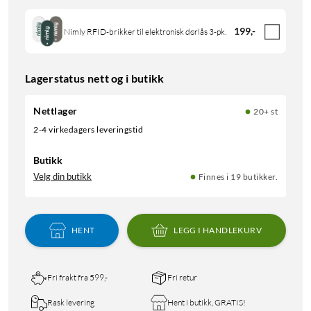
199
,
-
Nimly RFID-brikker til elektronisk dørlås 3-pk.
Lagerstatus nett og i butikk
Nettlager
20+ st
2-4 virkedagers leveringstid
Butikk
Velg din butikk
Finnes i 19 butikker.
HENT
LEGG I HANDLEKURV
Fri frakt fra 599,-
Fri retur
Rask levering
Hent i butikk, GRATIS!