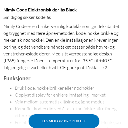
Nimly Code Elektronisk dørlås Black
Smidig og sikker kodelås
Nimly Code er en brukervennlig kodelås som gir fleksibilitet
og trygghet med flere åpne-metoder: kode, nøkkelbrikke og
mekanisk nødnøkkel. Den enkle installasjonen krever ingen
boring, og det vendbare håndtaket passer både høyre- og
venstrehengslede dører. Med sitt værbestandige design
(IP65) fungerer låsen i temperaturer fra -35 °C til +40 °C.
Tilgjengelig i svart eller hvitt. CE-godkjent, låsklasse 2.
Funksjoner
Bruk kode, nøkkelbrikker eller nødnøkler
Opplyst display for enklere inntasting i mørket
Velg mellom automatisk låsing og åpne modus
Kamufler koden din ved å taste inn falske sifre før og
etter koden
LES MER OM PRODUKTET
Forlat hjemmet trygt med dørlåsens EasyExit-funksjon