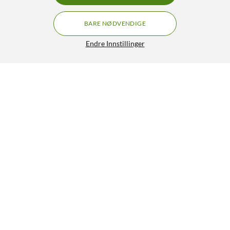
BARE NØDVENDIGE
Endre Innstillinger
GRATIS FRAKT
Nimly Code Elektronisk dørlås Black
4.5/5
2 990,-
3 290,-
HENT
LEGG I HANDLEKURV
Lignende produkter