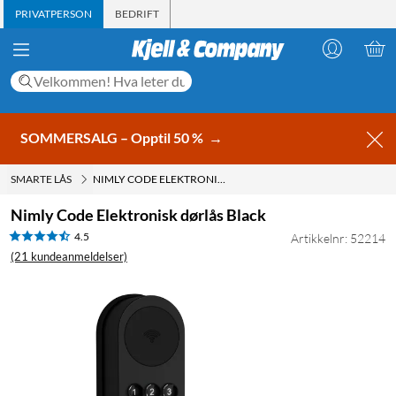
PRIVATPERSON
BEDRIFT
SOMMERSALG – Opptil 50 %
→
SMARTE LÅS
NIMLY CODE ELEKTRONISK DØRLÅS BLACK
Nimly Code Elektronisk dørlås Black
4.5
Artikkelnr: 52214
(21 kundeanmeldelser)