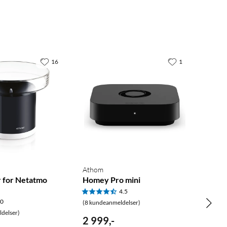
16
1
Athom
 for Netatmo
Homey Pro mini
4.5
.0
(8 kundeanmeldelser)
delser)
2 999
,
-