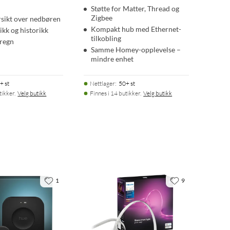
Støtte for Matter, Thread og
Zigbee
ersikt over nedbøren
Kompakt hub med Ethernet-
tikk og historikk
tilkobling
 regn
Samme Homey-opplevelse –
mindre enhet
+ st
Nettlager
:
50+ st
tikker.
Velg butikk
Finnes i 14 butikker.
Velg butikk
1
9