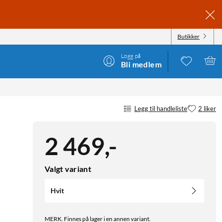
Butikker
Logg på
Bli medlem
Legg til handleliste
2 liker
2 469
,
-
Valgt variant
Hvit
MERK. Finnes på lager i en annen variant.