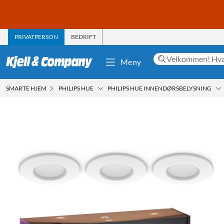
PRIVATPERSON
BEDRIFT
Meny
SMARTE HJEM
PHILIPS HUE
PHILIPS HUE INNENDØRSBELYSNING