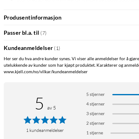
IP-klassifisert for våtromsmiljøer (IP44), kan monteres på
Produsentinformasjon
Kan kobles sammen med flere lyskilder og styres med app.
Passer bl.a. til
(
7
)
Kobles til mobil enhet via Bluetooth eller et smarthjem-n
Kundeanmeldelser
(
1
)
Her ser du hva andre kunder synes. Vi viser alle anmeldelser for å gjør
Fire forhåndsinnstilte lysmoduser for hvitt lys – to kalde 
utelukkende av kunder som har kjøpt produktet. Karakterer og anmeldel
www.kjell.com/no/vilkar/kundeanmeldelser
Lyset kan dimmes med appen eller strømbryteren og tidsp
Støtte for stemmestyring med smarthjem-assistenter som
5 stjerner
5
4 stjerner
av 5
3 stjerner
En lyskilde for mange forskjellige stemninger
2 stjerner
1
kundeanmeldelser
1 stjerne
En av mange fordeler med Philips Hue Slim er muligheten til å 