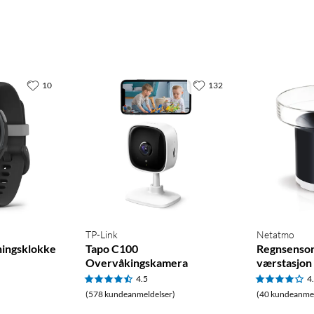
re
10
132
TP-Link
Netatmo
ningsklokke
Tapo C100
Regnsensor
Overvåkingskamera
værstasjon
4.5
4
(578 kundeanmeldelser)
(40 kundeanmel