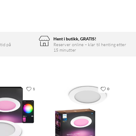
Hent i butikk, GRATIS!
tid på
Reserver online – klar til henting etter
15 minutter
1
0