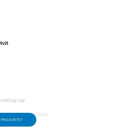
Hvit
felling i tak.
ved hjelp av lys og farge.
M PRODUKTET
en.