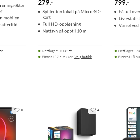
279
,
-
799
,
-
treningsøkter
er
Spiller inn lokalt på Micro-SD-
Få full ov
kort
ten mobilen
Live-statis
Full HD-oppløsning
batteritid
Varsel ved
Nattsyn på opptil 10 m
er
Nettlager
:
100+ st
Nettlager
:
20
Finnes i 27 butikker.
Velg butikk
Finnes i 18 bu
0
4