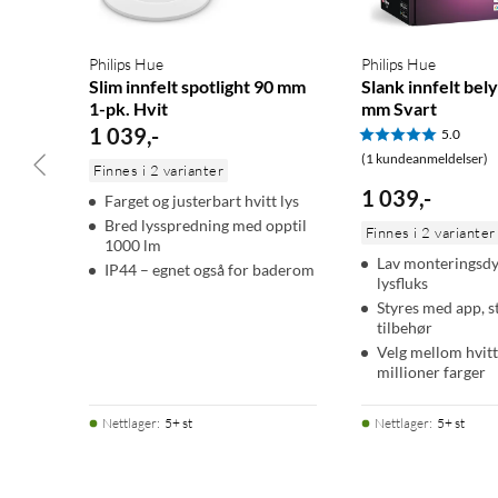
Philips Hue Slim kan styres med stemmen, forutsatt at du har 
Alexa, Apple Home og Google Assistant, for eksempel en Amazo
Philips Hue
Philips Hue
Slim innfelt spotlight 90 mm
Slank innfelt bel
Spesifikasjoner
1-pk. Hvit
mm Svart
1 039
,
-
5.0
Bruk: Innendørs
(1 kundeanmeldelser)
Finnes i 2 varianter
IP-klassifisering: IP44 (godkjent for våtromsmiljøer)
1 039
,
-
Farget og justerbart hvitt lys
Materiale: Metall, plast
Bred lysspredning med opptil
Finnes i 2 varianter
Bredde: Ø90 mm
1000 lm
Høyde: 32 mm
Lav monteringsdy
IP44 – egnet også for baderom
lysfluks
Hulldiameter: 70 mm
Styres med app, 
Monteringsdybde: Minst 60 mm
tilbehør
Inngangsspenning: 220–240 V
Velg mellom hvitt
Spredningsvinkel: 105°
millioner farger
Lysfluks ved 4000 K: 1000 lm
Levetid (LED): opptil 25 000 timer
Nettlager
:
5+ st
Nettlager
:
5+ st
Fargevalg: Hvitt, 16 millioner farger
Fargetemperatur: 2000–6500 K