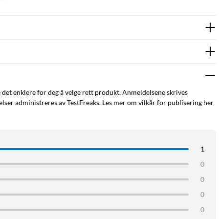
 bad og kjøkken.
ettverk med Zigbee-hub.
e det enklere for deg å velge rett produkt. Anmeldelsene skrives
for energi og konsentrasjon, to varme for avslapning.
ser administreres av TestFreaks. Les mer om vilkår for publisering her
lanlegges.
 Amazon Alexa, Apple Home og Google Assistant.
1
0
0
0
0
endre fargen på lyset og dermed også atmosfæren i rommet. Bruk