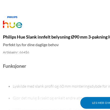
Philips Hue Slank innfelt belysning Ø90 mm 3-pakning 
Perfekt lys for dine daglige behov
Artikkelnr: 66456
Funksjoner
Lyskilde med slank profil og 60 mm monteringsdybde for inn
Gjør det mulig å raskt og enkelt endre atmosfæren i et rom 
LES MER O
105° bred spredningsvinkel og lysfluks på opptil 1000 lum