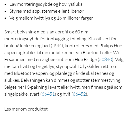
Lav monteringsdybde og høy lysfluks
Styres med app, stemme eller tilbehør
Velg mellom hvitt lys og 16 millioner farger
Smart belysning med slank profil og 60 mm
monteringsdybde for innbygging i himling. Klassifisert for
bruk på kjøkken og bad (IP44), kontrolleres med Philips Hue-
appen og kobles til din mobile enhet via Bluetooth eller Wi-
Fi sammen med en Zigbee-hub som Hue Bridge
(
50840
)
. Velg
mellom hvitt og farget lys, styr opptil 10 lyskilder i ett rom
med Bluetooth-appen, og planlegg når de skal tennes og
slukkes. Belysningen kan dimmes og støtter stemmestyring.
Selges her i 3-pakning i svart eller hvitt, men finnes også som
singelpakke, svart
(
66451
)
og hvit
(
66452
)
.
Les mer om produktet