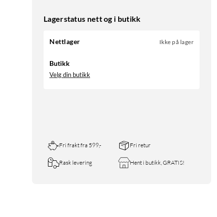
Lagerstatus nett og i butikk
Nettlager
Ikke på lager
Butikk
Velg din butikk
Fri frakt fra 599,-
Fri retur
Rask levering
Hent i butikk, GRATIS!