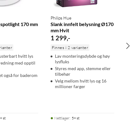
Philips Hue
t spotlight 170 mm
Slank innfelt belysning Ø170
mm Hvit
1 299
,
-
rianter
Finnes i 2 varianter
usterbart hvitt lys
Lav monteringsdybde og høy
lysfluks
redning med opptil
Styres med app, stemme eller
tilbehør
et også for baderom
Velg mellom hvitt lys og 16
millioner farger
+ st
Nettlager
:
5+ st