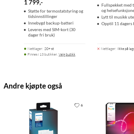
1 799
,
-
Fullspekket med 
og helsefunksjon
Støtte for termostatstyring og
tidsinnstillinger
Lytt til musikk u
Innebygd backup-batteri
Opptil 11 dagers 
Leveres med SIM-kort (30
dager fri bruk)
Nettlager
:
20+ st
Nettlager
:
Ikke på lag
Finnes i 13 butikker.
Velg butikk
Andre kjøpte også
6