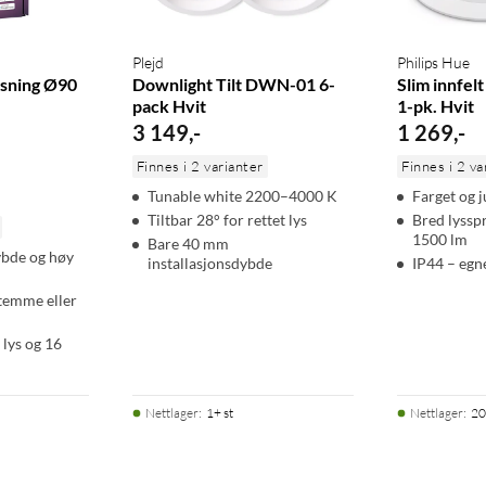
produkter med støtte for smarthjem-assistenter som Amazon
n Echo- eller Google Home-enhet.
Plejd
Philips Hue
ysning Ø90
Downlight Tilt DWN-01 6-
Slim innfel
pack Hvit
1-pk. Hvit
3 149
,
-
1 269
,
-
Finnes i 2 varianter
Finnes i 2 va
Tunable white 2200–4000 K
Farget og j
Tiltbar 28° for rettet lys
Bred lyssp
1500 lm
Bare 40 mm
bde og høy
installasjonsdybde
IP44 – egn
stemme eller
 lys og 16
Nettlager
:
1+ st
Nettlager
:
20