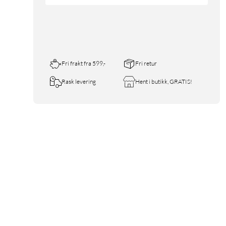
Fri frakt fra 599,-
Fri retur
Rask levering
Hent i butikk, GRATIS!