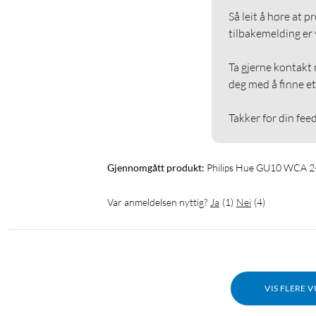
Så leit å høre at p
tilbakemelding er vi
Ta gjerne kontakt m
deg med å finne et 
Takker for din fee
Gjennomgått produkt:
Philips Hue GU10 WCA 2
Var anmeldelsen nyttig?
Ja
(
1
)
Nei
(
4
)
VIS FLERE 