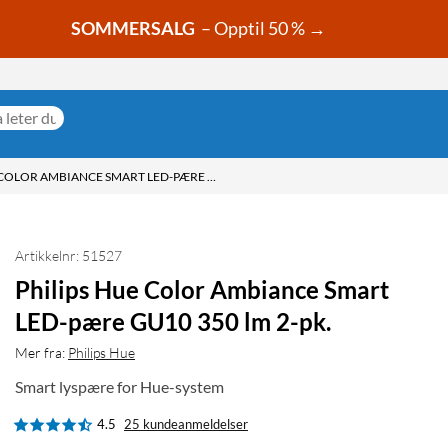
SOMMERSALG
– Opptil 50 % →
PHILIPS HUE COLOR AMBIANCE SMART LED-PÆRE GU10 350 LM 2-PK.
Artikkelnr: 51527
Philips Hue Color Ambiance Smart
LED-pære GU10 350 lm 2-pk.
Mer fra:
Philips Hue
Smart lyspære for Hue-system
4.5
25 kundeanmeldelser