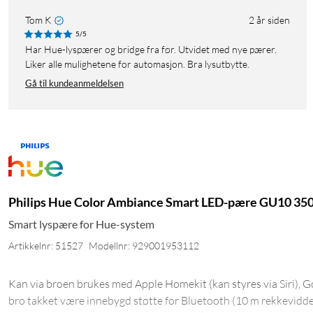
Tom K
2 år siden
5/5
Har Hue-lyspærer og bridge fra før. Utvidet med nye pærer.
Liker alle mulighetene for automasjon. Bra lysutbytte.
Gå til kundeanmeldelsen
Philips Hue Color Ambiance Smart LED-pære GU10 350 
Smart lyspære for Hue-system
Artikkelnr: 51527
Modellnr: 929001953112
Kan via broen brukes med Apple Homekit (kan styres via Siri), 
bro takket være innebygd støtte for Bluetooth (10 m rekkevidde)