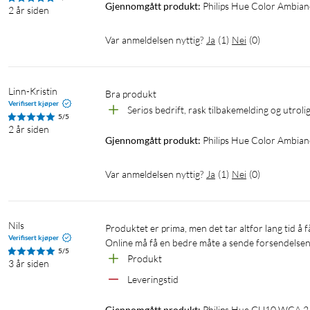
Gjennomgått produkt:
Philips Hue Color Ambia
2 år siden
Var anmeldelsen nyttig?
Ja
(
1
)
Nei
(
0
)
Linn-Kristin
Bra produkt
Verifisert kjøper
Seriøs bedrift, rask tilbakemelding og utroli
5/5
2 år siden
Gjennomgått produkt:
Philips Hue Color Ambia
Var anmeldelsen nyttig?
Ja
(
1
)
Nei
(
0
)
Nils
Produktet er prima, men det tar altfor lang tid å få det levert - ca en uke til bestilling som måtte hentes, IKKE sent hjem.  
Verifisert kjøper
Online må få en bedre måte a sende forsendelsen
5/5
Produkt
3 år siden
Leveringstid
Gjennomgått produkt:
Philips Hue GU10 WCA 2