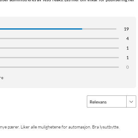
19
4
1
1
0
re
Relevans
 nye pærer. Liker alle mulighetene for automasjon. Bra lysutbytte.