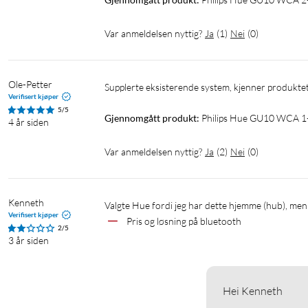
Var anmeldelsen nyttig?
Ja
(
1
)
Nei
(
0
)
Ole-Petter
Supplerte eksisterende system, kjenner produkt
Verifisert kjøper
5/5
Gjennomgått produkt:
Philips Hue GU10 WCA 1
4 år siden
Var anmeldelsen nyttig?
Ja
(
2
)
Nei
(
0
)
Kenneth
Valgte Hue fordi jeg har dette hjemme (hub), men 
Verifisert kjøper
Pris og løsning på bluetooth 
2/5
3 år siden
Hei Kenneth
