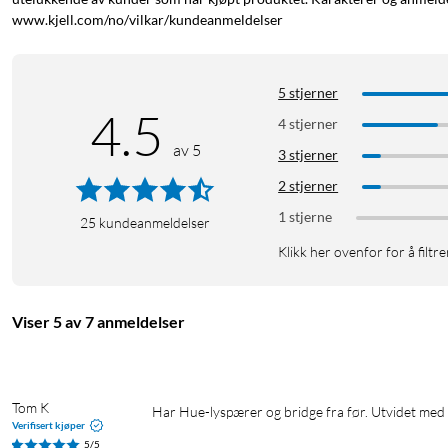
www.kjell.com/no/vilkar/kundeanmeldelser
5 stjerner
4.5
4 stjerner
av 5
3 stjerner
2 stjerner
1 stjerne
25
kundeanmeldelser
Klikk her ovenfor for å filtre
Viser 5 av 7 anmeldelser
Tom K
Har Hue-lyspærer og bridge fra før. Utvidet med
Verifisert kjøper
5/5