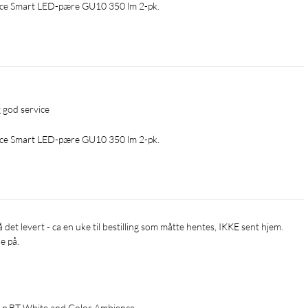
nce Smart LED-pære GU10 350 lm 2-pk.
g god service
nce Smart LED-pære GU10 350 lm 2-pk.
e på.
-p BT White and Color Ambience