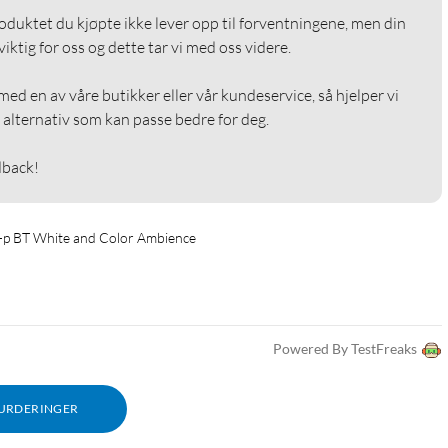
roduktet du kjøpte ikke lever opp til forventningene, men din 
ktig for oss og dette tar vi med oss videre.

ed en av våre butikker eller vår kundeservice, så hjelper vi 
alternativ som kan passe bedre for deg.

dback!
-p BT White and Color Ambience
Powered By TestFreaks
VURDERINGER