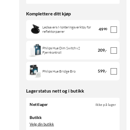
Komplettere ditt kjøp
Ledsavers Monteringsverktøy for
49
90
reflektorpærer
Philips Hue Dim Switch v2
209
,
-
Fjernkontroll
599
,
-
Philips Hue Bridge Bro
Lagerstatus nett og i butikk
Nettlager
Ikke på lager
Butikk
Velg din butikk