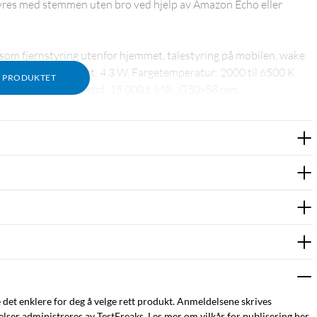
tyres med stemmen uten bro ved hjelp av Amazon Echo eller
t, som fjernstyring utenfor hjemmet, talestyring på mobilen, wake
yspærer/lamper. Effekt: 4,3 W. Fargetemperatur: 2000 til 6500 K.
M PRODUKTET
penning: 230 V. Levetid: 15 000 t. Mål: Ø50x58 mm.
e det enklere for deg å velge rett produkt. Anmeldelsene skrives
ser administreres av TestFreaks. Les mer om vilkår for publisering her