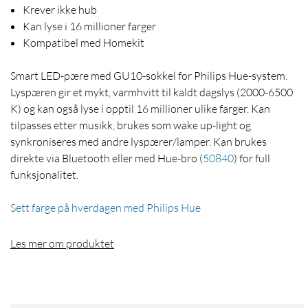
Krever ikke hub
Kan lyse i 16 millioner farger
Kompatibel med Homekit
Smart LED-pære med GU10-sokkel for Philips Hue-system.
Lyspæren gir et mykt, varmhvitt til kaldt dagslys (2000-6500
K) og kan også lyse i opptil 16 millioner ulike farger. Kan
tilpasses etter musikk, brukes som wake up-light og
synkroniseres med andre lyspærer/lamper. Kan brukes
direkte via Bluetooth eller med Hue-bro
(
50840
)
for full
funksjonalitet.
Sett farge på hverdagen med Philips Hue
Les mer om produktet