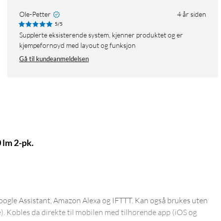
Ole-Petter
4 år siden
5/5
Supplerte eksisterende system, kjenner produktet og er
kjempefornøyd med layout og funksjon
Gå til kundeanmeldelsen
lm 2-pk.
Google Assistant, Amazon Alexa og IFTTT. Kan også brukes uten
. Kobles da direkte til mobilen med tilhørende app (iOS og