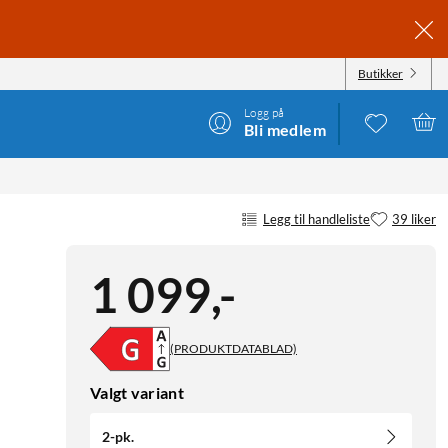
Butikker
Logg på
Bli medlem
Legg til handleliste
39 liker
1 099
,
-
(PRODUKTDATABLAD)
Valgt variant
2-pk.