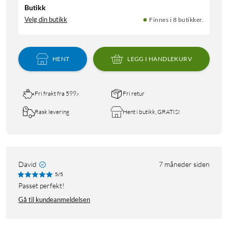
Butikk
Velg din butikk
Finnes i 8 butikker.
HENT
LEGG I HANDLEKURV
Fri frakt fra 599,-
Fri retur
Rask levering
Hent i butikk, GRATIS!
David
7 måneder siden
5/5
Passet perfekt!
Gå til kundeanmeldelsen