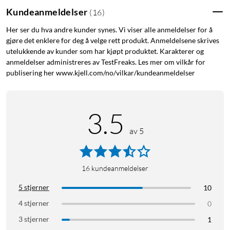
Kundeanmeldelser
(
16
)
Her ser du hva andre kunder synes. Vi viser alle anmeldelser for å
gjøre det enklere for deg å velge rett produkt. Anmeldelsene skrives
utelukkende av kunder som har kjøpt produktet. Karakterer og
anmeldelser administreres av TestFreaks. Les mer om vilkår for
publisering her www.kjell.com/no/vilkar/kundeanmeldelser
3.5
av 5
16
kundeanmeldelser
5 stjerner
10
4 stjerner
0
3 stjerner
1