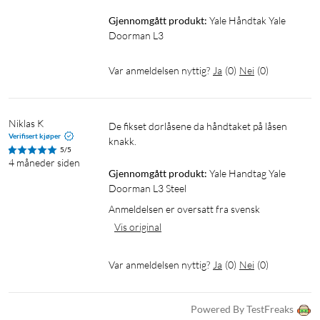
Gjennomgått produkt:
Yale Håndtak Yale 
Doorman L3
Var anmeldelsen nyttig?
Ja
(
0
)
Nei
(
0
)
Niklas K
De fikset dørlåsene da håndtaket på låsen 
Verifisert kjøper
knakk.
5/5
4 måneder siden
Gjennomgått produkt:
Yale Handtag Yale 
Doorman L3 Steel
Anmeldelsen er oversatt fra svensk
Vis original
Var anmeldelsen nyttig?
Ja
(
0
)
Nei
(
0
)
Powered By TestFreaks