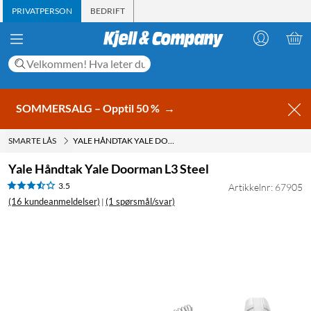
PRIVATPERSON
BEDRIFT
SOMMERSALG – Opptil 50 %
→
SMARTE LÅS
YALE HÅNDTAK YALE DOORMAN L3 STEEL
Yale Håndtak Yale Doorman L3 Steel
3.5
Artikkelnr: 67905
(16 kundeanmeldelser)
(1 spørsmål/svar)
|