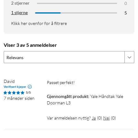
2 stjerner
0
1 stjerne
5
Klikk her ovenfor for å filtrere
Viser 3 av 5 anmeldelser
Relevans
David
Passet perfekt! 
Verifisert kjøper
5/5
Gjennomgått produkt:
Yale Håndtak Yale 
7 måneder siden
Doorman L3
Var anmeldelsen nyttig?
Ja
(
0
)
Nei
(
0
)