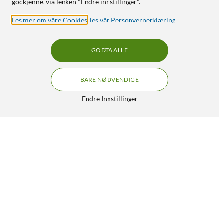
godkjenne, via lenken "Endre innstillinger".
Les mer om våre Cookies
,
les vår Personvernerklæring
GODTA ALLE
BARE NØDVENDIGE
Endre Innstillinger
Yale Håndtak Yale Doorman L3 Steel
399,90
3.5/5
HENT
LEGG I HANDLEKURV