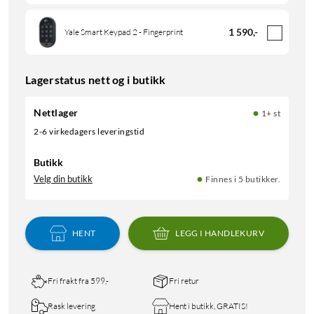
1 590
,
-
Yale Smart Keypad 2 - Fingerprint
Lagerstatus nett og i butikk
Nettlager
1+ st
2-6 virkedagers leveringstid
Butikk
Velg din butikk
Finnes i 5 butikker.
HENT
LEGG I HANDLEKURV
Fri frakt fra 599,-
Fri retur
Rask levering
Hent i butikk, GRATIS!