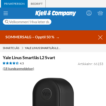
PRIVATPERSON
BEDRIFT
SOMMERSALG – Opptil 50 %
→
SMARTE LÅS
YALE LINUS SMARTLÅS L2 SVART
Yale Linus Smartlås L2 Svart
4.5
Artikkelnr: 66153
(18 kundeanmeldelser)