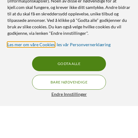
(informasjonskapsler). Noen av disse er nødvendige for at
kjell.com skal fungere, og krever ikke ditt samtykke. Andre bidrar
til at du skal få en skreddersydd opplevelse, unike tilbud og
tilpassede annonser. Ved å klikke på "Godta alle" godkjenner du
bruk av slike cookies. Du kan også velge hvilke cookies du vil
godkjenne, via lenken "Endre innstillinger".
Les mer om våre Cookies
,
les vår Personvernerklæring
GODTA ALLE
BARE NØDVENDIGE
Endre Innstillinger
Yale Linus Smartlås L2 Svart
GRATIS FRAKT
4.5/5
3 299,-
HENT
LEGG I HANDLEKURV