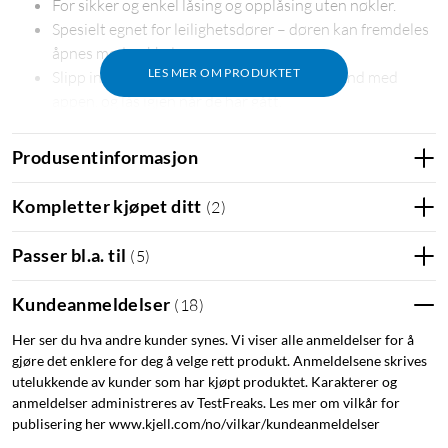
For sikker og enkel låsing og opplåsing uten nøkler.
Spesielt egnet for leilighetsdører – døren kan fremdeles
åpnes med nøkkel.
LES MER OM PRODUKTET
Slipp inn postbud eller håndverker på avstand med
appen, og lås igjen når de har gått.
Oppfølger til Linus Smartlås L1. Har innebygd wifi
(krever ikke bro).
Produsentinformasjon
Har ny design og oppladbart batteri, og er sterkere,
stillere og dobbelt så rask.
Kompletter kjøpet ditt
(
2
)
Leveres med en Yale Dot, en NFC-tag for låsing og
opplåsing med mobiltelefonen.
Passer bl.a. til
(
5
)
Finnes i to farger, svart og sølv.
Installasjon, innstillinger og tilgangsrettigheter gjøres
Kundeanmeldelser
(
18
)
med Yale Home-appen.
Her ser du hva andre kunder synes. Vi viser alle anmeldelser for å
Passer de fleste boligdører og erstatter bare vrideren på
gjøre det enklere for deg å velge rett produkt. Anmeldelsene skrives
innsiden – dørens sikkerhetsklassifisering beholdes.
utelukkende av kunder som har kjøpt produktet. Karakterer og
Kan enkelt integreres med Yales andre
anmeldelser administreres av TestFreaks. Les mer om vilkår for
hjemmeprodukter som styres med samme Yale Home-
publisering her www.kjell.com/no/vilkar/kundeanmeldelser
app.