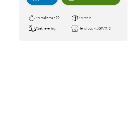
Fri frakt fra 599,-
Fri retur
Rask levering
Hent i butikk, GRATIS!