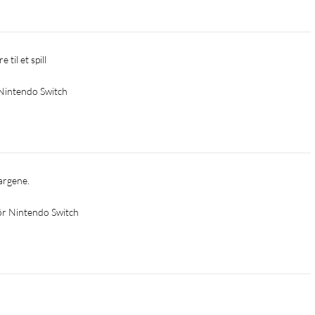
 til et spill 
 Nintendo Switch
argene. 
för Nintendo Switch