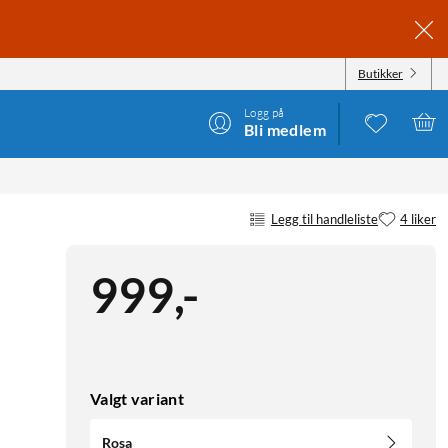
Butikker
Logg på
Bli medlem
Legg til handleliste
4 liker
999
,
-
Valgt variant
Rosa