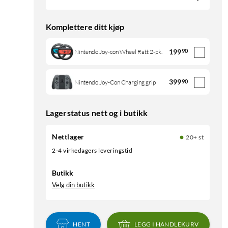
Komplettere ditt kjøp
199
90
Nintendo Joy-con Wheel Ratt 2-pk.
399
90
Nintendo Joy-Con Charging grip
Lagerstatus nett og i butikk
Nettlager
20+ st
2-4 virkedagers leveringstid
Butikk
Velg din butikk
HENT
LEGG I HANDLEKURV