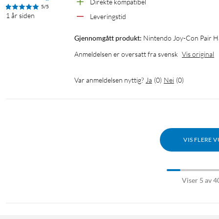
Direkte kompatibel
5/5
1 år siden
Leveringstid
Gjennomgått produkt:
Nintendo Joy-Con Pair Ha
Anmeldelsen er oversatt fra svensk
Vis original
Var anmeldelsen nyttig?
Ja
(
0
)
Nei
(
0
)
VIS FLERE 
Viser 5 av 4