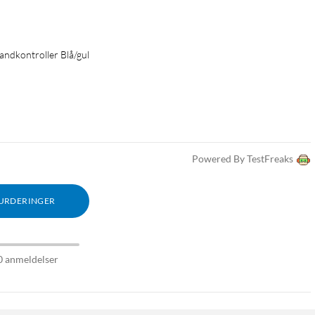
ndkontroller Blå/gul
Powered By TestFreaks
VURDERINGER
0 anmeldelser