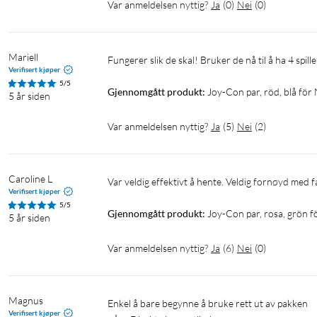
Var anmeldelsen nyttig?
Ja
(
0
)
Nei
(
0
)
Mariell
Fungerer slik de skal! Bruker de nå til å ha 4 spillere
Verifisert kjøper
5/5
Gjennomgått produkt:
Joy-Con par, röd, blå för
5 år siden
Var anmeldelsen nyttig?
Ja
(
5
)
Nei
(
2
)
Caroline L
Var veldig effektivt å hente. Veldig fornøyd med f
Verifisert kjøper
5/5
Gjennomgått produkt:
Joy-Con par, rosa, grön 
5 år siden
Var anmeldelsen nyttig?
Ja
(
6
)
Nei
(
0
)
Magnus
Enkel å bare begynne å bruke rett ut av pakken
Verifisert kjøper