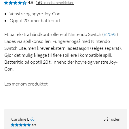
4.5
169 kundeanmeldelser
Venstre og høyre Joy-Con
Opptil 20 timer batteritid
Et par ekstra håndkontrollere til Nintendo Switch
(
62095
)
.
Lades via spillkonsollen. Fungerer også med Nintendo
Switch Lite, men krever ekstern ladestasjon (selges separat).
Gjør det mulig å legge til flere spillere i kompatible spill.
Batteritid på opptil 20 t. Inneholder høyre og venstre Joy-
Con.
Les mer om produktet
Caroline L
5 år siden
5/5