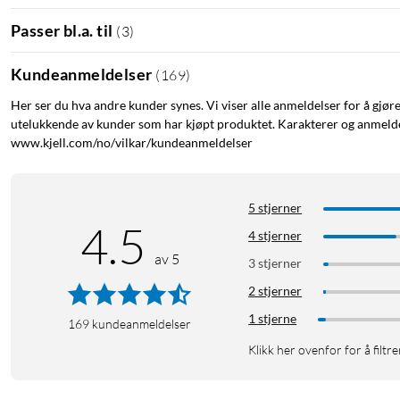
Passer bl.a. til
(
3
)
Kundeanmeldelser
(
169
)
Her ser du hva andre kunder synes. Vi viser alle anmeldelser for å gjør
utelukkende av kunder som har kjøpt produktet. Karakterer og anmeldel
www.kjell.com/no/vilkar/kundeanmeldelser
5 stjerner
4.5
4 stjerner
av 5
3 stjerner
2 stjerner
1 stjerne
169
kundeanmeldelser
Klikk her ovenfor for å filtre