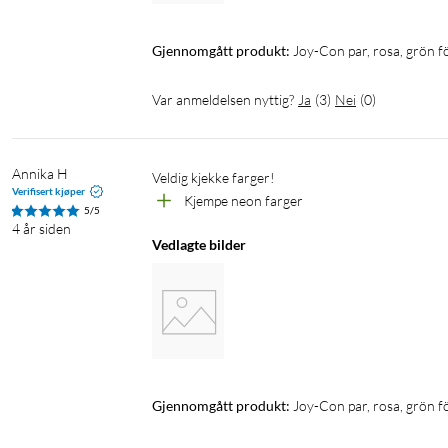
Gjennomgått produkt:
Joy-Con par, rosa, grön 
Var anmeldelsen nyttig?
Ja
(
3
)
Nei
(
0
)
Annika H
Veldig kjekke farger!
Verifisert kjøper
Kjempe neon farger
5/5
4 år siden
Vedlagte bilder
Gjennomgått produkt:
Joy-Con par, rosa, grön 