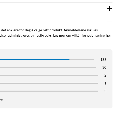
e det enklere for deg å velge rett produkt. Anmeldelsene skrives
ser administreres av TestFreaks. Les mer om vilkår for publisering her
133
30
2
1
3
re