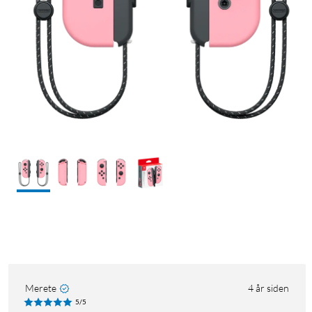
Merete
4 år siden
5/5