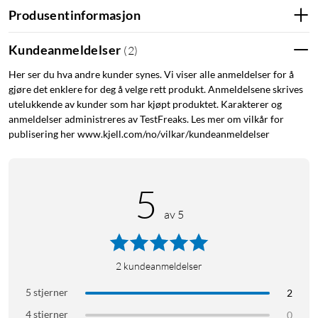
Produsentinformasjon
Kundeanmeldelser
(
2
)
Passende tilbehør
Her ser du hva andre kunder synes. Vi viser alle anmeldelser for å
XLR-kabel (selges separat), eksempelvis
(
37100
)
.
gjøre det enklere for deg å velge rett produkt. Anmeldelsene skrives
Datalydgrensesnitt (selges separat), eksempelvis
(
23964
)
.
utelukkende av kunder som har kjøpt produktet. Karakterer og
Mikrofonarm (selges separat), eksempelvis
(
57736
)
.
anmeldelser administreres av TestFreaks. Les mer om vilkår for
publisering her www.kjell.com/no/vilkar/kundeanmeldelser
Leveres med
Blue Sona-mikrofon
Ekstra putebeskyttelse
5
Mikrofonstativadapter på 3/8 tommer
av 5
Hurtigstartguide
Spesifikasjoner
2
kundeanmeldelser
Omformertype: Dynamisk
5 stjerner
2
Retningskarakteristikk: Superkardioide
Frekvensområde: 40 Hz – 18 kHz
4 stjerner
0