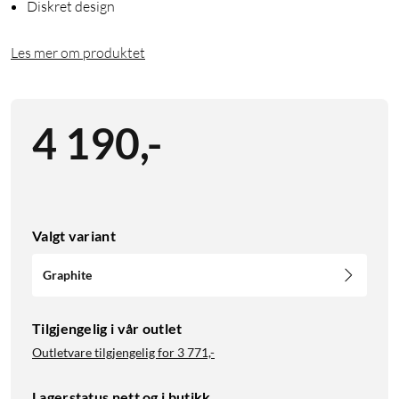
Diskret design
Les mer om produktet
4 190
,
-
Valgt variant
Graphite
Tilgjengelig i vår outlet
Outletvare tilgjengelig for
3 771,-
Lagerstatus nett og i butikk