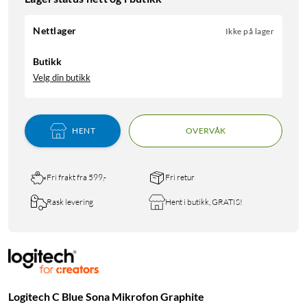
Nettlager
Ikke på lager
Butikk
Velg din butikk
HENT
OVERVÅK
Fri frakt fra 599,-
Fri retur
Rask levering
Hent i butikk, GRATIS!
Logitech C Blue Sona Mikrofon Graphite