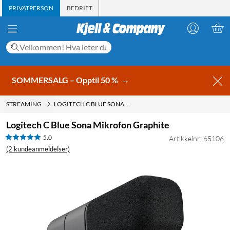
PRIVATPERSON
BEDRIFT
SOMMERSALG – Opptil 50 %
→
STREAMING
LOGITECH C BLUE SONA MIKROFON GRAPHITE
Logitech C Blue Sona Mikrofon Graphite
5.0
Artikkelnr: 65106
(2 kundeanmeldelser)